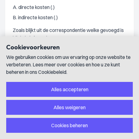
A. directe kosten (.)
B. indirecte kosten (.)
Zoals blijkt uit de correspondentie welke gevoegd is
bij de brief van de
Cookievoorkeuren
Minister d.d. 18 november 1998, is ook voor 1994 en
1995 voor elk van de
We gebruiken cookies om uw ervaring op onze website te
verbeteren. Lees meer over cookies en hoe u ze kunt
hierboven genoemde componenten door de STE een
beheren in ons Cookiebeleid.
bepaald bedrag voor de
buitenbeurshandel begroot. Het totaalbedrag voor
Alles accepteren
buitenbeurshandel (.)
diende te worden omgeslagen over de
Alles weigeren
effecteninstellingen die actief zijn in de
buitenbeurshandel. Daartoe zijn de desbetreffende
Cookies beheren
effecteninstellingen
onderverdeeld in een aantal categorie‰n, waaraan