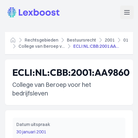
Lexboost
Open
Rechtsgebieden
Bestuursrecht
2001
01
Home
College van Beroep voor het bedrijfsleven
ECLI:NL:CBB:2001:AA9860
ECLI:NL:CBB:2001:AA9860
College van Beroep voor het
bedrijfsleven
Datum uitspraak
30 januari 2001