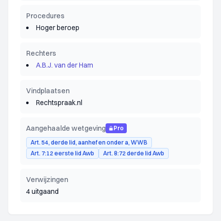
Procedures
Hoger beroep
Rechters
A.B.J. van der Ham
Vindplaatsen
Rechtspraak.nl
Aangehaalde wetgeving
Pro
Art. 54, derde lid, aanhef en onder a, WWB
Art. 7:12 eerste lid Awb
Art. 8:72 derde lid Awb
Verwijzingen
4 uitgaand