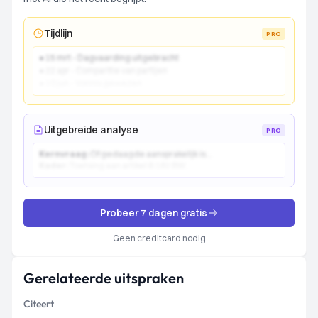
Tijdlijn
PRO
● 15 mrt - Dagvaarding uitgebracht
● 22 apr - Comparitie van partijen
● 10 jun - Vonnis gewezen
Uitgebreide analyse
PRO
Kernvraag:
Of gedaagde aansprakelijk is...
Kader:
Toetsing aan artikel 6:162 BW...
Probeer 7 dagen gratis
Geen creditcard nodig
Gerelateerde uitspraken
Citeert