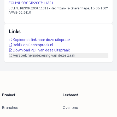
ECLI:NL:RBSGR:2007:11321
ECLI:NL:RBSGR:2007:11321 - Rechtbank 's-Gravenhage, 10-08-2007
/ AWB-06_5410
Links
Kopieer de link naar deze uitspraak
Bekijk op Rechtspraak.nl
Download PDF van deze uitspraak
Verzoek herindexering van deze zaak
Footer
Product
Lexboost
Branches
Over ons