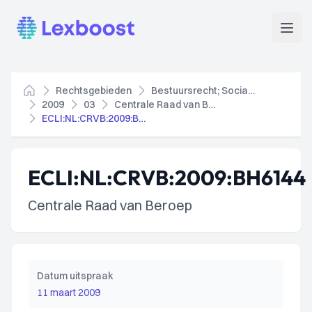
Lexboost
Open
Rechtsgebieden
Bestuursrecht; Socialezekerheidsrecht
Home
2009
03
Centrale Raad van Beroep
ECLI:NL:CRVB:2009:BH6144
ECLI:NL:CRVB:2009:BH6144
Centrale Raad van Beroep
Datum uitspraak
11 maart 2009