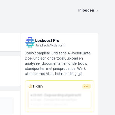
Inloggen
→
Lexboost Pro
Juridisch AI-platform
Jouw complete juridische AI-werkruimte.
Doe juridisch onderzoek, upload en
analyseer documenten en onderbouw
standpunten met jurisprudentie. Werk
slimmer met AI die het recht begrijpt.
Tijdlijn
PRO
● 15 mrt - Dagvaarding uitgebracht
● 22 apr - Comparitie van partijen
● 10 jun - Vonnis gewezen