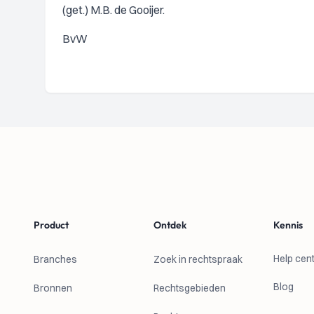
(get.) M.B. de Gooijer.
BvW
Footer
Product
Ontdek
Kennis
Help cen
Branches
Zoek in rechtspraak
Blog
Bronnen
Rechtsgebieden