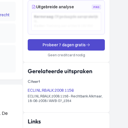
Uitgebreide analyse
PRO
recht
Kernvraag:
Of gedaagde aansprakelijk
is...
Kader:
Toetsing aan artikel 6:162 BW...
Probeer 7 dagen gratis
Geen creditcard nodig
Gerelateerde uitspraken
Citeert
ECLI:NL:RBALK:2008:1156
ECLI:NL:RBALK:2008:1156 - Rechtbank Alkmaar,
18-06-2008 / AWB-07_2354
. De
Links