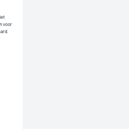
iet
en voor
ard.