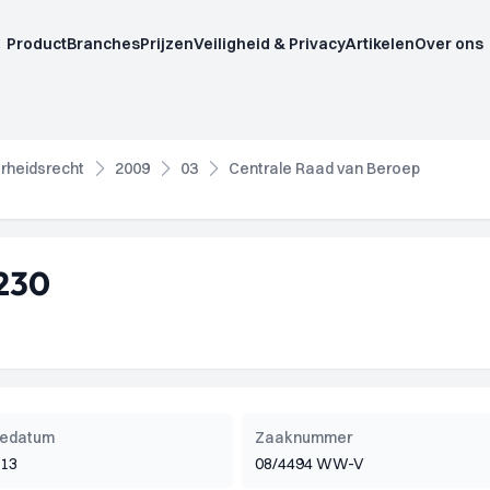
Product
Branches
Prijzen
Veiligheid & Privacy
Artikelen
Over ons
rheidsrecht
2009
03
Centrale Raad van Beroep
230
tiedatum
Zaaknummer
013
08/4494 WW-V