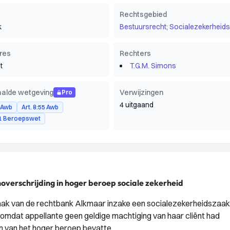
Rechtsgebied
k
Bestuursrecht; Socialezekerheids
res
Rechters
t
T.G.M. Simons
alde wetgeving
Verwijzingen
Pro
4 uitgaand
4 Awb
Art. 8:55 Awb
 21 Beroepswet
verschrijding in hoger beroep sociale zekerheid
raak van de rechtbank Alkmaar inzake een socialezekerheidszaak
 omdat appellante geen geldige machtiging van haar cliënt had
n van het hoger beroep bevatte.