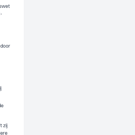
swet
-
 door
j
de
 zij
dere