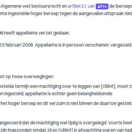
 Algemene wet bestuursrecht en
artikel 21 van
de Beroep
Pro
nte ingestelde hoger beroep tegen de aangevallen uitspraak niet
8 heeft appellante verzet gedaan.
23 februari 2008. Appellante is in persoon verschenen, vergezeld
ust op twee overwegingen:
telde termijn een machtiging over te leggen van [cliënt], moet zi
n ingesteld; appellante is echter geen belanghebbende.
het hoger beroep en dit verzuim is niet binnen de daartoe gestel
aangevoerd dat de machtiging wel tijdig is overgelegd. Voorts heeft
zijn ingezonden omdat zij en [cliënt] in afwachting waren van na