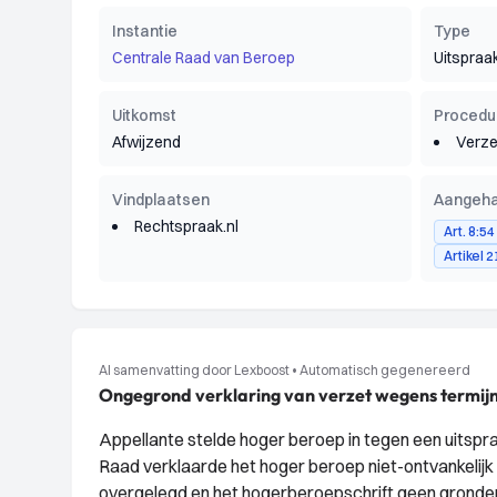
Instantie
Type
Centrale Raad van Beroep
Uitspraa
Uitkomst
Procedu
Afwijzend
Verze
Vindplaatsen
Aangeha
Rechtspraak.nl
Art. 8:5
Artikel
AI samenvatting door Lexboost
•
Automatisch gegenereerd
Ongegrond verklaring van verzet wegens termijno
Appellante stelde hoger beroep in tegen een uitsp
Raad verklaarde het hoger beroep niet-ontvankelijk
overgelegd en het hogerberoepschrift geen gronde