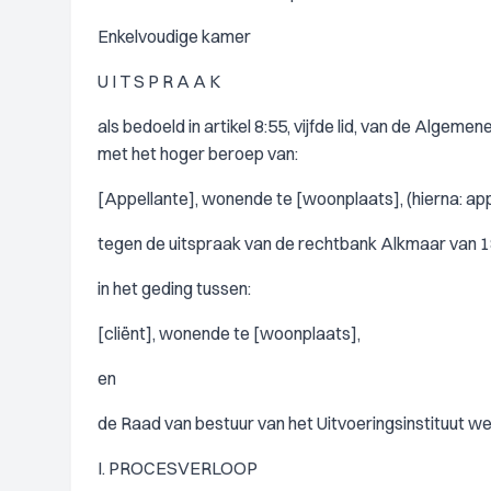
Enkelvoudige kamer
U I T S P R A A K
als bedoeld in artikel 8:55, vijfde lid, van de Algem
met het hoger beroep van:
[Appellante], wonende te [woonplaats], (hierna: app
tegen de uitspraak van de rechtbank Alkmaar van 18 
in het geding tussen:
[cliënt], wonende te [woonplaats],
en
de Raad van bestuur van het Uitvoeringsinstituut 
I. PROCESVERLOOP