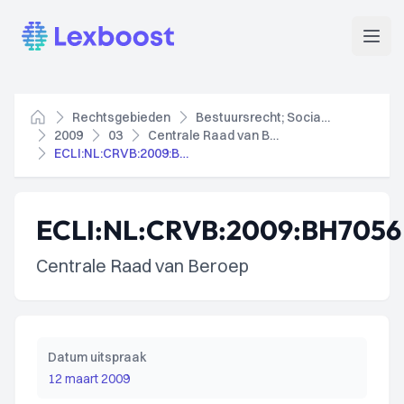
Lexboost
Open
Rechtsgebieden
Bestuursrecht; Socialezekerheidsrecht
Home
2009
03
Centrale Raad van Beroep
ECLI:NL:CRVB:2009:BH7056
ECLI:NL:CRVB:2009:BH7056
Centrale Raad van Beroep
Datum uitspraak
12 maart 2009