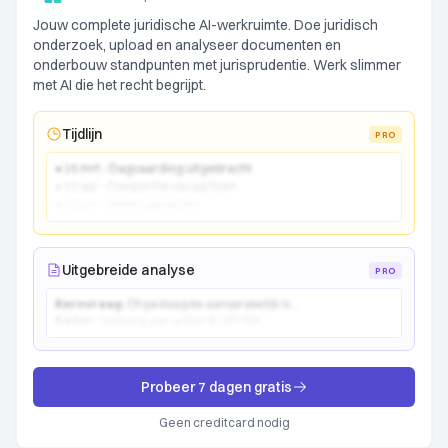
Jouw complete juridische AI-werkruimte. Doe juridisch
onderzoek, upload en analyseer documenten en
onderbouw standpunten met jurisprudentie. Werk slimmer
met AI die het recht begrijpt.
Tijdlijn
PRO
● 15 mrt - Dagvaarding uitgebracht
● 22 apr - Comparitie van partijen
● 10 jun - Vonnis gewezen
Uitgebreide analyse
PRO
Kernvraag:
Of gedaagde aansprakelijk is...
Kader:
Toetsing aan artikel 6:162 BW...
Probeer 7 dagen gratis
Geen creditcard nodig