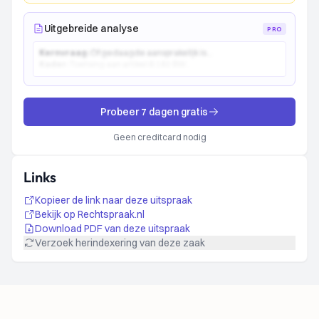
Uitgebreide analyse
PRO
Kernvraag:
Of gedaagde aansprakelijk is...
Kader:
Toetsing aan artikel 6:162 BW...
Probeer 7 dagen gratis
Geen creditcard nodig
Links
Kopieer de link naar deze uitspraak
Bekijk op Rechtspraak.nl
Download PDF van deze uitspraak
Verzoek herindexering van deze zaak
Footer