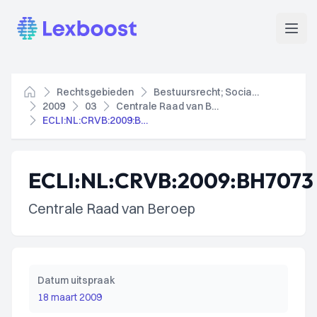
Lexboost
Open
Rechtsgebieden
Bestuursrecht; Socialezekerheidsrecht
Home
2009
03
Centrale Raad van Beroep
ECLI:NL:CRVB:2009:BH7073
ECLI:NL:CRVB:2009:BH7073
Centrale Raad van Beroep
Datum uitspraak
18 maart 2009