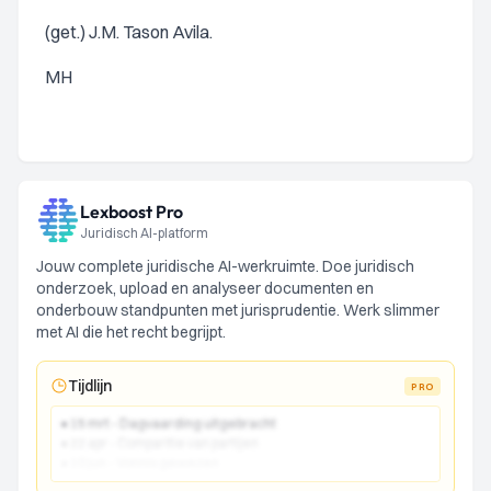
(get.) J.M. Tason Avila.
MH
Lexboost Pro
Juridisch AI-platform
Jouw complete juridische AI-werkruimte. Doe juridisch
onderzoek, upload en analyseer documenten en
onderbouw standpunten met jurisprudentie. Werk slimmer
met AI die het recht begrijpt.
Tijdlijn
PRO
● 15 mrt - Dagvaarding uitgebracht
● 22 apr - Comparitie van partijen
● 10 jun - Vonnis gewezen