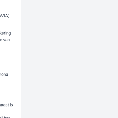
 WIA)
kering
ur van
grond
p
aast is