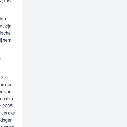
ij het
iste
t zijn
hische
ij hem
d
zijn
 in een
en van
eenstra
er 2005
r sprake
rkingen