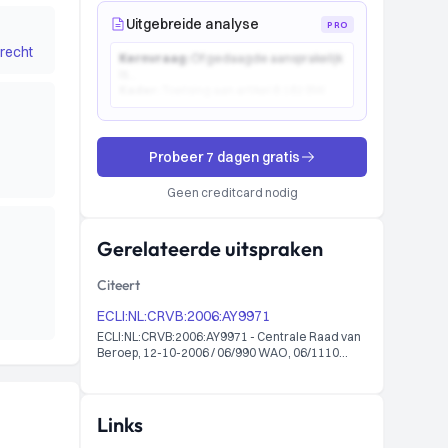
Uitgebreide analyse
PRO
recht
Kernvraag:
Of gedaagde aansprakelijk
is...
Kader:
Toetsing aan artikel 6:162 BW...
Probeer 7 dagen gratis
Geen creditcard nodig
Gerelateerde uitspraken
Citeert
ECLI:NL:CRVB:2006:AY9971
ECLI:NL:CRVB:2006:AY9971 - Centrale Raad van
Beroep, 12-10-2006 / 06/990 WAO, 06/1110
WAO
Links