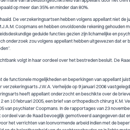
t de mate van arbeidsongeschiktheid van appellant door het Uwv b
bepaald op meer dan 35% en minder dan 80%.
rhaald. De verzekeringsartsen hebben volgens appellant niet de ju
M.J.A.M. Coopmans en hebben onvoldoende rekening gehouden me
rbeidsdeskundige geduide functies gezien zijn lichamelijke en psyc
sch onderzoek zou volgens appellant hebben uitgewezen dat er b
den”.
echtbank volgt in haar oordeel over het bestreden besluit. De Raa
 de functionele mogelijkheden en beperkingen van appellant juist 
r verzekeringsarts J.W.A. Verheijde op 9 januari 2006 vastgelegd
ringsarts heeft appellant onderzocht en beschikte over de briev
en 10 februari 2005, een brief van orthopedisch chirurg K.M. V
2005 van psychiater Coopmans. In de rapportages van 23 novemb
et oordeel van de Raad bevoeglijk gemotiveerd aangegeven dat e
voor het verrichten van loonvormende arbeid indien met de bepe