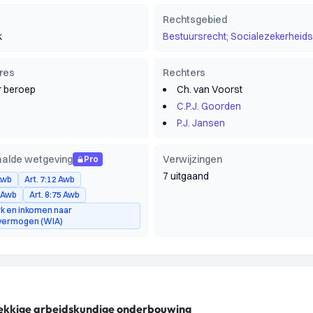
Rechtsgebied
k
Bestuursrecht; Socialezekerheids
res
Rechters
 beroep
Ch. van Voorst
C.P.J. Goorden
P.J. Jansen
alde wetgeving
Verwijzingen
Pro
7 uitgaand
 Awb
Art. 7:12 Awb
2 Awb
Art. 8:75 Awb
k en inkomen naar
vermogen (WIA)
rekkige arbeidskundige onderbouwing