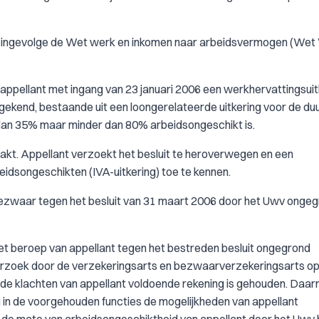
ing ingevolge de Wet werk en inkomen naar arbeidsvermogen (Wet
n appellant met ingang van 23 januari 2006 een werkhervattingsuit
gekend, bestaande uit een loongerelateerde uitkering voor de du
r dan 35% maar minder dan 80% arbeidsongeschikt is.
aakt. Appellant verzoekt het besluit te heroverwegen en een
idsongeschikten (IVA-uitkering) toe te kennen.
het bezwaar tegen het besluit van 31 maart 2006 door het Uwv onge
het beroep van appellant tegen het bestreden besluit ongegrond
derzoek door de verzekeringsarts en bezwaarverzekeringsarts o
de klachten van appellant voldoende rekening is gehouden. Daarn
g in de voorgehouden functies de mogelijkheden van appellant