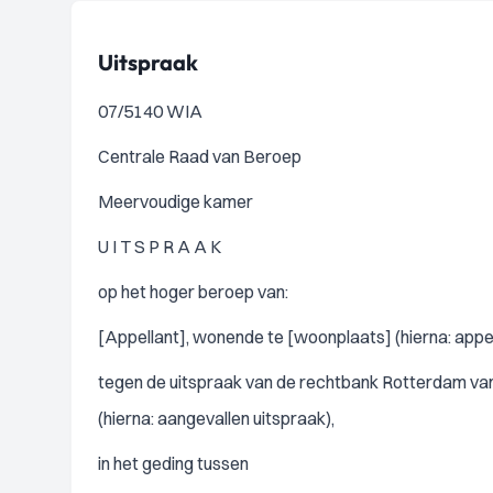
Uitspraak
07/5140 WIA
Centrale Raad van Beroep
Meervoudige kamer
U I T S P R A A K
op het hoger beroep van:
[Appellant], wonende te [woonplaats] (hierna: appel
tegen de uitspraak van de rechtbank Rotterdam van 
(hierna: aangevallen uitspraak),
in het geding tussen