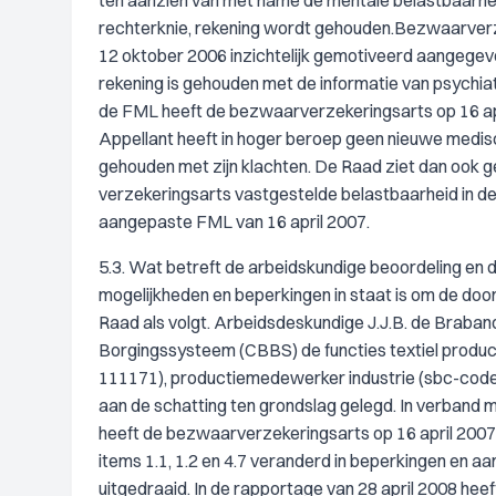
ten aanzien van met name de mentale belastbaarhei
rechterknie, rekening wordt gehouden.Bezwaarverzek
12 oktober 2006 inzichtelijk gemotiveerd aangegev
rekening is gehouden met de informatie van psychi
de FML heeft de bezwaarverzekeringsarts op 16 apri
Appellant heeft in hoger beroep geen nieuwe medisc
gehouden met zijn klachten. De Raad ziet dan ook ge
verzekeringsarts vastgestelde belastbaarheid in d
aangepaste FML van 16 april 2007.
5.3. Wat betreft de arbeidskundige beoordeling en d
mogelijkheden en beperkingen in staat is om de do
Raad als volgt. Arbeidsdeskundige J.J.B. de Braban
Borgingssysteem (CBBS) de functies textiel prod
111171), productiemedewerker industrie (sbc-cod
aan de schatting ten grondslag gelegd. In verband 
heeft de bezwaarverzekeringsarts op 16 april 2007 
items 1.1, 1.2 en 4.7 veranderd in beperkingen en 
uitgedraaid. In de rapportage van 28 april 2008 hee