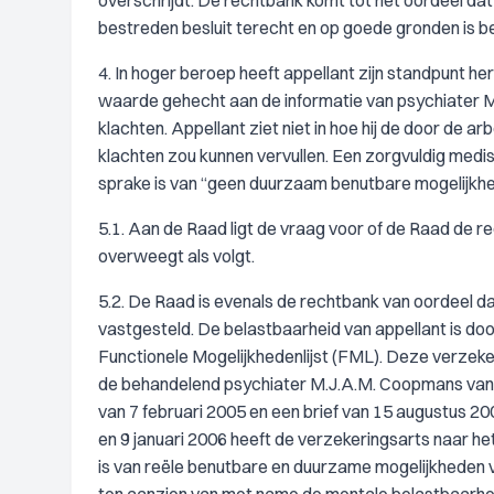
overschrijdt. De rechtbank komt tot het oordeel da
bestreden besluit terecht en op goede gronden is 
4. In hoger beroep heeft appellant zijn standpunt he
waarde gehecht aan de informatie van psychiater 
klachten. Appellant ziet niet in hoe hij de door de a
klachten zou kunnen vervullen. Een zorgvuldig medi
sprake is van “geen duurzaam benutbare mogelijkhe
5.1. Aan de Raad ligt de vraag voor of de Raad de r
overweegt als volgt.
5.2. De Raad is evenals de rechtbank van oordeel dat
vastgesteld. De belastbaarheid van appellant is doo
Functionele Mogelijkhedenlijst (FML). Deze verzeke
de behandelend psychiater M.J.A.M. Coopmans van 2 
van 7 februari 2005 en een brief van 15 augustus 
en 9 januari 2006 heeft de verzekeringsarts naar h
is van reële benutbare en duurzame mogelijkheden 