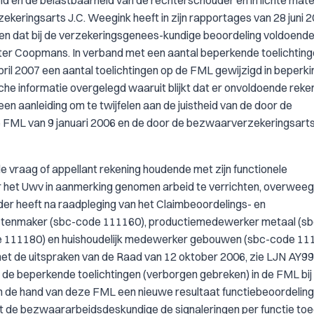
d en de belastbaarheid van de rechterschouder en in lichte mate
eringsarts J.C. Weegink heeft in zijn rapportages van 28 juni 
en dat bij de verzekeringsgenees-kundige beoordeling voldoend
ater Coopmans. In verband met een aantal beperkende toelichting
l 2007 een aantal toelichtingen op de FML gewijzigd in beperki
he informatie overgelegd waaruit blijkt dat er onvoldoende reken
en aanleiding om te twijfelen aan de juistheid van de door de
e FML van 9 januari 2006 en de door de bezwaarverzekeringsart
e vraag of appellant rekening houdende met zijn functionele
or het Uwv in aanmerking genomen arbeid te verrichten, overweeg
der heeft na raadpleging van het Claimbeoordelings- en
uctenmaker (sbc-code 111160), productiemedewerker metaal (s
e 111180) en huishoudelijk medewerker gebouwen (sbc-code 11
met de uitspraken van de Raad van 12 oktober 2006, zie LJN AY99
de beperkende toelichtingen (verborgen gebreken) in de FML bij
aan de hand van deze FML een nieuwe resultaat functiebeoordeling
ft de bezwaararbeidsdeskundige de signaleringen per functie toeg