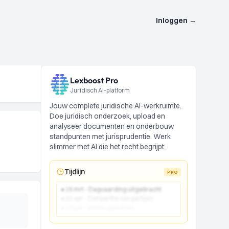
Inloggen
→
Lexboost Pro
Juridisch AI-platform
Jouw complete juridische AI-werkruimte.
Doe juridisch onderzoek, upload en
analyseer documenten en onderbouw
standpunten met jurisprudentie. Werk
slimmer met AI die het recht begrijpt.
Tijdlijn
PRO
● 15 mrt - Dagvaarding uitgebracht
● 22 apr - Comparitie van partijen
● 10 jun - Vonnis gewezen