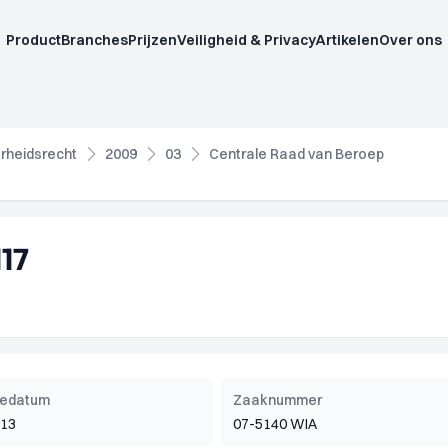
Product
Branches
Prijzen
Veiligheid & Privacy
Artikelen
Over ons
rheidsrecht
2009
03
Centrale Raad van Beroep
17
tiedatum
Zaaknummer
013
07-5140 WIA