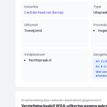
Instantie
Type
Centrale Raad van Beroep
Uitspraa
Uitkomst
Procedu
Toewijzend
Hoger
Vindplaatsen
Aangeha
Rechtspraak.nl
Art. 3:2
Art. 8:7
Wet wer
arbeids
AI samenvatting door Lexboost
•
Automatisch gegenereerd
Vernietiging besluit WGA-uitkering wegens geb