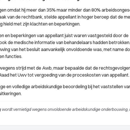
gen omdat hij meer dan 35% maar minder dan 80% arbeidsonges
ak van de rechtbank, stelde appellant in hoger beroep dat de m
 hield met zijn klachten en beperkingen.
en en beperkingen van appellant juist waren vastgesteld door de
 ook de medische informatie van behandelaars hadden betrokken
wing van het besluit aanvankelijk onvoldoende was, met name d
en functies.
 wegens strijd met de Awb, maar bepaalde dat de rechtsgevolge
e Raad het Uwv tot vergoeding van de proceskosten van appellant.
ge en volledige arbeidskundige beoordeling bij het vaststellen va
itkeringen.
ing wordt vernietigd wegens onvoldoende arbeidskundige onderbouwing,