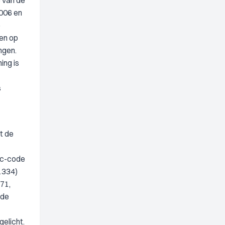
 van de
2006 en
e
en op
ngen.
ing is
s
t de
bc-code
1334)
71,
 de
elicht.