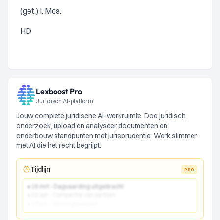
(get.) I. Mos.
HD
Lexboost Pro
Juridisch AI-platform
Jouw complete juridische AI-werkruimte. Doe juridisch
onderzoek, upload en analyseer documenten en
onderbouw standpunten met jurisprudentie. Werk slimmer
met AI die het recht begrijpt.
Tijdlijn
PRO
● 15 mrt - Dagvaarding uitgebracht
● 22 apr - Comparitie van partijen
● 10 jun - Vonnis gewezen