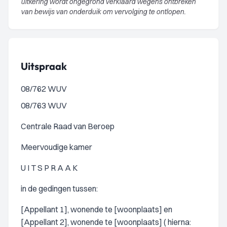
uitkering wordt ongegrond verklaard wegens ontbreken
van bewijs van onderduik om vervolging te ontlopen.
Uitspraak
08/762 WUV
08/763 WUV
Centrale Raad van Beroep
Meervoudige kamer
U I T S P R A A K
in de gedingen tussen:
[Appellant 1], wonende te [woonplaats] en
[Appellant 2], wonende te [woonplaats] ( hierna: