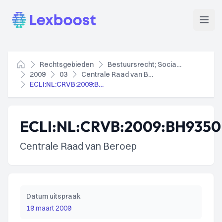
Lexboost
Open
Rechtsgebieden
Bestuursrecht; Socialezekerheidsrecht
Home
2009
03
Centrale Raad van Beroep
ECLI:NL:CRVB:2009:BH9350
ECLI:NL:CRVB:2009:BH9350
Centrale Raad van Beroep
Datum uitspraak
19 maart 2009