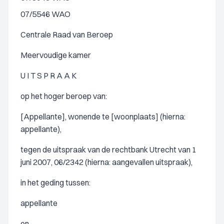
07/5546 WAO
Centrale Raad van Beroep
Meervoudige kamer
U I T S P R A A K
op het hoger beroep van:
[Appellante], wonende te [woonplaats] (hierna:
appellante),
tegen de uitspraak van de rechtbank Utrecht van 1
juni 2007, 06/2342 (hierna: aangevallen uitspraak),
in het geding tussen:
appellante
en