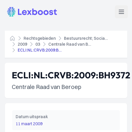
Lexboost
Open
Rechtsgebieden
Bestuursrecht; Socialezekerheidsrecht
Home
2009
03
Centrale Raad van Beroep
ECLI:NL:CRVB:2009:BH9372
ECLI:NL:CRVB:2009:BH9372
Centrale Raad van Beroep
Datum uitspraak
11 maart 2009