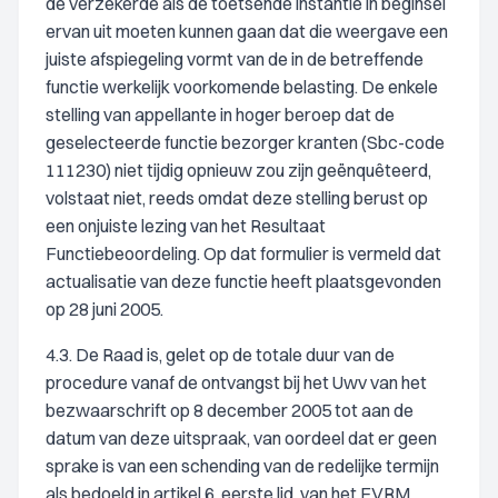
de verzekerde als de toetsende instantie in beginsel
ervan uit moeten kunnen gaan dat die weergave een
juiste afspiegeling vormt van de in de betreffende
functie werkelijk voorkomende belasting. De enkele
stelling van appellante in hoger beroep dat de
geselecteerde functie bezorger kranten (Sbc-code
111230) niet tijdig opnieuw zou zijn geënquêteerd,
volstaat niet, reeds omdat deze stelling berust op
een onjuiste lezing van het Resultaat
Functiebeoordeling. Op dat formulier is vermeld dat
actualisatie van deze functie heeft plaatsgevonden
op 28 juni 2005.
4.3. De Raad is, gelet op de totale duur van de
procedure vanaf de ontvangst bij het Uwv van het
bezwaarschrift op 8 december 2005 tot aan de
datum van deze uitspraak, van oordeel dat er geen
sprake is van een schending van de redelijke termijn
als bedoeld in artikel 6, eerste lid, van het EVRM.