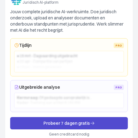
Juridisch AI-platform
Jouw complete juridische AI-werkruimte. Doe juridisch
onderzoek, upload en analyseer documenten en
onderbouw standpunten met jurisprudentie. Werk slimmer
met AI die het recht begrijpt.
Tijdlijn
PRO
● 15 mrt - Dagvaarding uitgebracht
● 22 apr - Comparitie van partijen
● 10 jun - Vonnis gewezen
Uitgebreide analyse
PRO
Kernvraag:
Of gedaagde aansprakelijk is...
Kader:
Toetsing aan artikel 6:162 BW...
Probeer 7 dagen gratis
Geen creditcard nodig