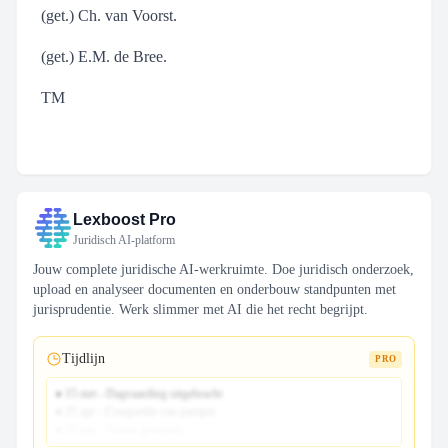
(get.) Ch. van Voorst.
(get.) E.M. de Bree.
TM
Lexboost Pro
Juridisch AI-platform
Jouw complete juridische AI-werkruimte. Doe juridisch onderzoek,
upload en analyseer documenten en onderbouw standpunten met
jurisprudentie. Werk slimmer met AI die het recht begrijpt.
Tijdlijn
PRO
● 15 mrt - Dagvaarding uitgebracht
● 22 apr - Comparitie van partijen
● 10 jun - Vonnis gewezen