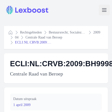
Lexboost
Ope
Rechtsgebieden
Bestuursrecht; Socialezekerheidsrecht
2009
Home
04
Centrale Raad van Beroep
ECLI:NL:CRVB:2009:BH9998
ECLI:NL:CRVB:2009:BH999
Centrale Raad van Beroep
Datum uitspraak
1 april 2009