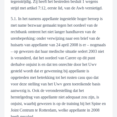
tegenstrijdig. Zij heeft het bestreden besluit 1 wegens
strijd met artikel 7:12, eerste lid, van de Awb vernietigd.
5.1. In het namens appellante ingestelde hoger beroep is
met name bezwaar gemaakt tegen het oordeel van de
rechtbank omtrent het niet langer handhaven van de
urenbeperking: onder verwijzing naar een brief van de
huisarts van appellante van 24 april 2008 is er – nogmaals
– op gewezen dat haar medische situatie sedert 2003 niet
is veranderd, dat het oordeel van Carere op dit punt
derhalve onjuist is en dat ten onrechte door het Uwv
gesteld wordt dat er gewenning bij appellante is
opgetreden met betrekking tot het rusten casu quo dat
voor deze stelling van het Uwv geen toereikende basis
aanwezig is. Ook de veronderstelling dat het
herstelgedrag van appellante niet adequaat zou zijn, is
onjuist, waarbij gewezen is op de training bij het Spine en
Joint Centrum te Rotterdam, welke appellante in 2008
heeft gevolgd.