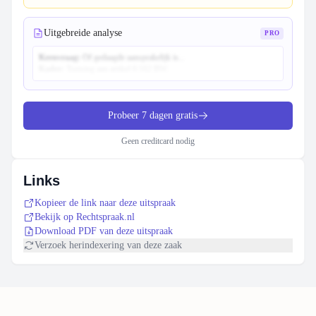
Uitgebreide analyse
PRO
Kernvraag:
Of gedaagde aansprakelijk is...
Kader:
Toetsing aan artikel 6:162 BW...
Probeer 7 dagen gratis
Geen creditcard nodig
Links
Kopieer de link naar deze uitspraak
Bekijk op Rechtspraak.nl
Download PDF van deze uitspraak
Verzoek herindexering van deze zaak
Footer