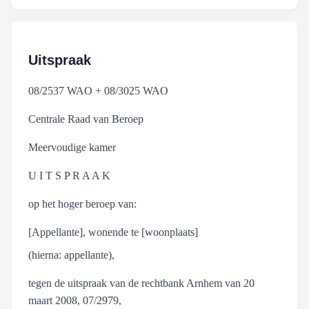
Uitspraak
08/2537 WAO + 08/3025 WAO
Centrale Raad van Beroep
Meervoudige kamer
U I T S P R A A K
op het hoger beroep van:
[Appellante], wonende te [woonplaats]
(hierna: appellante),
tegen de uitspraak van de rechtbank Arnhem van 20
maart 2008, 07/2979,