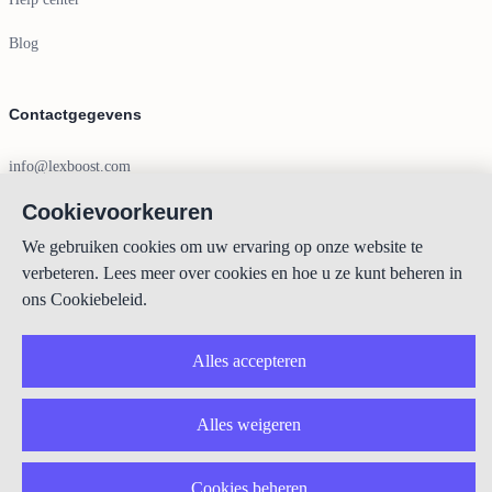
Blog
Contactgegevens
info@lexboost.com
Cookievoorkeuren
We gebruiken cookies om uw ervaring op onze website te
verbeteren. Lees meer over cookies en hoe u ze kunt beheren in
LinkedIn
Instagram
X
GitHub
YouTube
ons Cookiebeleid.
Copyright © 2023-2026 Lexboost
Alles accepteren
Alles weigeren
Cookies beheren