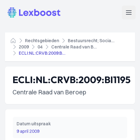
Lexboost
Open
Rechtsgebieden
Bestuursrecht; Socialezekerheidsrecht
Home
2009
04
Centrale Raad van Beroep
ECLI:NL:CRVB:2009:BI1195
ECLI:NL:CRVB:2009:BI1195
Centrale Raad van Beroep
Datum uitspraak
9 april 2009