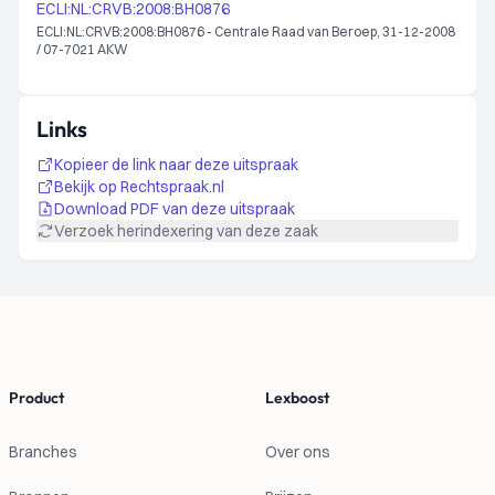
ECLI:NL:CRVB:2008:BH0876
ECLI:NL:CRVB:2008:BH0876 - Centrale Raad van Beroep, 31-12-2008
/ 07-7021 AKW
Links
Kopieer de link naar deze uitspraak
Bekijk op Rechtspraak.nl
Download PDF van deze uitspraak
Verzoek herindexering van deze zaak
Footer
Product
Lexboost
Branches
Over ons