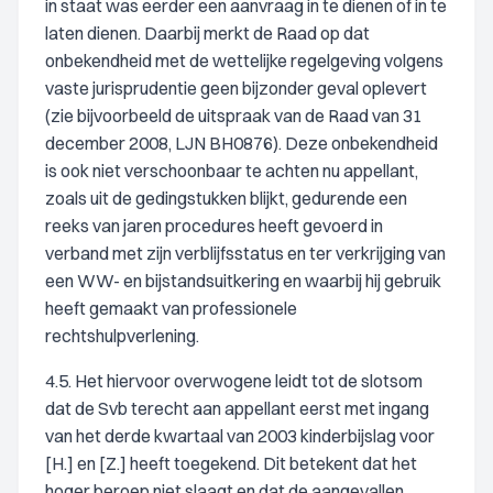
in staat was eerder een aanvraag in te dienen of in te
laten dienen. Daarbij merkt de Raad op dat
onbekendheid met de wettelijke regelgeving volgens
vaste jurisprudentie geen bijzonder geval oplevert
(zie bijvoorbeeld de uitspraak van de Raad van 31
december 2008, LJN BH0876). Deze onbekendheid
is ook niet verschoonbaar te achten nu appellant,
zoals uit de gedingstukken blijkt, gedurende een
reeks van jaren procedures heeft gevoerd in
verband met zijn verblijfsstatus en ter verkrijging van
een WW- en bijstandsuitkering en waarbij hij gebruik
heeft gemaakt van professionele
rechtshulpverlening.
4.5. Het hiervoor overwogene leidt tot de slotsom
dat de Svb terecht aan appellant eerst met ingang
van het derde kwartaal van 2003 kinderbijslag voor
[H.] en [Z.] heeft toegekend. Dit betekent dat het
hoger beroep niet slaagt en dat de aangevallen