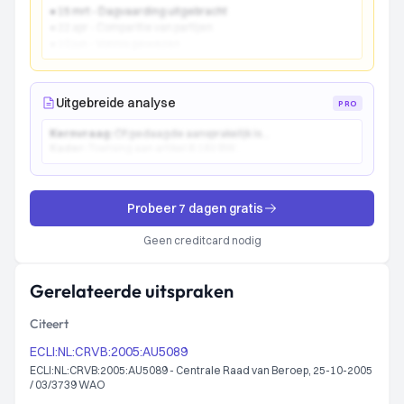
● 15 mrt - Dagvaarding uitgebracht
● 22 apr - Comparitie van partijen
● 10 jun - Vonnis gewezen
Uitgebreide analyse
PRO
Kernvraag:
Of gedaagde aansprakelijk is...
Kader:
Toetsing aan artikel 6:162 BW...
Probeer 7 dagen gratis
Geen creditcard nodig
Gerelateerde uitspraken
Citeert
ECLI:NL:CRVB:2005:AU5089
ECLI:NL:CRVB:2005:AU5089 - Centrale Raad van Beroep, 25-10-2005
/ 03/3739 WAO