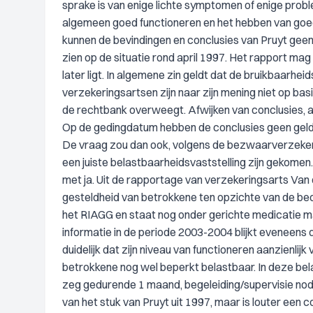
sprake is van enige lichte symptomen of enige probl
algemeen goed functioneren en het hebben van goe
kunnen de bevindingen en conclusies van Pruyt geen
zien op de situatie rond april 1997. Het rapport m
later ligt. In algemene zin geldt dat de bruikbaarh
verzekeringsartsen zijn naar zijn mening niet op bas
de rechtbank overweegt. Afwijken van conclusies, al
Op de gedingdatum hebben de conclusies geen geldig
De vraag zou dan ook, volgens de bezwaarverzekeri
een juiste belastbaarheidsvaststelling zijn gekome
met ja. Uit de rapportage van verzekeringsarts Va
gesteldheid van betrokkene ten opzichte van de beoo
het RIAGG en staat nog onder gerichte medicatie ma
informatie in de periode 2003-2004 blijkt eveneens d
duidelijk dat zijn niveau van functioneren aanzienli
betrokkene nog wel beperkt belastbaar. In deze bel
zeg gedurende 1 maand, begeleiding/supervisie nodi
van het stuk van Pruyt uit 1997, maar is louter een 