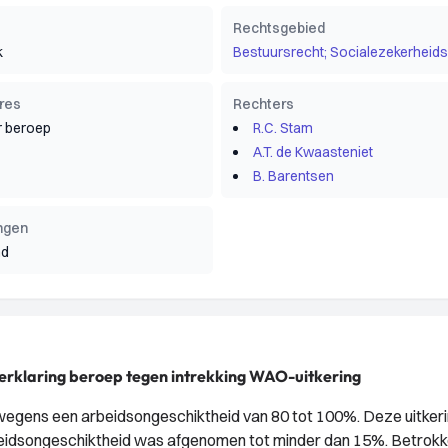
Rechtsgebied
k
Bestuursrecht; Socialezekerheids
res
Rechters
 beroep
R.C. Stam
A.T. de Kwaasteniet
B. Barentsen
ngen
nd
erklaring beroep tegen intrekking WAO-uitkering
wegens een arbeidsongeschiktheid van 80 tot 100%. Deze uitker
beidsongeschiktheid was afgenomen tot minder dan 15%. Betrok