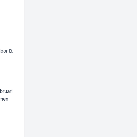
door B.
bruari
omen