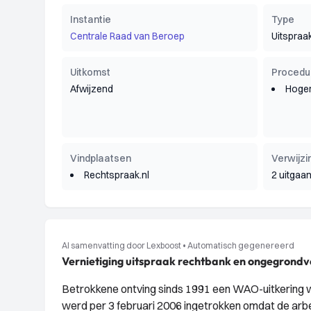
Instantie
Type
Centrale Raad van Beroep
Uitspraa
Uitkomst
Procedu
Afwijzend
Hoger
Vindplaatsen
Verwijzi
Rechtspraak.nl
2 uitgaa
AI samenvatting door Lexboost
•
Automatisch gegenereerd
Vernietiging uitspraak rechtbank en ongegrondv
Betrokkene ontving sinds 1991 een WAO-uitkering 
werd per 3 februari 2006 ingetrokken omdat de ar