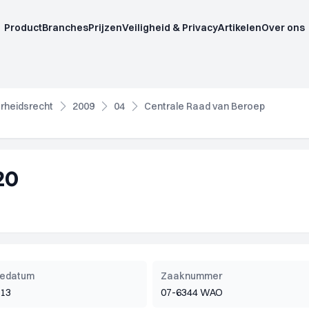
Product
Branches
Prijzen
Veiligheid & Privacy
Artikelen
Over ons
rheidsrecht
2009
04
Centrale Raad van Beroep
20
tiedatum
Zaaknummer
013
07-6344 WAO