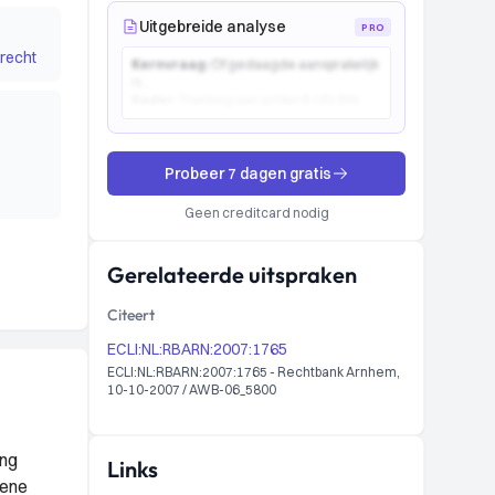
Uitgebreide analyse
PRO
recht
Kernvraag:
Of gedaagde aansprakelijk
is...
Kader:
Toetsing aan artikel 6:162 BW...
Probeer 7 dagen gratis
Geen creditcard nodig
Gerelateerde uitspraken
Citeert
ECLI:NL:RBARN:2007:1765
ECLI:NL:RBARN:2007:1765 - Rechtbank Arnhem,
10-10-2007 / AWB-06_5800
ing
Links
kene