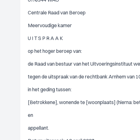
Centrale Raad van Beroep
Meervoudige kamer
U I T S P R A A K
op het hoger beroep van:
de Raad van bestuur van het Uitvoeringsinstituut w
tegen de uitspraak van de rechtbank Arnhem van 10 
in het geding tussen:
[Betrokkene], wonende te [woonplaats] (hierna: be
en
appellant.