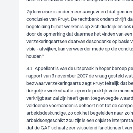
Zijdens eiser is onder meer aangevoerd dat genoem
conclusies van Pruyt. De rechtbank onderschrijft d
begeleiding bij het werken is op zich duidelijk en o
door de opmerking dat daarmee het vinden van een we
verzekeringsartsen daarvan desondanks op basis va
visie - afwijken, kan verweerder mede op die concl
houden.”
3.1. Appellant is van de uitspraak in hoger beroep 
rapport van 9 november 2007 de vraag gesteld wat P
bezwaarverzekeringsarts zegt Pruyt feitelijk dat 
dergelijke werksituatie zijn in de praktijk vele men
verkrijgbaar zal zijn heeft geen toegevoegde waard
voldoende voorhanden is behoort niet tot de compete
arbeidsdeskundige, zo ook het begeleiden naar zo’n 
arbeidsongeschikt zou zijn is een onjuiste interpre
dat de GAF schaal zeer wisselend functioneert van 