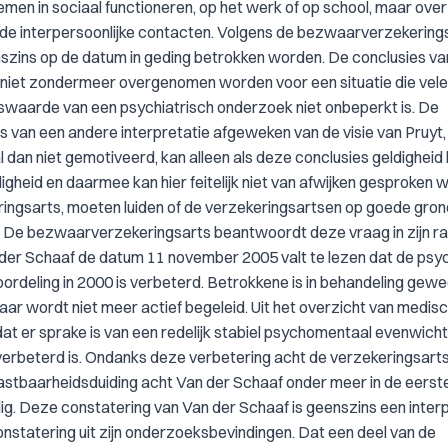
emen in sociaal functioneren, op het werk of op school, maar over
de interpersoonlijke contacten. Volgens de bezwaarverzekering
szins op de datum in geding betrokken worden. De conclusies va
ag niet zondermeer overgenomen worden voor een situatie die vele
eidswaarde van een psychiatrisch onderzoek niet onbeperkt is. De
is van een andere interpretatie afgeweken van de visie van Pruyt,
 dan niet gemotiveerd, kan alleen als deze conclusies geldigheid
heid en daarmee kan hier feitelijk niet van afwijken gesproken 
ngsarts, moeten luiden of de verzekeringsartsen op goede gron
n. De bezwaarverzekeringsarts beantwoordt deze vraag in zijn r
n der Schaaf de datum 11 november 2005 valt te lezen dat de psy
rdeling in 2000 is verbeterd. Betrokkene is in behandeling gewee
ar wordt niet meer actief begeleid. Uit het overzicht van medis
at er sprake is van een redelijk stabiel psychomentaal evenwicht.
jk verbeterd is. Ondanks deze verbetering acht de verzekeringsart
astbaarheidsduiding acht Van der Schaaf onder meer in de eerste
g. Deze constatering van Van der Schaaf is geenszins een inter
constatering uit zijn onderzoeksbevindingen. Dat een deel van de