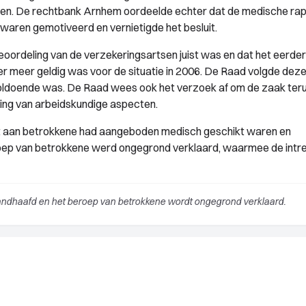
en. De rechtbank Arnhem oordeelde echter dat de medische ra
aren gemotiveerd en vernietigde het besluit.
eoordeling van de verzekeringsartsen juist was en dat het eerde
r meer geldig was voor de situatie in 2006. De Raad volgde deze l
voldoende was. De Raad wees ook het verzoek af om de zaak teru
ing van arbeidskundige aspecten.
nt aan betrokkene had aangeboden medisch geschikt waren en
roep van betrokkene werd ongegrond verklaard, waarmee de intr
andhaafd en het beroep van betrokkene wordt ongegrond verklaard.