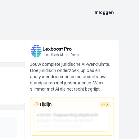
Inloggen
→
Lexboost Pro
Juridisch AI-platform
Jouw complete juridische AI-werkruimte.
Doe juridisch onderzoek, upload en
analyseer documenten en onderbouw
standpunten met jurisprudentie. Werk
slimmer met AI die het recht begrijpt.
Tijdlijn
PRO
● 15 mrt - Dagvaarding uitgebracht
● 22 apr - Comparitie van partijen
● 10 jun - Vonnis gewezen