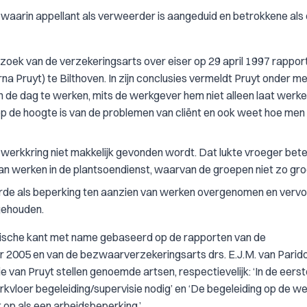
 waarin appellant als verweerder is aangeduid en betrokkene als e
rzoek van de verzekeringsarts over eiser op 29 april 1997 rappor
a Pruyt) te Bilthoven. In zijn conclusies vermeldt Pruyt onder mee
van de dag te werken, mits de werkgever hem niet alleen laat werk
 op de hoogte is van de problemen van cliënt en ook weet hoe men
 werkkring niet makkelijk gevonden wordt. Dat lukte vroeger beter
n werken in de plantsoendienst, waarvan de groepen niet zo groot
rde als beperking ten aanzien van werken overgenomen en vervo
gehouden.
edische kant met name gebaseerd op de rapporten van de
r 2005 en van de bezwaarverzekeringsarts drs. E.J.M. van Parid
 van Pruyt stellen genoemde artsen, respectievelijk: ‘In de eerst
vloer begeleiding/supervisie nodig’ en ‘De begeleiding op de we
t op als een arbeidsbeperking.’