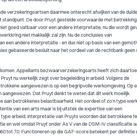
de verzekeringsartsen daarmee onterecht afwijken van de duidel
at standpunt. De door Pruyt gestelde voorwaarde met betrekking
ok niet goed vatbaar voor een andere interpretatie, nu die wordt ge
rkkring niet makkelijk zal zijn. Nu de conclusies van
n een andere interpretatie - en dus niet op basis van een gemot
usies gebaseerde besluit naar het oordeel van de rechtbank geen
gekomen. Appellants bezwaarverzekeringsarts heeft zich daartoe i
ruyt nu werkelijk zegt over begeleiding in arbeid. Volgens de
betrokkene aangewezen is op een begripvolle werkomgeving. Op 
sen aangewezen. Dat Pruyt denkt te weten dat dit werk moeilijk
e aan betrokkenes belastbaarheid. Het oordeel of zo’n type wer
ntie van een arts maar is bij uitstek de expertise van een
type arbeid. Interpretatie van Pruyts woorden dat betrokkene fei
tatie en wel omdat Pruyt onder As V van de DSM-IV classificatie 
60 tot 70. Functioneren op die GAF-score betekent per definitie 