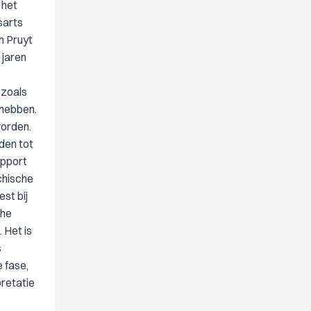
 het
sarts
n Pruyt
 jaren
 zoals
 hebben.
worden.
den tot
apport
chische
st bij
che
 Het is
s
 fase,
pretatie