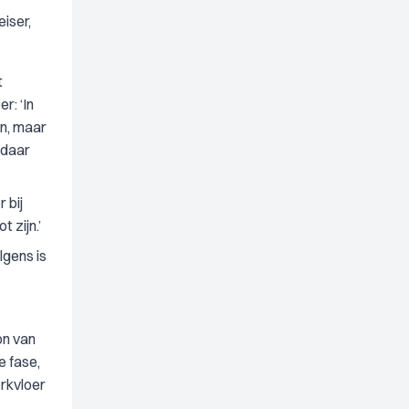
iser,
t
r: ‘In
en, maar
 daar
 bij
 zijn.’
lgens is
on van
e fase,
rkvloer