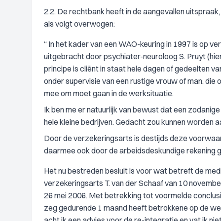
2.2. De rechtbank heeft in de aangevallen uitspraak,
als volgt overwogen:
“ In het kader van een WAO-keuring in 1997 is op ve
uitgebracht door psychiater-neuroloog S. Pruyt (hiern
principe is cliënt in staat hele dagen of gedeelten 
onder supervisie van een rustige vrouw of man, die
mee om moet gaan in de werksituatie.
Ik ben me er natuurlijk van bewust dat een zodanige
hele kleine bedrijven. Gedacht zou kunnen worden aa
Door de verzekeringsarts is destijds deze voorwaa
daarmee ook door de arbeidsdeskundige rekening 
Het nu bestreden besluit is voor wat betreft de m
verzekeringsarts T. van der Schaaf van 10 novembe
26 mei 2006. Met betrekking tot voormelde conclusie
zeg gedurende 1 maand heeft betrokkene op de werk
acht ik een advies voor de re-integratie en vat ik nie