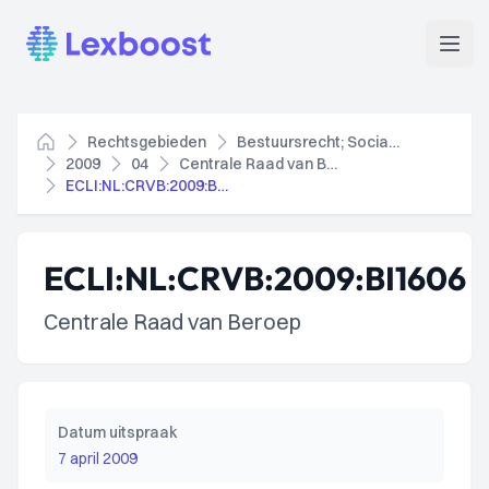
Lexboost
Open
Rechtsgebieden
Bestuursrecht; Socialezekerheidsrecht
Home
2009
04
Centrale Raad van Beroep
ECLI:NL:CRVB:2009:BI1606
ECLI:NL:CRVB:2009:BI1606
Centrale Raad van Beroep
Datum uitspraak
7 april 2009