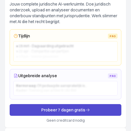
Jouw complete juridische AI-werkruimte. Doe juridisch
onderzoek, upload en analyseer documenten en
onderbouw standpunten met jurisprudentie. Werk slimmer
met AI die het recht begrijpt.
Tijdlijn
PRO
● 15 mrt - Dagvaarding uitgebracht
● 22 apr - Comparitie van partijen
● 10 jun - Vonnis gewezen
Uitgebreide analyse
PRO
Kernvraag:
Of gedaagde aansprakelijk is...
Kader:
Toetsing aan artikel 6:162 BW...
Probeer 7 dagen gratis
Geen creditcard nodig