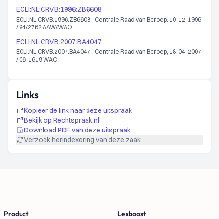
ECLI:NL:CRVB:1996:ZB6608
ECLI:NL:CRVB:1996:ZB6608 - Centrale Raad van Beroep, 10-12-1996
/ 94/2762 AAW/WAO
ECLI:NL:CRVB:2007:BA4047
ECLI:NL:CRVB:2007:BA4047 - Centrale Raad van Beroep, 18-04-2007
/ 06-1619 WAO
Links
Kopieer de link naar deze uitspraak
Bekijk op Rechtspraak.nl
Download PDF van deze uitspraak
Verzoek herindexering van deze zaak
Footer
Product
Lexboost