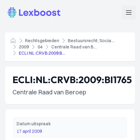
Lexboost
Open
Rechtsgebieden
Bestuursrecht; Socialezekerheidsrecht
Home
2009
04
Centrale Raad van Beroep
ECLI:NL:CRVB:2009:BI1765
ECLI:NL:CRVB:2009:BI1765
Centrale Raad van Beroep
Datum uitspraak
17 april 2009