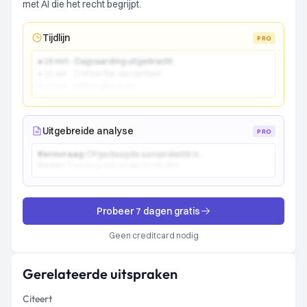
met AI die het recht begrijpt.
Tijdlijn
PRO
● 15 mrt - Dagvaarding uitgebracht
● 22 apr - Comparitie van partijen
● 10 jun - Vonnis gewezen
Uitgebreide analyse
PRO
Kernvraag:
Of gedaagde aansprakelijk is...
Kader:
Toetsing aan artikel 6:162 BW...
Probeer 7 dagen gratis
Geen creditcard nodig
Gerelateerde uitspraken
Citeert