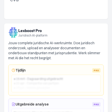
Lexboost Pro
Juridisch AI-platform
Jouw complete juridische AI-werkruimte. Doe juridisch
onderzoek, upload en analyseer documenten en
onderbouw standpunten met jurisprudentie. Werk slimmer
met AI die het recht begrijpt.
Tijdlijn
PRO
● 15 mrt - Dagvaarding uitgebracht
● 22 apr - Comparitie van partijen
● 10 jun - Vonnis gewezen
Uitgebreide analyse
PRO