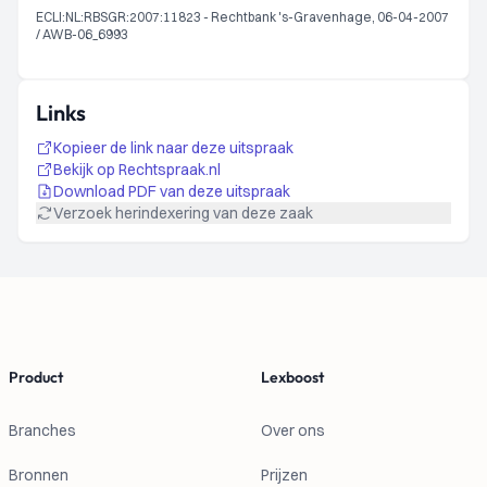
ECLI:NL:RBSGR:2007:11823 - Rechtbank 's-Gravenhage, 06-04-2007
/ AWB-06_6993
Links
Kopieer de link naar deze uitspraak
Bekijk op Rechtspraak.nl
Download PDF van deze uitspraak
Verzoek herindexering van deze zaak
Footer
Product
Lexboost
Branches
Over ons
Bronnen
Prijzen