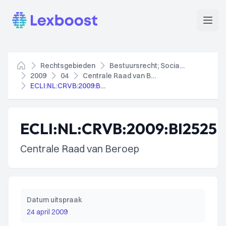
Lexboost
Open
Rechtsgebieden
Bestuursrecht; Socialezekerheidsrecht
Home
2009
04
Centrale Raad van Beroep
ECLI:NL:CRVB:2009:BI2525
ECLI:NL:CRVB:2009:BI2525
Centrale Raad van Beroep
Datum uitspraak
24 april 2009