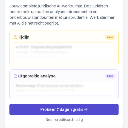
Jouw complete juridische AI-werkruimte. Doe juridisch
onderzoek, upload en analyseer documenten en
onderbouw standpunten met jurisprudentie. Werk slimmer
met AI die het recht begrijpt.
Tijdlijn
PRO
● 15 mrt - Dagvaarding uitgebracht
● 22 apr - Comparitie van partijen
● 10 jun - Vonnis gewezen
Uitgebreide analyse
PRO
Kernvraag:
Of gedaagde aansprakelijk is...
Kader:
Toetsing aan artikel 6:162 BW...
Probeer 7 dagen gratis
Geen creditcard nodig