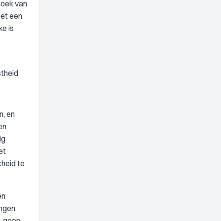
zoek van
met een
e is
theid
n, en
en
ig
et
heid te
en
ngen.
, geen