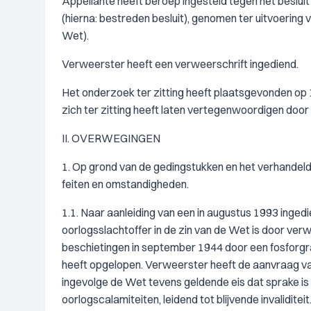
Appellante heeft beroep ingesteld tegen het beslu
(hierna: bestreden besluit), genomen ter uitvoering
Wet).
Verweerster heeft een verweerschrift ingediend.
Het onderzoek ter zitting heeft plaatsgevonden op 
zich ter zitting heeft laten vertegenwoordigen doo
II. OVERWEGINGEN
1. Op grond van de gedingstukken en het verhandelde
feiten en omstandigheden.
1.1. Naar aanleiding van een in augustus 1993 inged
oorlogsslachtoffer in de zin van de Wet is door verw
beschietingen in september 1944 door een fosforgra
heeft opgelopen. Verweerster heeft de aanvraag v
ingevolge de Wet tevens geldende eis dat sprake is 
oorlogscalamiteiten, leidend tot blijvende invalidite