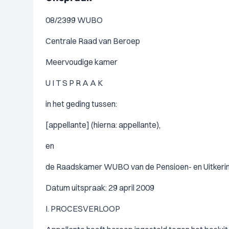
08/2399 WUBO
Centrale Raad van Beroep
Meervoudige kamer
U I T S P R A A K
in het geding tussen:
[appellante] (hierna: appellante),
en
de Raadskamer WUBO van de Pensioen- en Uitkerin
Datum uitspraak: 29 april 2009
I. PROCESVERLOOP