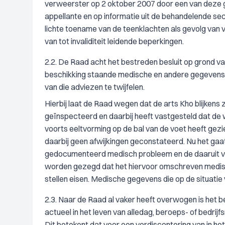
verweerster op 2 oktober 2007 door een van deze g
appellante en op informatie uit de behandelende se
lichte toename van de teenklachten als gevolg van v
van tot invaliditeit leidende beperkingen.
2.2. De Raad acht het bestreden besluit op grond va
beschikking staande medische en andere gegevens 
van die adviezen te twijfelen.
Hierbij laat de Raad wegen dat de arts Kho blijkens
geïnspecteerd en daarbij heeft vastgesteld dat de 
voorts eeltvorming op de bal van de voet heeft gezi
daarbij geen afwijkingen geconstateerd. Nu het gaa
gedocumenteerd medisch probleem en de daaruit voo
worden gezegd dat het hiervoor omschreven medisch
stellen eisen. Medische gegevens die op de situatie 
2.3. Naar de Raad al vaker heeft overwogen is het begri
actueel in het leven van alledag, beroeps- of bedri
Dit betekent dat voor een verdiscontering van in he