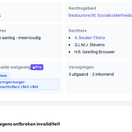
Rechtsgebied
k
Bestuursrecht; Socialezekerheids
res
Rechters
e aanleg - meervoudig
A. Beuker-Tilstra
G.L.M.J. Stevens
H.R. Geerling Brouwer
alde wetgeving
Verwijzingen
Pro
3 uitgaand
·
2 inkomend
5 Awb
eringen burger-
slachtoffers 1940-1945
egens ontbreken invaliditeit