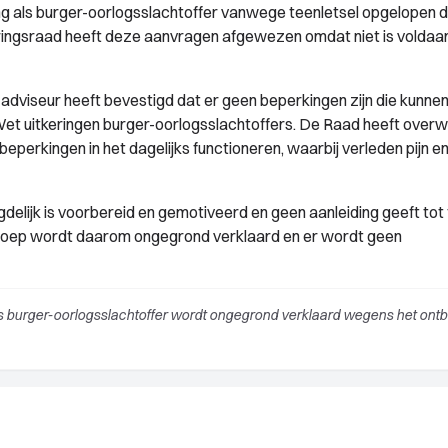
ng als burger-oorlogsslachtoffer vanwege teenletsel opgelopen 
eringsraad heeft deze aanvragen afgewezen omdat niet is voldaa
dviseur heeft bevestigd dat er geen beperkingen zijn die kunne
e Wet uitkeringen burger-oorlogsslachtoffers. De Raad heeft over
eperkingen in het dagelijks functioneren, waarbij verleden pijn en
elijk is voorbereid en gemotiveerd en geen aanleiding geeft tot t
eroep wordt daarom ongegrond verklaard en er wordt geen
ls burger-oorlogsslachtoffer wordt ongegrond verklaard wegens het ont