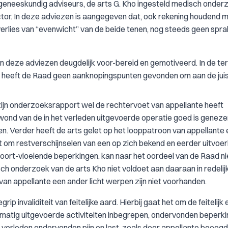
eneeskundig adviseurs, de arts G. Kho ingesteld medisch onder
ctor. In deze adviezen is aangegeven dat, ook rekening houdend 
erlies van “evenwicht” van de beide tenen, nog steeds geen sprak
n deze adviezen deugdelijk voor-bereid en gemotiveerd. In de ter
heeft de Raad geen aanknopingspunten gevonden om aan de juis
 zijn onderzoeksrapport wel de rechtervoet van appellante heeft
wond van de in het verleden uitgevoerde operatie goed is geneze
en. Verder heeft de arts gelet op het looppatroon van appellante 
t om restverschijnselen van een op zich bekend en eerder uitvoer
rt-vloeiende beperkingen, kan naar het oordeel van de Raad ni
 onderzoek van de arts Kho niet voldoet aan daaraan in redelijk
van appellante een ander licht werpen zijn niet voorhanden.
p invaliditeit van feitelijke aard. Hierbij gaat het om de feitelijk 
jfsmatig uitgevoerde activiteiten inbegrepen, ondervonden beperki
t verleden ondervonden pijn en last, zoals door appellante beoogd