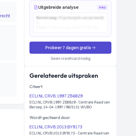
Uitgebreide analyse
PRO
recht
Kernvraag:
Of gedaagde aansprakelijk
is...
Kader:
Toetsing aan artikel 6:162 BW...
Probeer 7 dagen gratis
Geen creditcard nodig
Gerelateerde uitspraken
Citeert
ECLI:NL:CRVB:1997:ZB6829
ECLI:NL:CRVB:1997:ZB6829 - Centrale Raad van
Beroep, 24-04-1997 / 96/3131 WUBO
Wordt geciteerd door
ECLI:NL:CRVB:2013:BY9173
ECLI:NL:CRVB:2013:BY9173 - Centrale Raad van