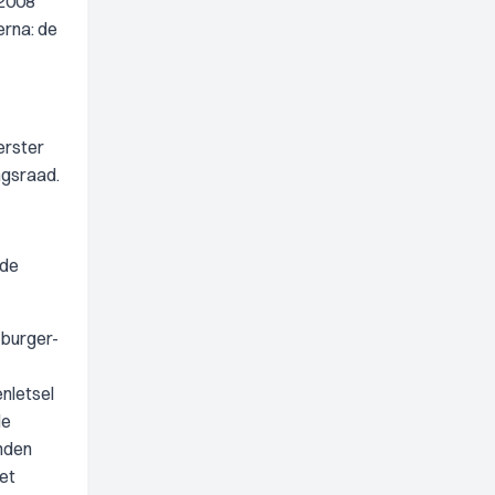
/2008
erna: de
erster
ngsraad.
nde
 burger-
nletsel
de
onden
het