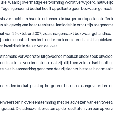
cure, waarbij overmatige eeltvorming wordt verwijderd, nauwelij
en. Tegen genoemd besluit heeft appellante geen bezwaar gemaakt
als verzocht om haar te erkennen als burger-oorlogsslachtoffer i
n als gevolg van haar teenletsel inmiddels in ernst zijn toegenom
uit van 19 oktober 2007, zoals na gemaakt bezwaar gehandhaafd
bij nader ingesteld medisch onderzoek nog steeds niet is gebleken
nvaliditeit in de zin van de Wet.
j het namens verweerster uitgevoerde medisch onderzoek onvold
ndien niet is verdisconteerd dat zij altijd een zekere last heeft 
te niet in aanmerking genomen dat zij slechts in staat is normaal 
streden besluit, gelet op hetgeen in beroep is aangevoerd, in re
n verweerster in overeenstemming met de adviezen van een tweet
ingsraad. Die adviezen berusten op de resultaten van een op ver