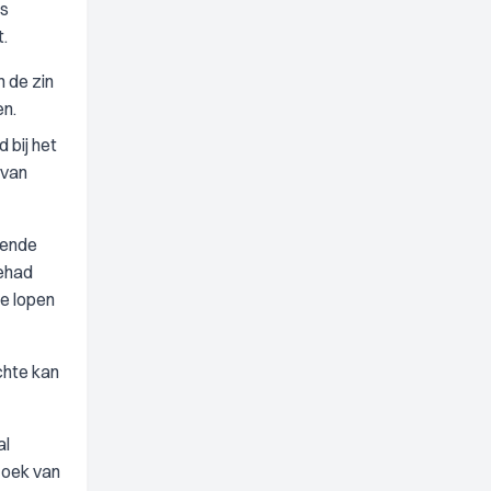
ks
.
n de zin
en.
 bij het
 van
oende
gehad
te lopen
chte kan
al
zoek van