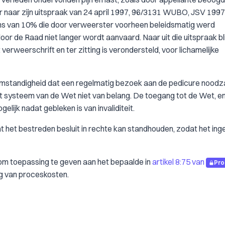
er naar zijn uitspraak van 24 april 1997, 96/3131 WUBO, JSV 1997,
ens van 10% die door verweerster voorheen beleidsmatig werd
 door de Raad niet langer wordt aanvaard. Naar uit die uitspraak bli
verweerschrift en ter zitting is verondersteld, voor lichamelijke
mstandigheid dat een regelmatig bezoek aan de pedicure noodzak
t systeem van de Wet niet van belang. De toegang tot de Wet, e
elijk nadat gebleken is van invaliditeit.
t het bestreden besluit in rechte kan standhouden, zodat het ing
 om toepassing te geven aan het bepaalde in
artikel 8:75 van
Pro
g van proceskosten.