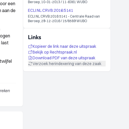
Beroep, 10-01-2013 / 11-6361 WUBO
door een
n aan de
ECLI:NL:CRVB:2016:5141
ECLI:NL:CRVB:2016:5141 - Centrale Raad van
Beroep, 29-12-2016 / 15/8589 WUBO
n
wogen
Links
 last
Kopieer de link naar deze uitspraak
Bekijk op Rechtspraak.nl
Download PDF van deze uitspraak
wijfel
Verzoek herindexering van deze zaak
breken