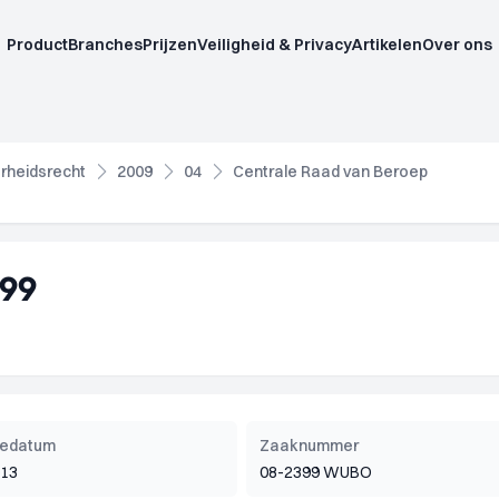
Product
Branches
Prijzen
Veiligheid & Privacy
Artikelen
Over ons
rheidsrecht
2009
04
Centrale Raad van Beroep
099
tiedatum
Zaaknummer
013
08-2399 WUBO