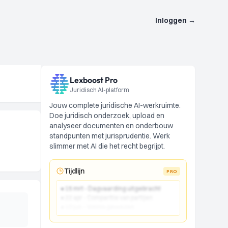
Inloggen
→
Lexboost Pro
Juridisch AI-platform
Jouw complete juridische AI-werkruimte.
Doe juridisch onderzoek, upload en
analyseer documenten en onderbouw
standpunten met jurisprudentie. Werk
slimmer met AI die het recht begrijpt.
Tijdlijn
PRO
● 15 mrt - Dagvaarding uitgebracht
● 22 apr - Comparitie van partijen
● 10 jun - Vonnis gewezen