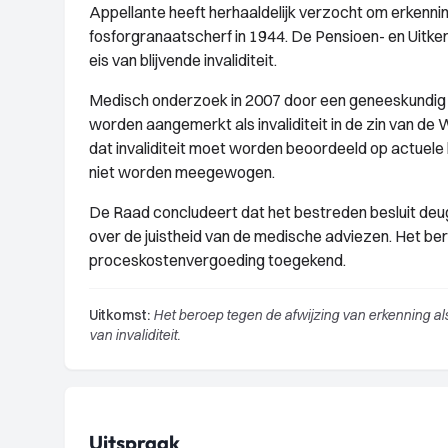
Appellante heeft herhaaldelijk verzocht om erkenni
fosforgranaatscherf in 1944. De Pensioen- en Uitk
eis van blijvende invaliditeit.
Medisch onderzoek in 2007 door een geneeskundig a
worden aangemerkt als invaliditeit in de zin van d
dat invaliditeit moet worden beoordeeld op actuele b
niet worden meegewogen.
De Raad concludeert dat het bestreden besluit deugd
over de juistheid van de medische adviezen. Het b
proceskostenvergoeding toegekend.
Uitkomst:
Het beroep tegen de afwijzing van erkenning a
van invaliditeit.
Uitspraak