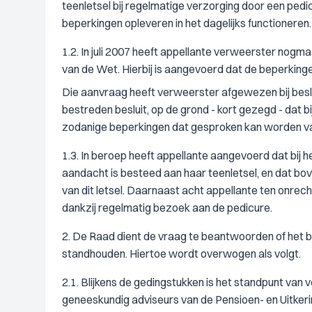
teenletsel bij regelmatige verzorging door een pedi
beperkingen opleveren in het dagelijks functioner
1.2. In juli 2007 heeft appellante verweerster nogma
van de Wet. Hierbij is aangevoerd dat de beperkinge
Die aanvraag heeft verweerster afgewezen bij besl
bestreden besluit, op de grond - kort gezegd - dat 
zodanige beperkingen dat gesproken kan worden van i
1.3. In beroep heeft appellante aangevoerd dat bi
aandacht is besteed aan haar teenletsel, en dat bove
van dit letsel. Daarnaast acht appellante ten onrech
dankzij regelmatig bezoek aan de pedicure.
2. De Raad dient de vraag te beantwoorden of het be
standhouden. Hiertoe wordt overwogen als volgt.
2.1. Blijkens de gedingstukken is het standpunt va
geneeskundig adviseurs van de Pensioen- en Uitker