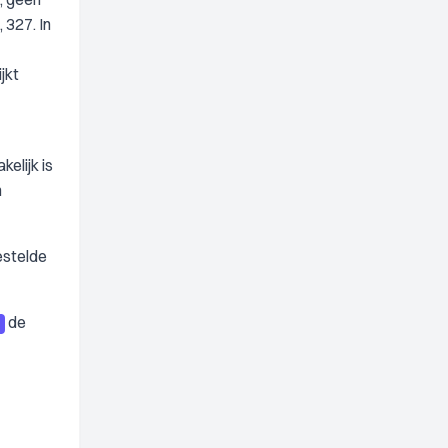
 327. In
jkt
elijk is
n
estelde
de