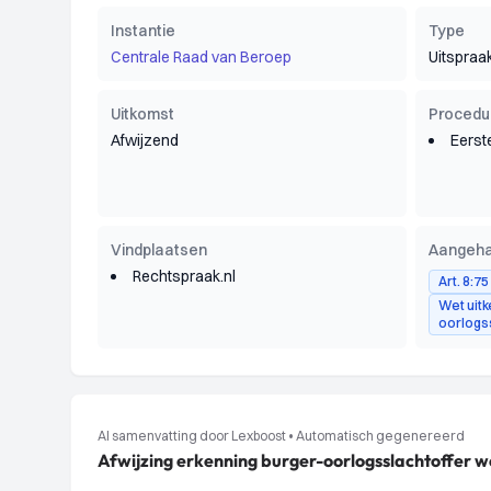
Instantie
Type
Centrale Raad van Beroep
Uitspraa
Uitkomst
Procedu
Afwijzend
Eerst
Vindplaatsen
Aangeha
Rechtspraak.nl
Art. 8:7
Wet uitk
oorlogs
AI samenvatting door Lexboost
•
Automatisch gegenereerd
Afwijzing erkenning burger-oorlogsslachtoffer w