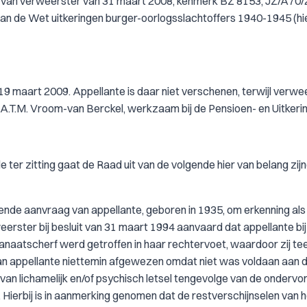
it van verweerster van 31 maart 2008, kenmerk BZ 8153, JZ/A70
 van de Wet uitkeringen burger-oorlogsslachtoffers 1940-1945 (hi
19 maart 2009. Appellante is daar niet verschenen, terwijl verwe
r A.T.M. Vroom-van Berckel, werkzaam bij de Pensioen- en Uitkeri
 ter zitting gaat de Raad uit van de volgende hier van belang zij
iende aanvraag van appellante, geboren in 1935, om erkenning als
eerster bij besluit van 31 maart 1994 aanvaard dat appellante bij
naatscherf werd getroffen in haar rechtervoet, waardoor zij tee
an appellante niettemin afgewezen omdat niet was voldaan aan 
van lichamelijk en/of psychisch letsel tengevolge van de onderv
it. Hierbij is in aanmerking genomen dat de restverschijnselen van 