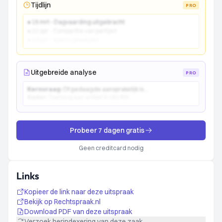
Tijdlijn
PRO
● 15 mrt - Dagvaarding uitgebracht
● 22 apr - Comparitie van partijen
● 10 jun - Vonnis gewezen
Uitgebreide analyse
PRO
Kernvraag:
Of gedaagde aansprakelijk is...
Kader:
Toetsing aan artikel 6:162 BW...
Probeer 7 dagen gratis
Geen creditcard nodig
Links
Kopieer de link naar deze uitspraak
Bekijk op Rechtspraak.nl
Download PDF van deze uitspraak
Verzoek herindexering van deze zaak