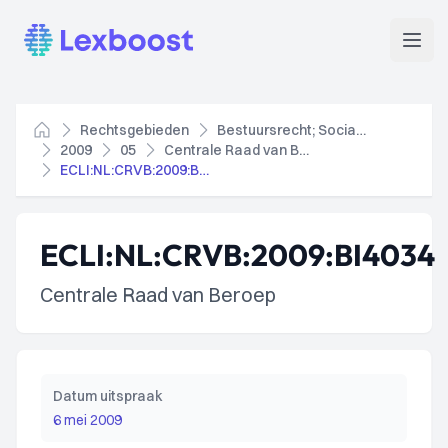
Lexboost
Open
Rechtsgebieden
Bestuursrecht; Socialezekerheidsrecht
Home
2009
05
Centrale Raad van Beroep
ECLI:NL:CRVB:2009:BI4034
ECLI:NL:CRVB:2009:BI4034
Centrale Raad van Beroep
Datum uitspraak
6 mei 2009