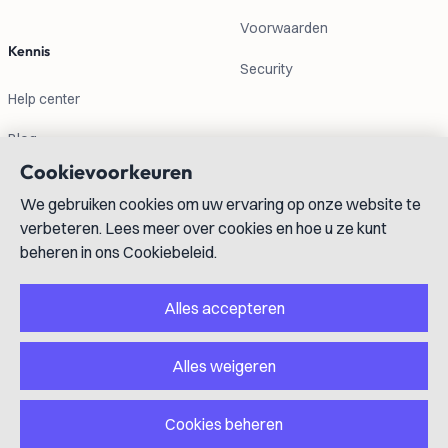
Voorwaarden
Kennis
Security
Help center
Blog
Cookievoorkeuren
Contactgegevens
We gebruiken cookies om uw ervaring op onze website te
verbeteren. Lees meer over cookies en hoe u ze kunt
info@lexboost.com
beheren in ons Cookiebeleid.
Alles accepteren
Alles weigeren
LinkedIn
Instagram
X
GitHub
YouTube
Cookies beheren
Copyright © 2023-2026 Lexboost