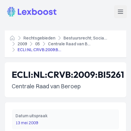
Lexboost
Open
Rechtsgebieden
Bestuursrecht; Socialezekerheidsrecht
Home
2009
05
Centrale Raad van Beroep
ECLI:NL:CRVB:2009:BI5261
ECLI:NL:CRVB:2009:BI5261
Centrale Raad van Beroep
Datum uitspraak
13 mei 2009