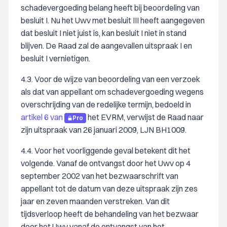
schadevergoeding belang heeft bij beoordeling van
besluit I. Nu het Uwv met besluit III heeft aangegeven
dat besluit I niet juist is, kan besluit I niet in stand
blijven. De Raad zal de aangevallen uitspraak I en
besluit I vernietigen.
4.3. Voor de wijze van beoordeling van een verzoek
als dat van appellant om schadevergoeding wegens
overschrijding van de redelijke termijn, bedoeld in
artikel 6 van
het EVRM, verwijst de Raad naar
Pro
zijn uitspraak van 26 januari 2009, LJN BH1009.
4.4. Voor het voorliggende geval betekent dit het
volgende. Vanaf de ontvangst door het Uwv op 4
september 2002 van het bezwaarschrift van
appellant tot de datum van deze uitspraak zijn zes
jaar en zeven maanden verstreken. Van dit
tijdsverloop heeft de behandeling van het bezwaar
door het Uwv vanaf de ontvangst van het