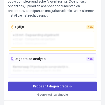
Jouw complete juridische AI-werkruimte. Doe juridisch
onderzoek, upload en analyseer documenten en
onderbouw standpunten met jurisprudentie. Werk slimmer
met AI die het recht begrijpt.
Tijdlijn
PRO
● 15 mrt - Dagvaarding uitgebracht
● 22 apr - Comparitie van partijen
● 10 jun - Vonnis gewezen
Uitgebreide analyse
PRO
Kernvraag:
Of gedaagde aansprakelijk is...
Kader:
Toetsing aan artikel 6:162 BW...
Probeer 7 dagen gratis
Geen creditcard nodig