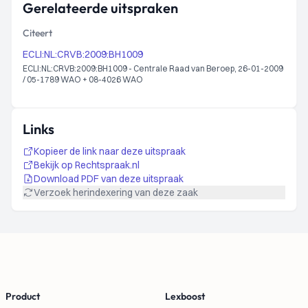
Gerelateerde uitspraken
Citeert
ECLI:NL:CRVB:2009:BH1009
ECLI:NL:CRVB:2009:BH1009 - Centrale Raad van Beroep, 26-01-2009
/ 05-1789 WAO + 08-4026 WAO
Links
Kopieer de link naar deze uitspraak
Bekijk op Rechtspraak.nl
Download PDF van deze uitspraak
Verzoek herindexering van deze zaak
Footer
Product
Lexboost