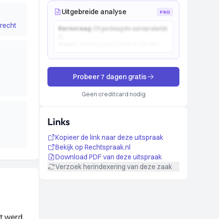
Uitgebreide analyse
PRO
recht
Kernvraag:
Of gedaagde aansprakelijk
is...
Kader:
Toetsing aan artikel 6:162 BW...
Probeer 7 dagen gratis
Geen creditcard nodig
Links
Kopieer de link naar deze uitspraak
Bekijk op Rechtspraak.nl
Download PDF van deze uitspraak
Verzoek herindexering van deze zaak
et werd