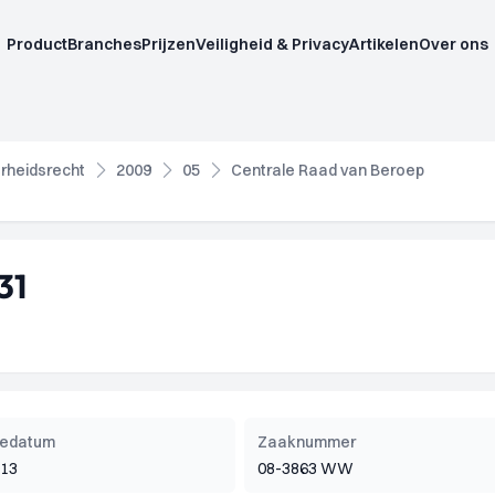
Product
Branches
Prijzen
Veiligheid & Privacy
Artikelen
Over ons
rheidsrecht
2009
05
Centrale Raad van Beroep
31
tiedatum
Zaaknummer
013
08-3863 WW