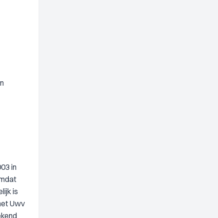
en
03 in
omdat
ijk is
 het Uwv
gekend