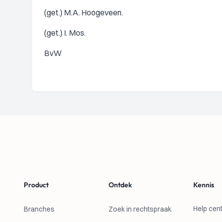
(get.) M.A. Hoogeveen.
(get.) I. Mos.
BvW
Footer
Product
Ontdek
Kennis
Help cen
Branches
Zoek in rechtspraak