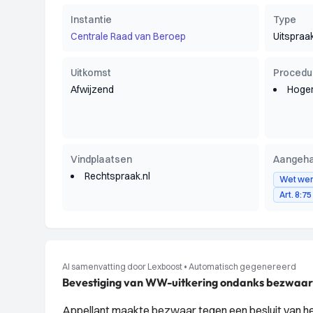
Instantie
Type
Centrale Raad van Beroep
Uitspraa
Uitkomst
Procedu
Afwijzend
Hoger
Vindplaatsen
Aangeha
Rechtspraak.nl
Wet wer
Art. 8:7
AI samenvatting door Lexboost
•
Automatisch gegenereerd
Bevestiging van WW-uitkering ondanks bezwaar
Appellant maakte bezwaar tegen een besluit van h