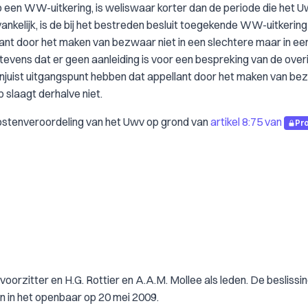
 een WW-uitkering, is weliswaar korter dan de periode die het 
nkelijk, is de bij het bestreden besluit toegekende WW-uitkering
lant door het maken van bezwaar niet in een slechtere maar in ee
 tevens dat er geen aanleiding is voor een bespreking van de over
njuist uitgangspunt hebben dat appellant door het maken van be
 slaagt derhalve niet.
kostenveroordeling van het Uwv op grond van
artikel 8:75 van
Pr
rzitter en H.G. Rottier en A.A.M. Mollee als leden. De beslissing 
en in het openbaar op 20 mei 2009.