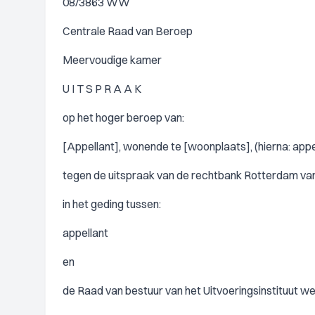
08/3863 WW
Centrale Raad van Beroep
Meervoudige kamer
U I T S P R A A K
op het hoger beroep van:
[Appellant], wonende te [woonplaats], (hierna: appel
tegen de uitspraak van de rechtbank Rotterdam van 1
in het geding tussen:
appellant
en
de Raad van bestuur van het Uitvoeringsinstituut w