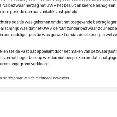
d. Na bezwaar herzag het UWV het besluit en keerde alsnog een
ortere periode dan aanvankelijk vastgesteld.
slechtere positie was gekomen omdat het toegekende bedrag lage
aarschijnlijk was dat het UWV de fout zonder bezwaar zou hebb
in een nadeliger positie was geraakt omdat de uitkering nu wel w
 en stelde vast dat appellant door het maken van bezwaar juist 
n van het hoger beroep werden niet besproken omdat zij uitging
aarom ongegrond verklaard.
 de uitspraak van de rechtbank bevestigd.