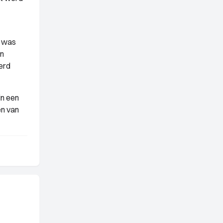
r was
en
erd
in een
en van