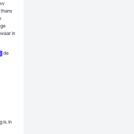
Uwv
 thans
n
ige
zwaar in
de
o
is, in