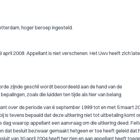
Rotterdam, hoger beroep ingesteld.
 april 2009. Appellant is niet verschenen. Het Uwv heeft zich lat
e orde zijnde geschil wordt beoordeeld aan de hand van de
lingen, zoals die luidden ten tijde als hier van belang.
ellant over de periode van 6 september 1999 tot en met 5 maart 20
 is tevens bepaald dat deze uitkering niet tot uitbetaling komt 
dag waarop appellant een aanvraag om die uitkering deed. Feitel
gen dat besluit bezwaar gemaakt hetgeen er toe heeft geleid dat
besluit van 30 april 2004 heeft herzien en aan appellant heeft toe