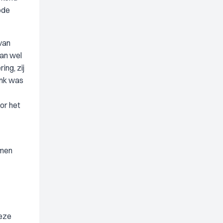
ode
 van
dan wel
ng, zij
ank was
or het
omen
Deze