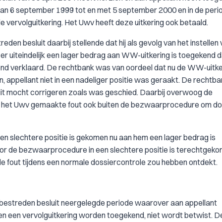
n 6 september 1999 tot en met 5 september 2000 en in de peri
vervolguitkering. Het Uwv heeft deze uitkering ook betaald.
eden besluit daarbij stellende dat hij als gevolg van het instellen
er uiteindelijk een lager bedrag aan WW-uitkering is toegekend 
nd verklaard. De rechtbank was van oordeel dat nu de WW-uitkeri
n, appellant niet in een nadeliger positie was geraakt. De rechtb
uit mocht corrigeren zoals was geschied. Daarbij overwoog de
r het Uwv gemaakte fout ook buiten de bezwaarprocedure om do
n een slechtere positie is gekomen nu aan hem een lager bedrag is
door de bezwaarprocedure in een slechtere positie is terechtgek
de fout tijdens een normale dossiercontrole zou hebben ontdekt.
het bestreden besluit neergelegde periode waarover aan appellant
n een vervolguitkering worden toegekend, niet wordt betwist. 