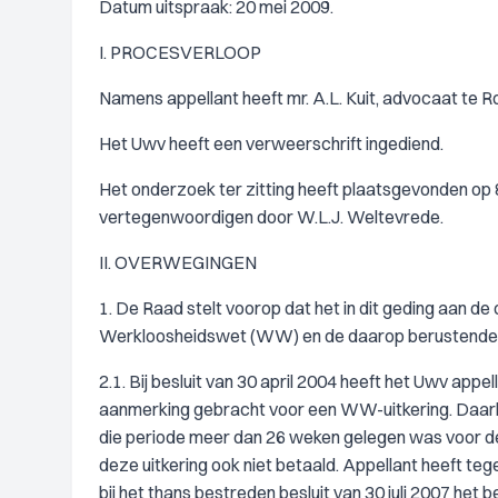
Datum uitspraak: 20 mei 2009.
I. PROCESVERLOOP
Namens appellant heeft mr. A.L. Kuit, advocaat te 
Het Uwv heeft een verweerschrift ingediend.
Het onderzoek ter zitting heeft plaatsgevonden op 8
vertegenwoordigen door W.L.J. Weltevrede.
II. OVERWEGINGEN
1. De Raad stelt voorop dat het in dit geding aan d
Werkloosheidswet (WW) en de daarop berustende bepa
2.1. Bij besluit van 30 april 2004 heeft het Uwv app
aanmerking gebracht voor een WW-uitkering. Daarbij
die periode meer dan 26 weken gelegen was voor de 
deze uitkering ook niet betaald. Appellant heeft te
bij het thans bestreden besluit van 30 juli 2007 het 