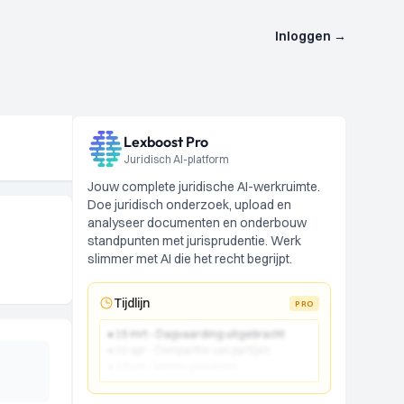
Inloggen
→
Lexboost Pro
Juridisch AI-platform
Jouw complete juridische AI-werkruimte.
Doe juridisch onderzoek, upload en
analyseer documenten en onderbouw
standpunten met jurisprudentie. Werk
slimmer met AI die het recht begrijpt.
Tijdlijn
PRO
● 15 mrt - Dagvaarding uitgebracht
● 22 apr - Comparitie van partijen
● 10 jun - Vonnis gewezen