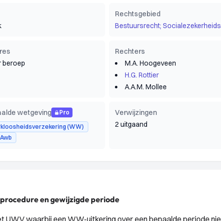
Rechtsgebied
k
Bestuursrecht; Socialezekerheids
res
Rechters
 beroep
M.A. Hoogeveen
H.G. Rottier
A.A.M. Mollee
alde wetgeving
Verwijzingen
Pro
2 uitgaand
kloosheidsverzekering (WW)
5 Awb
procedure en gewijzigde periode
et UWV waarbij een WW-uitkering over een bepaalde periode ni