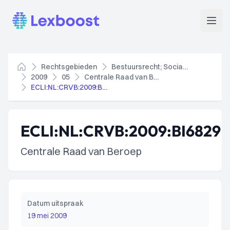
Lexboost
Open
Rechtsgebieden
Bestuursrecht; Socialezekerheidsrecht
Home
2009
05
Centrale Raad van Beroep
ECLI:NL:CRVB:2009:BI6829
ECLI:NL:CRVB:2009:BI6829
Centrale Raad van Beroep
Datum uitspraak
19 mei 2009