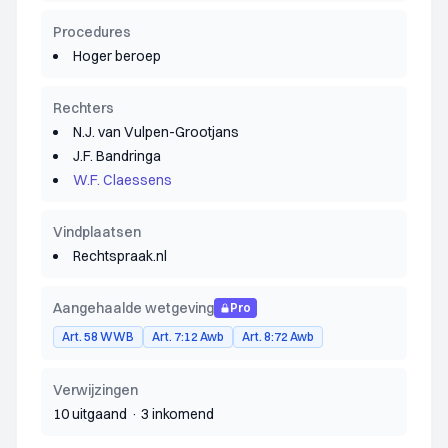
Procedures
Hoger beroep
Rechters
N.J. van Vulpen-Grootjans
J.F. Bandringa
W.F. Claessens
Vindplaatsen
Rechtspraak.nl
Aangehaalde wetgeving
Pro
Art. 58 WWB
Art. 7:12 Awb
Art. 8:72 Awb
Verwijzingen
10 uitgaand
·
3 inkomend