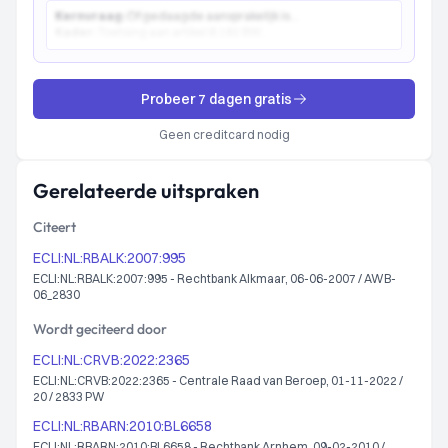
Kernvraag:
Of gedaagde aansprakelijk is...
Kader:
Toetsing aan artikel 6:162 BW...
Probeer 7 dagen gratis
Geen creditcard nodig
Gerelateerde uitspraken
Citeert
ECLI:NL:RBALK:2007:995
ECLI:NL:RBALK:2007:995 - Rechtbank Alkmaar, 06-06-2007 / AWB-
06_2830
Wordt geciteerd door
ECLI:NL:CRVB:2022:2365
ECLI:NL:CRVB:2022:2365 - Centrale Raad van Beroep, 01-11-2022 /
20 / 2833 PW
ECLI:NL:RBARN:2010:BL6658
ECLI:NL:RBARN:2010:BL6658 - Rechtbank Arnhem, 09-02-2010 /