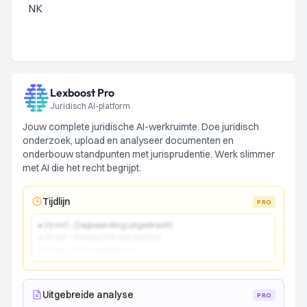
NK
Lexboost Pro
Juridisch AI-platform
Jouw complete juridische AI-werkruimte. Doe juridisch
onderzoek, upload en analyseer documenten en
onderbouw standpunten met jurisprudentie. Werk slimmer
met AI die het recht begrijpt.
Tijdlijn
PRO
● 15 mrt - Dagvaarding uitgebracht
● 22 apr - Comparitie van partijen
● 10 jun - Vonnis gewezen
Uitgebreide analyse
PRO