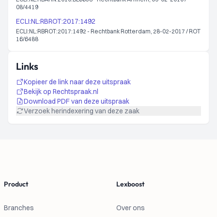
08/4419
ECLI:NL:RBROT:2017:1492
ECLI:NL:RBROT:2017:1492 - Rechtbank Rotterdam, 28-02-2017 / ROT
16/6488
Links
Kopieer de link naar deze uitspraak
Bekijk op Rechtspraak.nl
Download PDF van deze uitspraak
Verzoek herindexering van deze zaak
Footer
Product
Lexboost
Branches
Over ons