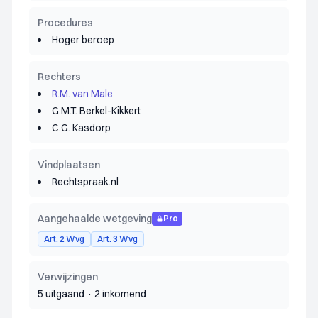
Procedures
Hoger beroep
Rechters
R.M. van Male
G.M.T. Berkel-Kikkert
C.G. Kasdorp
Vindplaatsen
Rechtspraak.nl
Aangehaalde wetgeving
Pro
Art. 2 Wvg
Art. 3 Wvg
Verwijzingen
5 uitgaand
·
2 inkomend