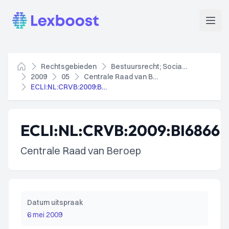
Lexboost
Open
Rechtsgebieden
Bestuursrecht; Socialezekerheidsrecht
Home
2009
05
Centrale Raad van Beroep
ECLI:NL:CRVB:2009:BI6866
ECLI:NL:CRVB:2009:BI6866
Centrale Raad van Beroep
Datum uitspraak
6 mei 2009