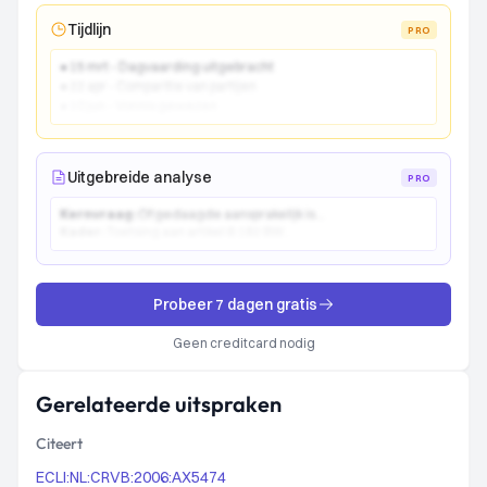
Tijdlijn
PRO
● 15 mrt - Dagvaarding uitgebracht
● 22 apr - Comparitie van partijen
● 10 jun - Vonnis gewezen
Uitgebreide analyse
PRO
Kernvraag:
Of gedaagde aansprakelijk is...
Kader:
Toetsing aan artikel 6:162 BW...
Probeer 7 dagen gratis
Geen creditcard nodig
Gerelateerde uitspraken
Citeert
ECLI:NL:CRVB:2006:AX5474