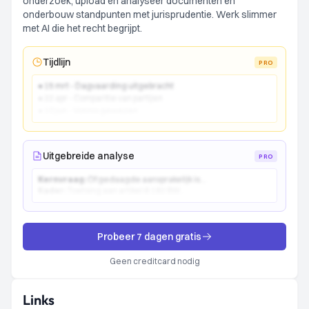
onderzoek, upload en analyseer documenten en
onderbouw standpunten met jurisprudentie. Werk slimmer
met AI die het recht begrijpt.
Tijdlijn
PRO
● 15 mrt - Dagvaarding uitgebracht
● 22 apr - Comparitie van partijen
● 10 jun - Vonnis gewezen
Uitgebreide analyse
PRO
Kernvraag:
Of gedaagde aansprakelijk is...
Kader:
Toetsing aan artikel 6:162 BW...
Probeer 7 dagen gratis
Geen creditcard nodig
Links