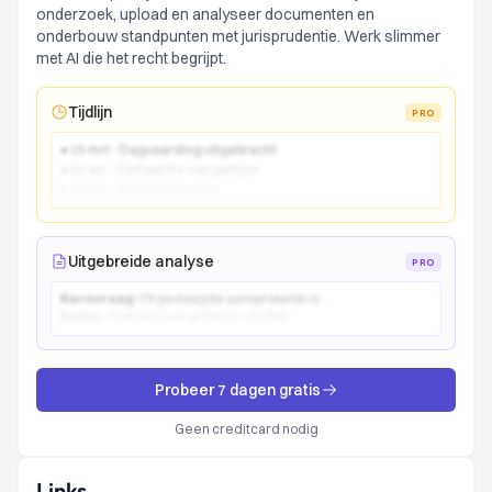
onderzoek, upload en analyseer documenten en
onderbouw standpunten met jurisprudentie. Werk slimmer
met AI die het recht begrijpt.
Tijdlijn
PRO
● 15 mrt - Dagvaarding uitgebracht
● 22 apr - Comparitie van partijen
● 10 jun - Vonnis gewezen
Uitgebreide analyse
PRO
Kernvraag:
Of gedaagde aansprakelijk is...
Kader:
Toetsing aan artikel 6:162 BW...
Probeer 7 dagen gratis
Geen creditcard nodig
Links