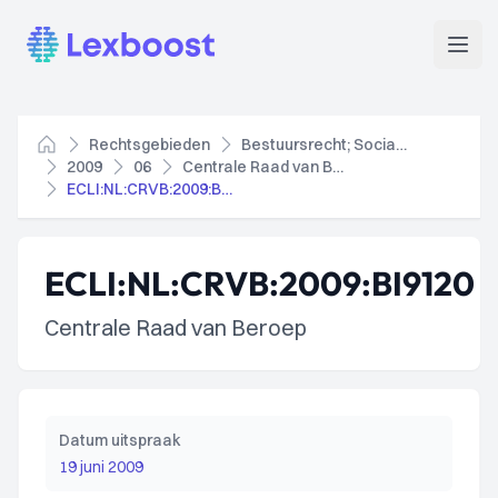
Lexboost
Open
Rechtsgebieden
Bestuursrecht; Socialezekerheidsrecht
Home
2009
06
Centrale Raad van Beroep
ECLI:NL:CRVB:2009:BI9120
ECLI:NL:CRVB:2009:BI9120
Centrale Raad van Beroep
Datum uitspraak
19 juni 2009