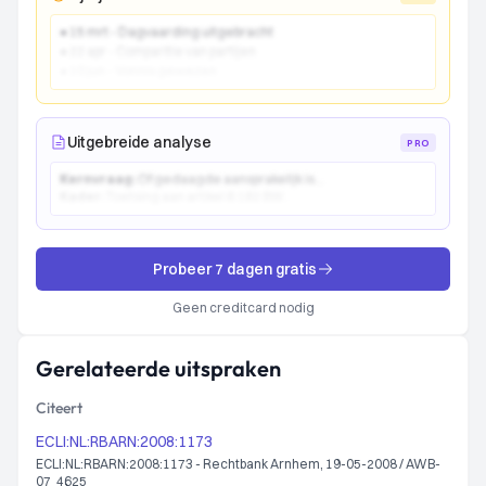
● 15 mrt - Dagvaarding uitgebracht
● 22 apr - Comparitie van partijen
● 10 jun - Vonnis gewezen
Uitgebreide analyse
PRO
Kernvraag:
Of gedaagde aansprakelijk is...
Kader:
Toetsing aan artikel 6:162 BW...
Probeer 7 dagen gratis
Geen creditcard nodig
Gerelateerde uitspraken
Citeert
ECLI:NL:RBARN:2008:1173
ECLI:NL:RBARN:2008:1173 - Rechtbank Arnhem, 19-05-2008 / AWB-
07_4625