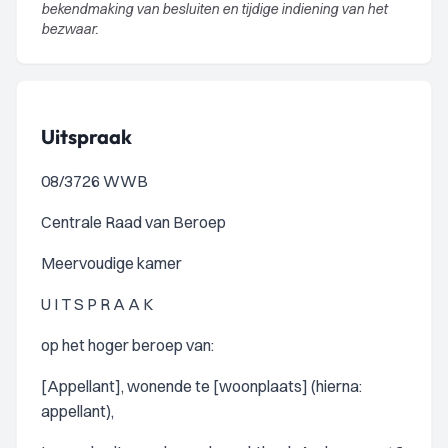
bekendmaking van besluiten en tijdige indiening van het
bezwaar.
Uitspraak
08/3726 WWB
Centrale Raad van Beroep
Meervoudige kamer
U I T S P R A A K
op het hoger beroep van:
[Appellant], wonende te [woonplaats] (hierna:
appellant),