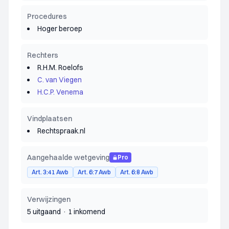
Procedures
Hoger beroep
Rechters
R.H.M. Roelofs
C. van Viegen
H.C.P. Venema
Vindplaatsen
Rechtspraak.nl
Aangehaalde wetgeving
Pro
Art. 3:41 Awb
Art. 6:7 Awb
Art. 6:8 Awb
Verwijzingen
5 uitgaand
·
1 inkomend