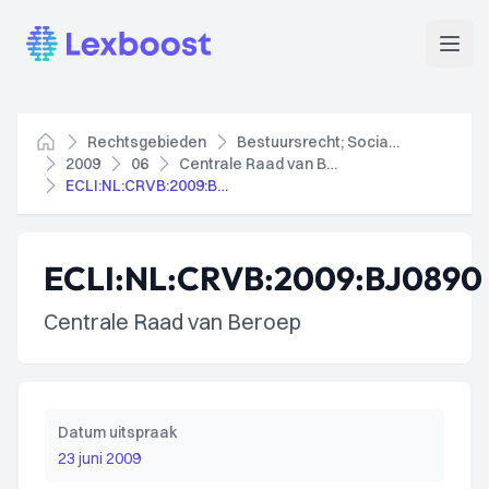
Lexboost
Open
Rechtsgebieden
Bestuursrecht; Socialezekerheidsrecht
Home
2009
06
Centrale Raad van Beroep
ECLI:NL:CRVB:2009:BJ0890
ECLI:NL:CRVB:2009:BJ0890
Centrale Raad van Beroep
Datum uitspraak
23 juni 2009