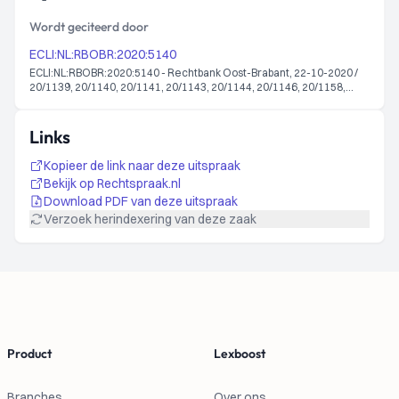
Wordt geciteerd door
ECLI:NL:RBOBR:2020:5140
ECLI:NL:RBOBR:2020:5140 - Rechtbank Oost-Brabant, 22-10-2020 /
20/1139, 20/1140, 20/1141, 20/1143, 20/1144, 20/1146, 20/1158,
20/1160, 20/1162, 20/1164, 20/1185, 20/1212, 20/1213, 20/1300,
20/1441
Links
Kopieer de link naar deze uitspraak
Bekijk op Rechtspraak.nl
Download PDF van deze uitspraak
Verzoek herindexering van deze zaak
Footer
Product
Lexboost
Branches
Over ons