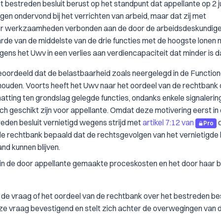
bestreden besluit berust op het standpunt dat appellante op 2 j
gen ondervond bij het verrichten van arbeid, maar dat zij met
oor werkzaamheden verbonden aan de door de arbeidsdeskundig
arde van de middelste van de drie functies met de hoogste lonen 
ns het Uwv in een verlies aan verdiencapaciteit dat minder is 
geoordeeld dat de belastbaarheid zoals neergelegd in de Function
houden. Voorts heeft het Uwv naar het oordeel van de rechtbank
ting ten grondslag gelegde functies, ondanks enkele signalering
och geschikt zijn voor appellante. Omdat deze motivering eerst in
eden besluit vernietigd wegens strijd met
artikel 7:12 van
Pro
e rechtbank bepaald dat de rechtsgevolgen van het vernietigde 
and kunnen blijven.
 in de door appellante gemaakte proceskosten en het door haar 
 de vraag of het oordeel van de rechtbank over het bestreden besl
e vraag bevestigend en stelt zich achter de overwegingen van 