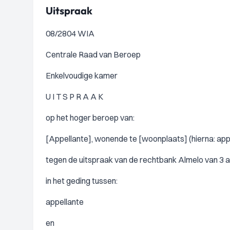
Uitspraak
08/2804 WIA
Centrale Raad van Beroep
Enkelvoudige kamer
U I T S P R A A K
op het hoger beroep van:
[Appellante], wonende te [woonplaats] (hierna: appe
tegen de uitspraak van de rechtbank Almelo van 3 ap
in het geding tussen:
appellante
en