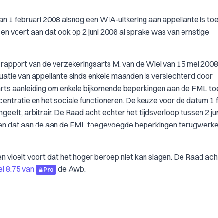
an 1 februari 2008 alsnog een WIA-uitkering aan appellante is to
 en voert aan dat ook op 2 juni 2006 al sprake was van ernstige
n rapport van de verzekeringsarts M. van de Wiel van 15 mei 2008
situatie van appellante sinds enkele maanden is verslechterd door
arts aanleiding om enkele bijkomende beperkingen aan de FML to
entratie en het sociale functioneren. De keuze voor de datum 1 
geeft, arbitrair. De Raad acht echter het tijdsverloop tussen 2 ju
deren dat aan de aan de FML toegevoegde beperkingen terugwerk
gen vloeit voort dat het hoger beroep niet kan slagen. De Raad ac
el 8:75 van
de Awb.
Pro