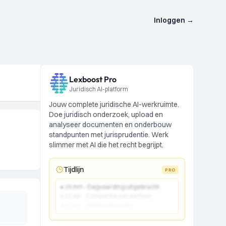
Inloggen
→
Lexboost Pro
Juridisch AI-platform
Jouw complete juridische AI-werkruimte.
Doe juridisch onderzoek, upload en
analyseer documenten en onderbouw
standpunten met jurisprudentie. Werk
slimmer met AI die het recht begrijpt.
Tijdlijn
PRO
● 15 mrt - Dagvaarding uitgebracht
● 22 apr - Comparitie van partijen
● 10 jun - Vonnis gewezen