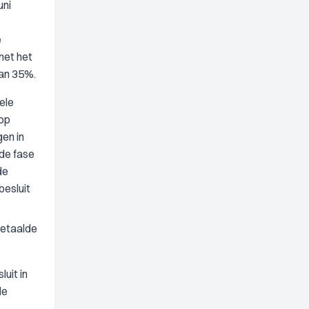
uni
e
met het
dan 35%.
ele
 op
en in
 de fase
de
besluit
betaalde
uit in
de