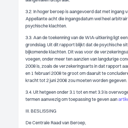
3.2. In hoger beroep is aangevoerd dat met ingang v
Appellante acht die ingangsdatum wel heel arbitrair
psychische klachten.
3.3. Aan de toekenning van de WIA-uitkering ligt ee
grondslag. Uit dit rapport blijkt dat de psychische 
bijkomende klachten. Dit was voor de verzekerings
voegen, onder meer ten aanzien van langdurige conc
2008 is, zoals de verzekeringsarts in dat rapport aan
en 1 februari 2008 te groot om daaruit te conclu
kracht tot 2 juni 2006 zou moeten worden gegeven.
3.4. Uit hetgeen onder 3.1 tot en met 3.3 is overwo
termen aanwezig om toepassing te geven aan
artik
III. BESLISSING
De Centrale Raad van Beroep,