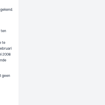
egekend.
 ten
e te
februari
ni 2006
ende
ht geen