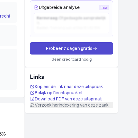
Uitgebreide analyse
PRO
recht
Kernvraag:
Of gedaagde aansprakelijk
is...
Kader:
Toetsing aan artikel 6:162 BW...
Probeer 7 dagen gratis
Geen creditcard nodig
Links
Kopieer de link naar deze uitspraak
Bekijk op Rechtspraak.nl
Download PDF van deze uitspraak
Verzoek herindexering van deze zaak
35%