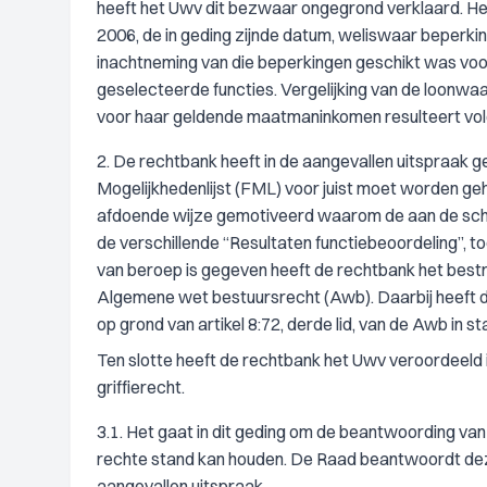
heeft het Uwv dit bezwaar ongegrond verklaard. Het 
2006, de in geding zijnde datum, weliswaar beperkin
inachtneming van die beperkingen geschikt was v
geselecteerde functies. Vergelijking van de loonwa
voor haar geldende maatmaninkomen resulteert volge
2. De rechtbank heeft in de aangevallen uitspraak 
Mogelijkhedenlijst (FML) voor juist moet worden ge
afdoende wijze gemotiveerd waarom de aan de schat
de verschillende “Resultaten functiebeoordeling”, t
van beroep is gegeven heeft de rechtbank het bestr
Algemene wet bestuursrecht (Awb). Daarbij heeft d
op grond van artikel 8:72, derde lid, van de Awb in st
Ten slotte heeft de rechtbank het Uwv veroordeeld
griffierecht.
3.1. Het gaat in dit geding om de beantwoording van
rechte stand kan houden. De Raad beantwoordt dez
aangevallen uitspraak.