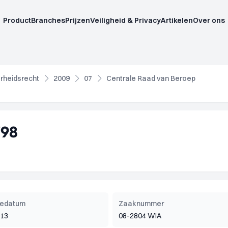
Product
Branches
Prijzen
Veiligheid & Privacy
Artikelen
Over ons
rheidsrecht
2009
07
Centrale Raad van Beroep
798
tiedatum
Zaaknummer
013
08-2804 WIA