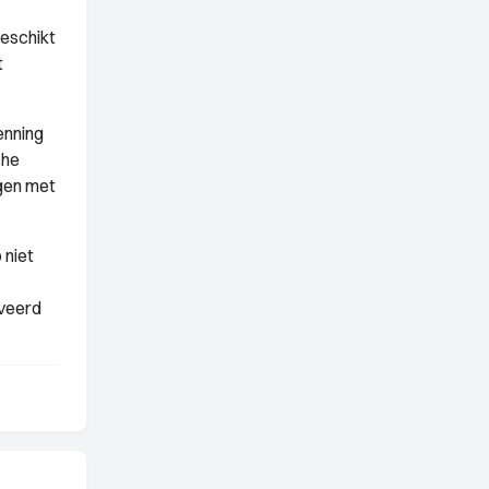
eschikt
t
enning
che
ngen met
 niet
iveerd