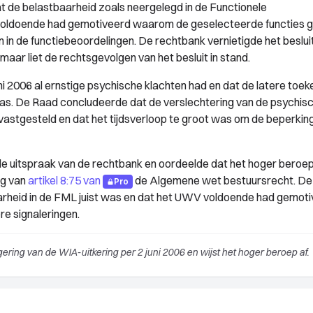
 de belastbaarheid zoals neergelegd in de Functionele
V voldoende had gemotiveerd waarom de geselecteerde functies g
 in de functiebeoordelingen. De rechtbank vernietigde het beslui
ar liet de rechtsgevolgen van het besluit in stand.
uni 2006 al ernstige psychische klachten had en dat de latere toek
 was. De Raad concludeerde dat de verslechtering van de psychis
vastgesteld en dat het tijdsverloop te groot was om de beperki
 uitspraak van de rechtbank en oordeelde dat het hoger beroep
ng van
artikel 8:75 van
de Algemene wet bestuursrecht. De
Pro
arheid in de FML juist was en dat het UWV voldoende had gemot
e signaleringen.
ing van de WIA-uitkering per 2 juni 2006 en wijst het hoger beroep af.