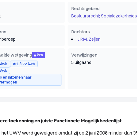
Rechtsgebied
k
Bestuursrecht; Socialezekerheids
res
Rechters
 beroep
J.P.M. Zeijen
alde wetgeving
Verwijzingen
Pro
5 uitgaand
2 Awb
Art. 8:72 Awb
5 Awb
k en inkomen naar
svermogen
re toekenning en juiste Functionele Mogelijkhedenlijst
r het UWV werd geweigerd omdat zij op 2 juni 2006 minder dan 