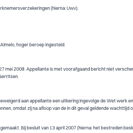
erknemersverzekeringen (hierna: Uwv).
 Almelo, hoger beroep ingesteld.
27 mei 2009. Appellante is met voorafgaand bericht niet versche
erritsen.
 geweigerd aan appellante een uitkering ingevolge de Wet werk e
n, omdat zij na afloop van de in dit geval geldende wachttijd op
emaakt. Bij besluit van 13 april 2007 (hierna: het bestreden beslu