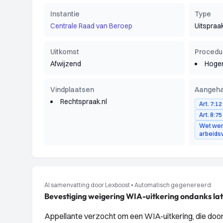
Instantie
Type
Centrale Raad van Beroep
Uitspraa
Uitkomst
Procedu
Afwijzend
Hoger
Vindplaatsen
Aangeha
Rechtspraak.nl
Art. 7:1
Art. 8:7
Wet wer
arbeid
AI samenvatting door Lexboost
•
Automatisch gegenereerd
Bevestiging weigering WIA-uitkering ondanks late
Appellante verzocht om een WIA-uitkering, die doo