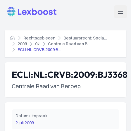
Lexboost
Open
Rechtsgebieden
Bestuursrecht; Socialezekerheidsrecht
Home
2009
07
Centrale Raad van Beroep
ECLI:NL:CRVB:2009:BJ3368
ECLI:NL:CRVB:2009:BJ3368
Centrale Raad van Beroep
Datum uitspraak
2 juli 2009