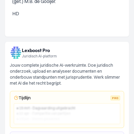
(get.) M.B. de Gooijer.
HD
Lexboost Pro
Juridisch AI-platform
Jouw complete juridische AI-werkruimte. Doe juridisch
onderzoek, upload en analyseer documenten en
onderbouw standpunten met jurisprudentie. Werk slimmer
met AI die het recht begrijpt.
Tijdlijn
PRO
● 15 mrt - Dagvaarding uitgebracht
● 22 apr - Comparitie van partijen
● 10 jun - Vonnis gewezen