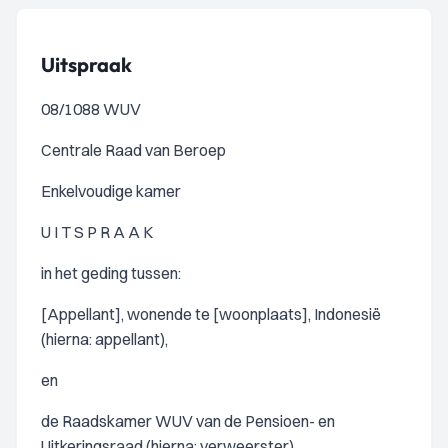
Uitspraak
08/1088 WUV
Centrale Raad van Beroep
Enkelvoudige kamer
U I T S P R A A K
in het geding tussen:
[Appellant], wonende te [woonplaats], Indonesië
(hierna: appellant),
en
de Raadskamer WUV van de Pensioen- en
Uitkeringsraad (hierna: verweerster)