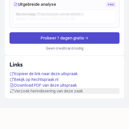
Uitgebreide analyse
PRO
Kernvraag:
Of gedaagde aansprakelijk is...
Kader:
Toetsing aan artikel 6:162 BW...
Probeer 7 dagen gratis
Geen creditcard nodig
Links
Kopieer de link naar deze uitspraak
Bekijk op Rechtspraak.nl
Download PDF van deze uitspraak
Verzoek herindexering van deze zaak
Footer