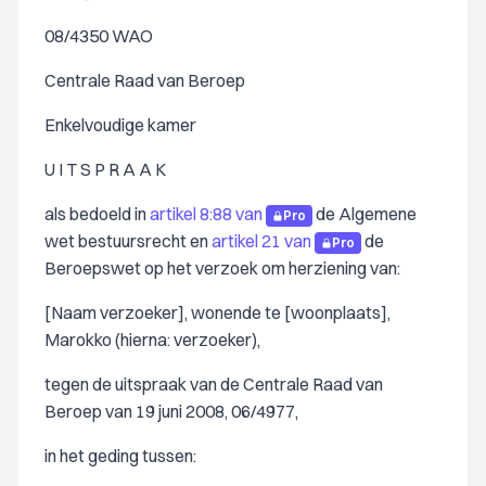
08/4350 WAO
Centrale Raad van Beroep
Enkelvoudige kamer
U I T S P R A A K
als bedoeld in
artikel 8:88 van
de Algemene
Pro
wet bestuursrecht en
artikel 21 van
de
Pro
Beroepswet op het verzoek om herziening van:
[Naam verzoeker], wonende te [woonplaats],
Marokko (hierna: verzoeker),
tegen de uitspraak van de Centrale Raad van
Beroep van 19 juni 2008, 06/4977,
in het geding tussen: