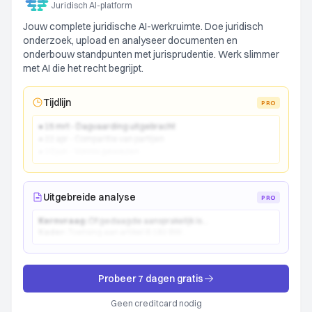
Juridisch AI-platform
Jouw complete juridische AI-werkruimte. Doe juridisch
onderzoek, upload en analyseer documenten en
onderbouw standpunten met jurisprudentie. Werk slimmer
met AI die het recht begrijpt.
Tijdlijn
PRO
● 15 mrt - Dagvaarding uitgebracht
● 22 apr - Comparitie van partijen
● 10 jun - Vonnis gewezen
Uitgebreide analyse
PRO
Kernvraag:
Of gedaagde aansprakelijk is...
Kader:
Toetsing aan artikel 6:162 BW...
Probeer 7 dagen gratis
Geen creditcard nodig