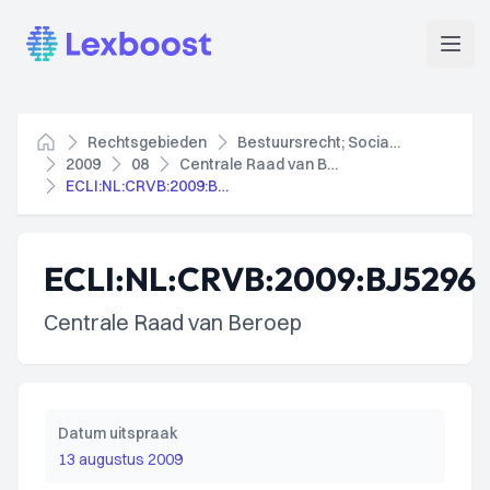
Lexboost
Open
Rechtsgebieden
Bestuursrecht; Socialezekerheidsrecht
Home
2009
08
Centrale Raad van Beroep
ECLI:NL:CRVB:2009:BJ5296
ECLI:NL:CRVB:2009:BJ5296
Centrale Raad van Beroep
Datum uitspraak
13 augustus 2009