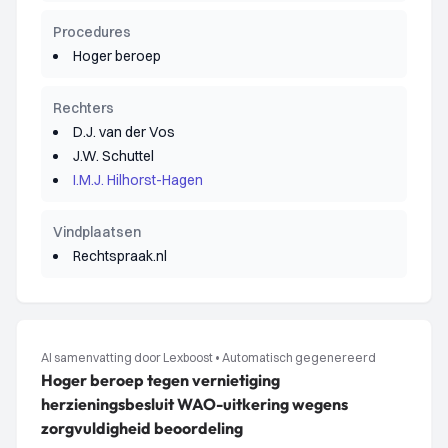
Procedures
Hoger beroep
Rechters
D.J. van der Vos
J.W. Schuttel
I.M.J. Hilhorst-Hagen
Vindplaatsen
Rechtspraak.nl
AI samenvatting door Lexboost
•
Automatisch gegenereerd
Hoger beroep tegen vernietiging
herzieningsbesluit WAO-uitkering wegens
zorgvuldigheid beoordeling