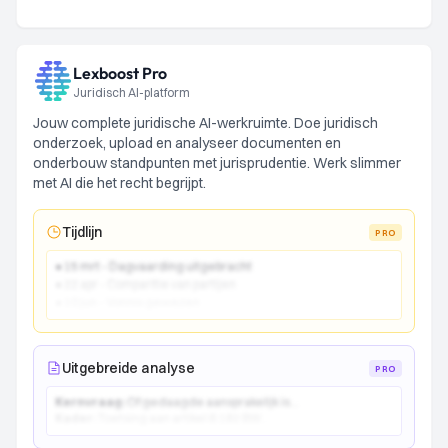
Lexboost Pro
Juridisch AI-platform
Jouw complete juridische AI-werkruimte. Doe juridisch
onderzoek, upload en analyseer documenten en
onderbouw standpunten met jurisprudentie. Werk slimmer
met AI die het recht begrijpt.
Tijdlijn
PRO
● 15 mrt - Dagvaarding uitgebracht
● 22 apr - Comparitie van partijen
● 10 jun - Vonnis gewezen
Uitgebreide analyse
PRO
Kernvraag:
Of gedaagde aansprakelijk is...
Kader:
Toetsing aan artikel 6:162 BW...