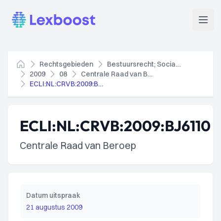
Lexboost
Open
Rechtsgebieden
Bestuursrecht; Socialezekerheidsrecht
Home
2009
08
Centrale Raad van Beroep
ECLI:NL:CRVB:2009:BJ6110
ECLI:NL:CRVB:2009:BJ6110
Centrale Raad van Beroep
Datum uitspraak
21 augustus 2009