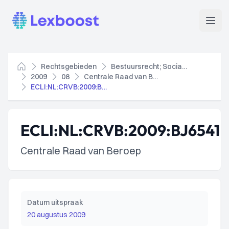
Lexboost
Open
Rechtsgebieden
Bestuursrecht; Socialezekerheidsrecht
Home
2009
08
Centrale Raad van Beroep
ECLI:NL:CRVB:2009:BJ6541
ECLI:NL:CRVB:2009:BJ6541
Centrale Raad van Beroep
Datum uitspraak
20 augustus 2009