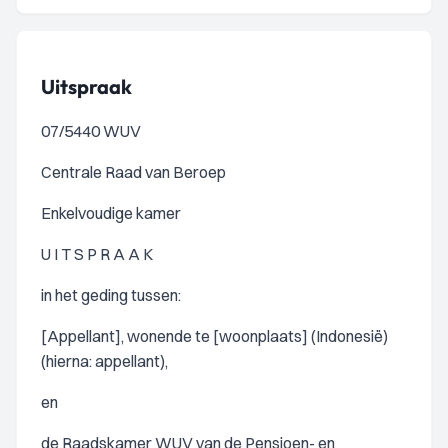
Uitspraak
07/5440 WUV
Centrale Raad van Beroep
Enkelvoudige kamer
U I T S P R A A K
in het geding tussen:
[Appellant], wonende te [woonplaats] (Indonesië)
(hierna: appellant),
en
de Raadskamer WUV van de Pensioen- en