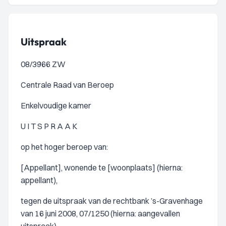
Uitspraak
08/3966 ZW
Centrale Raad van Beroep
Enkelvoudige kamer
U I T S P R A A K
op het hoger beroep van:
[Appellant], wonende te [woonplaats] (hierna:
appellant),
tegen de uitspraak van de rechtbank ’s-Gravenhage
van 16 juni 2008, 07/1250 (hierna: aangevallen