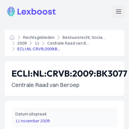
Lexboost
Open
Rechtsgebieden
Bestuursrecht; Socialezekerheidsrecht
Home
2009
11
Centrale Raad van Beroep
ECLI:NL:CRVB:2009:BK3077
ECLI:NL:CRVB:2009:BK3077
Centrale Raad van Beroep
Datum uitspraak
11 november 2009