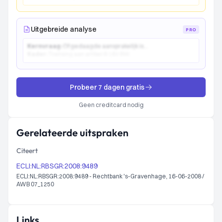
Uitgebreide analyse
PRO
Kernvraag:
Of gedaagde aansprakelijk is...
Kader:
Toetsing aan artikel 6:162 BW...
Probeer 7 dagen gratis
Geen creditcard nodig
Gerelateerde uitspraken
Citeert
ECLI:NL:RBSGR:2008:9489
ECLI:NL:RBSGR:2008:9489 - Rechtbank 's-Gravenhage, 16-06-2008 /
AWB 07_1250
Links