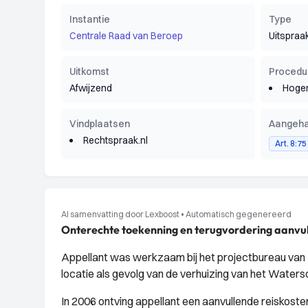
Instantie
Type
Centrale Raad van Beroep
Uitspraa
Uitkomst
Procedu
Afwijzend
Hoger
Vindplaatsen
Aangeha
Rechtspraak.nl
Art. 8:7
AI samenvatting door Lexboost
•
Automatisch gegenereerd
Onterechte toekenning en terugvordering aanv
Appellant was werkzaam bij het projectbureau van
locatie als gevolg van de verhuizing van het Water
In 2006 ontving appellant een aanvullende reiskoste