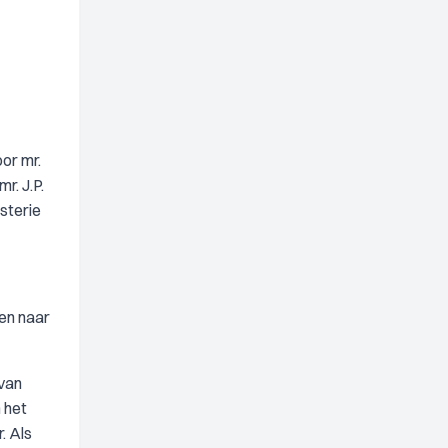
or mr.
r. J.P.
sterie
zen naar
 van
 het
. Als