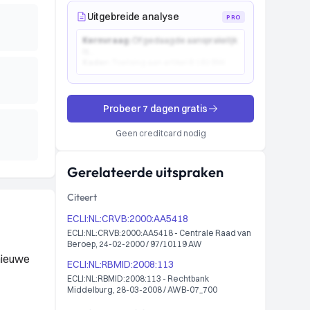
Uitgebreide analyse
PRO
Kernvraag:
Of gedaagde aansprakelijk
is...
Kader:
Toetsing aan artikel 6:162 BW...
Probeer 7 dagen gratis
Geen creditcard nodig
Gerelateerde uitspraken
Citeert
ECLI:NL:CRVB:2000:AA5418
ECLI:NL:CRVB:2000:AA5418 - Centrale Raad van
Beroep, 24-02-2000 / 97/10119 AW
nieuwe
ECLI:NL:RBMID:2008:113
ECLI:NL:RBMID:2008:113 - Rechtbank
Middelburg, 28-03-2008 / AWB-07_700