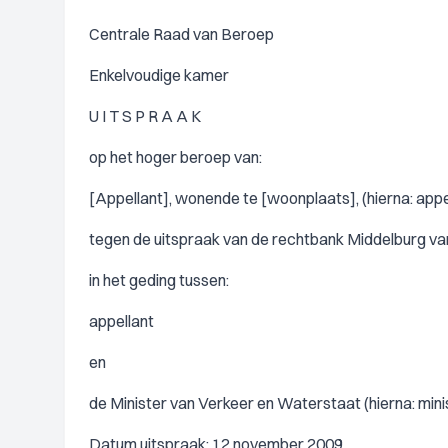
Centrale Raad van Beroep
Enkelvoudige kamer
U I T S P R A A K
op het hoger beroep van:
[Appellant], wonende te [woonplaats], (hierna: appel
tegen de uitspraak van de rechtbank Middelburg van
in het geding tussen:
appellant
en
de Minister van Verkeer en Waterstaat (hierna: mini
Datum uitspraak: 12 november 2009