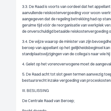
3.3. De Raad is voorts van oordeel dat het appellant r
aanvullende reiskostenvergoeding voor woon-werkver
aangegeven dat de regeling betrekking had op stand
geruime tijd vóór de reorganisatie van werkplek ver
de onverschuldigd betaalde reiskostenvergoeding o
3.4. De wijze waarop de minister van zijn bevoegdhe
beroep van appellant op het gelijkheidsbeginsel kan 
standplaatswijzigingen van de collega’s naar wie hij
4. Gelet op het vorenoverwogene moet de aangeval
5. De Raad acht tot slot geen termen aanwezig toe
bestuursrecht inzake vergoeding van proceskosten
III. BESLISSING
De Centrale Raad van Beroep;
Recht doende: