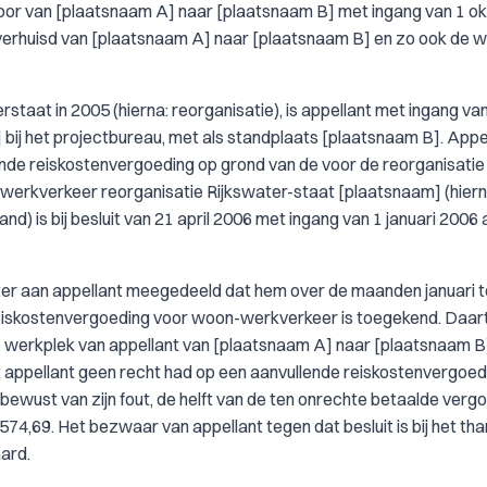
oor van [plaatsnaam A] naar [plaatsnaam B] met ingang van 1 o
verhuisd van [plaatsnaam A] naar [plaatsnaam B] en zo ook de 
rstaat in 2005 (hierna: reorganisatie), is appellant met ingang va
] bij het projectbureau, met als standplaats [plaatsnaam B]. Appe
ende reiskostenvergoeding op grond van de voor de reorganisatie
erkverkeer reorganisatie Rijkswater-staat [plaatsnaam] (hiern
nd) is bij besluit van 21 april 2006 met ingang van 1 januari 2006
ister aan appellant meegedeeld dat hem over de maanden januari t
eiskostenvergoeding voor woon-werkverkeer is toegekend. Daar
e werkplek van appellant van [plaatsnaam A] naar [plaatsnaam B
t appellant geen recht had op een aanvullende reiskostenvergoed
h bewust van zijn fout, de helft van de ten onrechte betaalde verg
4,69. Het bezwaar van appellant tegen dat besluit is bij het tha
ard.