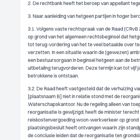
2. De rechtbank heeft het beroep van appellant teg
3. Naar aanleiding van hetgeen partijen in hoger 
3.1. Volgens vaste rechtspraak van de Raad (CRvB 
op grond van het algemeen rechtsbeginsel dat het
tot terug-vordering van het te veel betaalde over 
verzetten. In een situatie waarin de (gewezen) ambte
een bestuursorgaan in beginsel hetgeen aan de bet
uitbetaling terugvorderen. Deze termijn kan tot vij
betrokkene is ontstaan.
3.2. De Raad heeft vastgesteld dat de verhuizing v
[plaatsnaam B] niet in relatie stond met de reorgan
Waterschapskantoor. Nu de regeling alleen van toe
reorganisatie is gewijzigd, heeft de minister terec
reiskostenvergoeding woon-werkverkeer op grond van
plaatsingsbesluit heeft ontvangen waarin zijn standp
de conclusie leiden dat de reorganisatie ten grondsl