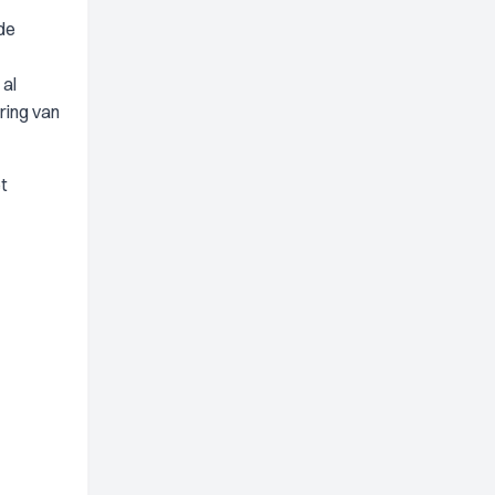
 de
 al
ring van
t