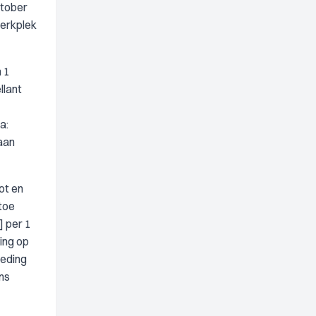
ktober
werkplek
n 1
llant
a:
 aan
ot en
toe
] per 1
ing op
oeding
ns