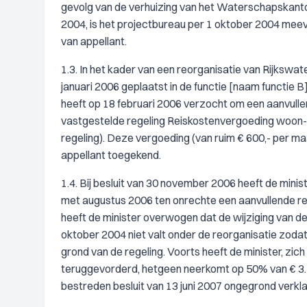
gevolg van de verhuizing van het Waterschapskant
2004, is het projectbureau per 1 oktober 2004 mee
van appellant.
1.3. In het kader van een reorganisatie van Rijkswate
januari 2006 geplaatst in de functie [naam functie B
heeft op 18 februari 2006 verzocht om een aanvull
vastgestelde regeling Reiskostenvergoeding woon-w
regeling). Deze vergoeding (van ruim € 600,- per maa
appellant toegekend.
1.4. Bij besluit van 30 november 2006 heeft de min
met augustus 2006 ten onrechte een aanvullende r
heeft de minister overwogen dat de wijziging van d
oktober 2004 niet valt onder de reorganisatie zoda
grond van de regeling. Voorts heeft de minister, zic
teruggevorderd, hetgeen neerkomt op 50% van € 3.57
bestreden besluit van 13 juni 2007 ongegrond verkla