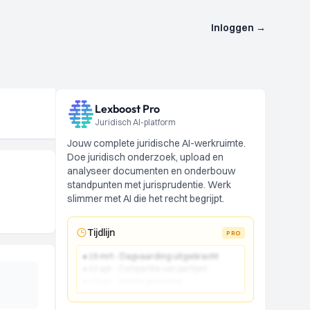
Inloggen
→
Lexboost Pro
Juridisch AI-platform
Jouw complete juridische AI-werkruimte.
Doe juridisch onderzoek, upload en
analyseer documenten en onderbouw
standpunten met jurisprudentie. Werk
slimmer met AI die het recht begrijpt.
Tijdlijn
PRO
● 15 mrt - Dagvaarding uitgebracht
● 22 apr - Comparitie van partijen
● 10 jun - Vonnis gewezen