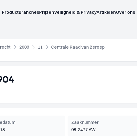
Product
Branches
Prijzen
Veiligheid & Privacy
Artikelen
Over ons
recht
2009
11
Centrale Raad van Beroep
904
tiedatum
Zaaknummer
013
08-2477 AW