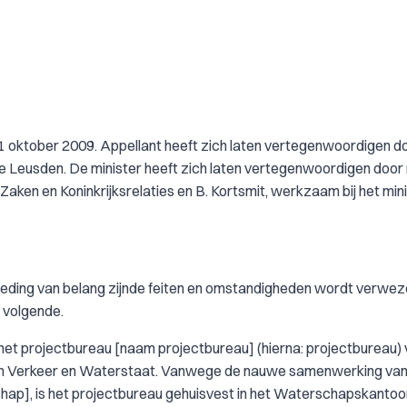
1 oktober 2009. Appellant heeft zich laten vertegenwoordigen do
 Leusden. De minister heeft zich laten vertegenwoordigen door m
Zaken en Koninkrijksrelaties en B. Kortsmit, werkzaam bij het mini
 geding van belang zijnde feiten en omstandigheden wordt verwe
 volgende.
 het projectbureau [naam projectbureau] (hierna: projectbureau)
van Verkeer en Waterstaat. Vanwege de nauwe samenwerking van
p], is het projectbureau gehuisvest in het Waterschapskantoor