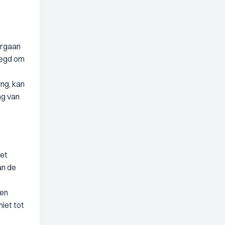
orgaan
oegd om
ing, kan
ag van
het
an de
een
iet tot