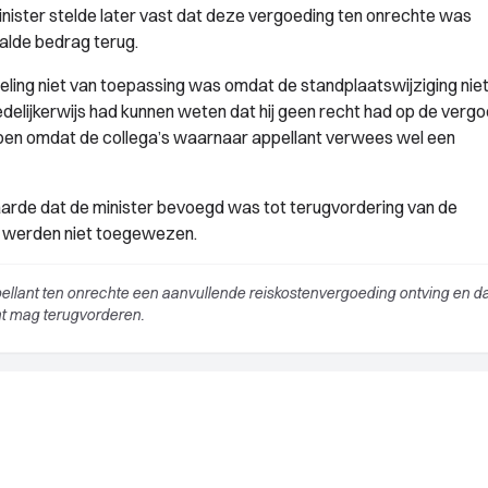
inister stelde later vast dat deze vergoeding ten onrechte was
aalde bedrag terug.
ling niet van toepassing was omdat de standplaatswijziging niet
edelijkerwijs had kunnen weten dat hij geen recht had op de vergo
rpen omdat de collega’s waarnaar appellant verwees wel een
aarde dat de minister bevoegd was tot terugvordering van de
n werden niet toegewezen.
ellant ten onrechte een aanvullende reiskostenvergoeding ontving en da
ht mag terugvorderen.