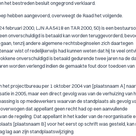
en het bestreden besluit ongegrond verklaard.
beroep hebben aangevoerd, overweegt de Raad het volgende.
24 februari 2000, LJN AA5418 en TAR 2000, 50) is een bestuurs
geen onverschuldigd is betaald kan worden teruggevorderd, bev
te gaan, tenzij andere algemene rechtsbeginselen zich daartegen
naar wist of redelijkerwijs had kunnen weten dat hij te veel ontv
rokkene onverschuldigd is betaald gedurende twee jaren na de d
f jaren worden verlengd indien de gemaakte fout door toedoen van
an het projectbureau per 1 oktober 2004 van [plaatsnaam A] naar
isatie in 2005, maar een direct gevolg was van de verhuizing van 
passing is op medewerkers waarvan de standplaats als gevolg v
ht overwogen dat appellant geen recht had op een aanvullende
 de regeling. Dat appellant in het kader van de reorganisatie 
laats [plaatsnaam B] voor het eerst op schrift was gesteld, kan n
ag lag aan zijn standplaatswijziging.