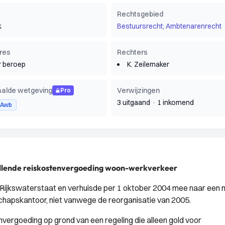
Rechtsgebied
k
Bestuursrecht; Ambtenarenrecht
res
Rechters
 beroep
K. Zeilemaker
alde wetgeving
Verwijzingen
Pro
3 uitgaand
·
1 inkomend
5 Awb
ullende reiskostenvergoeding woon-werkverkeer
 Rijkswaterstaat en verhuisde per 1 oktober 2004 mee naar een 
schapskantoor, niet vanwege de reorganisatie van 2005.
nvergoeding op grond van een regeling die alleen gold voor