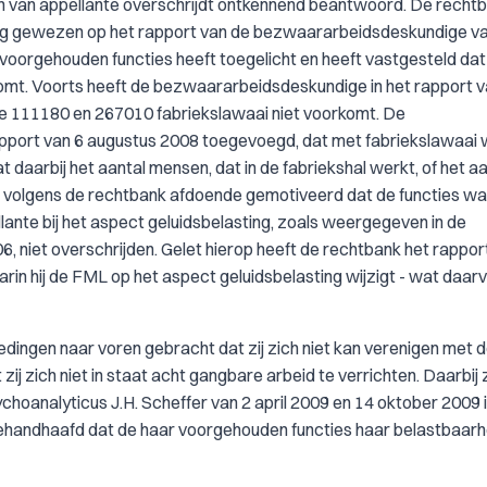
n van appellante overschrijdt ontkennend beantwoord. De recht
ting gewezen op het rapport van de bezwaararbeidsdeskundige v
voorgehouden functies heeft toegelicht en heeft vastgesteld dat
rkomt. Voorts heeft de bezwaararbeidsdeskundige in het rapport 
ode 111180 en 267010 fabriekslawaai niet voorkomt. De
pport van 6 augustus 2008 toegevoegd, dat met fabriekslawaai 
daarbij het aantal mensen, dat in de fabriekshal werkt, of het aa
s volgens de rechtbank afdoende gemotiveerd dat de functies w
ante bij het aspect geluidsbelasting, zoals weergegeven in de
6, niet overschrijden. Gelet hierop heeft de rechtbank het rappor
n hij de FML op het aspect geluidsbelasting wijzigt - wat daar
gedingen naar voren gebracht dat zij zich niet kan verenigen met 
 zich niet in staat acht gangbare arbeid te verrichten. Daarbij z
oanalyticus J.H. Scheffer van 2 april 2009 en 14 oktober 2009 i
gehandhaafd dat de haar voorgehouden functies haar belastbaarhe