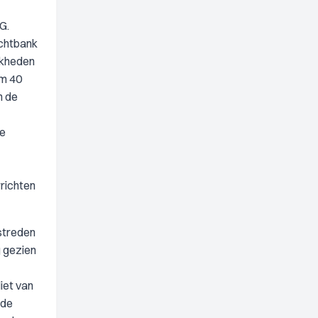
G.
echtbank
jkheden
om 40
n de
de
rrichten
estreden
g gezien
iet van
 de