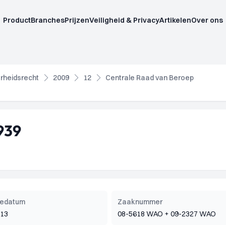
Product
Branches
Prijzen
Veiligheid & Privacy
Artikelen
Over ons
rheidsrecht
2009
12
Centrale Raad van Beroep
939
tiedatum
Zaaknummer
013
08-5618 WAO + 09-2327 WAO