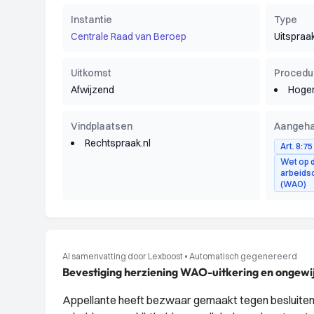
Instantie
Type
Centrale Raad van Beroep
Uitspraa
Uitkomst
Procedu
Afwijzend
Hoger
Vindplaatsen
Aangeha
Rechtspraak.nl
Art. 8:7
Wet op 
arbeids
(WAO)
AI samenvatting door Lexboost
•
Automatisch gegenereerd
Bevestiging herziening WAO-uitkering en ongew
Appellante heeft bezwaar gemaakt tegen besluiten