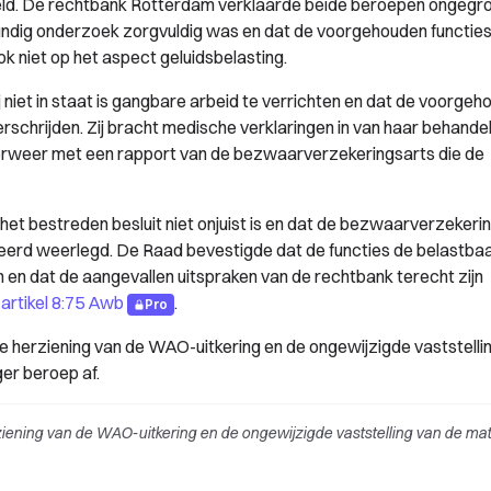
ld. De rechtbank Rotterdam verklaarde beide beroepen ongegro
undig onderzoek zorgvuldig was en dat de voorgehouden functie
k niet op het aspect geluidsbelasting.
 niet in staat is gangbare arbeid te verrichten en dat de voorge
erschrijden. Zij bracht medische verklaringen in van haar behande
erweer met een rapport van de bezwaarverzekeringsarts die de
t bestreden besluit niet onjuist is en dat de bezwaarverzekeri
eerd weerlegd. De Raad bevestigde dat de functies de belastba
en en dat de aangevallen uitspraken van de rechtbank terecht zijn
n
artikel 8:75 Awb
.
Pro
herziening van de WAO-uitkering en de ongewijzigde vaststelli
er beroep af.
iening van de WAO-uitkering en de ongewijzigde vaststelling van de ma