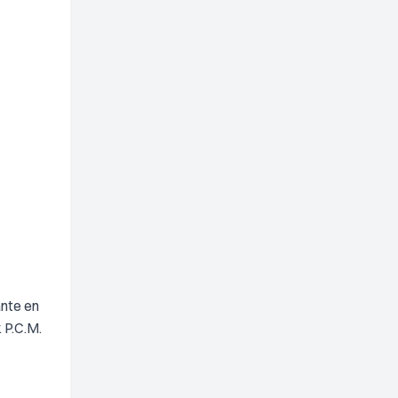
ante en
 P.C.M.