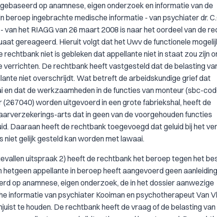
gebaseerd op anamnese, eigen onderzoek en informatie van de
n beroep ingebrachte medische informatie - van psychiater dr. C.
 - van het RIAGG van 26 maart 2008 is naar het oordeel van de r
t gereageerd. Hieruit volgt dat het Uwv de functionele mogeli
 rechtbank niet is gebleken dat appellante niet in staat zou zijn 
verrichten. De rechtbank heeft vastgesteld dat de belasting va
nte niet overschrijdt. Wat betreft de arbeidskundige grief dat
aai en dat de werkzaamheden in de functies van monteur (sbc-co
(267040) worden uitgevoerd in een grote fabriekshal, heeft de
arverzekerings-arts dat in geen van de voorgehouden functies
id. Daaraan heeft de rechtbank toegevoegd dat geluid bij het ve
niet gelijk gesteld kan worden met lawaai.
ngevallen uitspraak 2) heeft de rechtbank het beroep tegen het b
in hetgeen appellante in beroep heeft aangevoerd geen aanleidin
erd op anamnese, eigen onderzoek, de in het dossier aanwezige
he informatie van psychiater Kooiman en psychotherapeut Van Vl
juist te houden. De rechtbank heeft de vraag of de belasting van