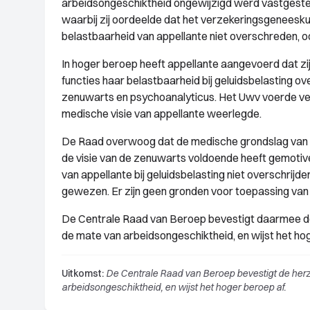
arbeidsongeschiktheid ongewijzigd werd vastgeste
waarbij zij oordeelde dat het verzekeringsgeneesk
belastbaarheid van appellante niet overschreden, oo
In hoger beroep heeft appellante aangevoerd dat zij
functies haar belastbaarheid bij geluidsbelasting ov
zenuwarts en psychoanalyticus. Het Uwv voerde v
medische visie van appellante weerlegde.
De Raad overwoog dat de medische grondslag van he
de visie van de zenuwarts voldoende heeft gemotiv
van appellante bij geluidsbelasting niet overschrijd
gewezen. Er zijn geen gronden voor toepassing va
De Centrale Raad van Beroep bevestigt daarmee de 
de mate van arbeidsongeschiktheid, en wijst het hog
Uitkomst:
De Centrale Raad van Beroep bevestigt de herz
arbeidsongeschiktheid, en wijst het hoger beroep af.