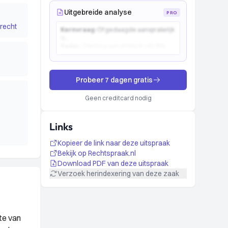
Uitgebreide analyse
PRO
recht
Kernvraag:
Of gedaagde aansprakelijk
is...
Kader:
Toetsing aan artikel 6:162 BW...
Probeer 7 dagen gratis
Geen creditcard nodig
Links
Kopieer de link naar deze uitspraak
Bekijk op Rechtspraak.nl
Download PDF van deze uitspraak
Verzoek herindexering van deze zaak
te van