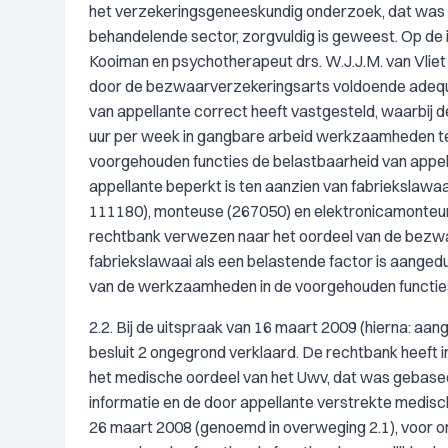
het verzekeringsgeneeskundig onderzoek, dat was 
behandelende sector, zorgvuldig is geweest. Op de i
Kooiman en psychotherapeut drs. W.J.J.M. van Vliet
door de bezwaarverzekeringsarts voldoende adequaa
van appellante correct heeft vastgesteld, waarbij de
uur per week in gangbare arbeid werkzaamheden te 
voorgehouden functies de belastbaarheid van appella
appellante beperkt is ten aanzien van fabriekslaw
111180), monteuse (267050) en elektronicamonteur 
rechtbank verwezen naar het oordeel van de bezwa
fabriekslawaai als een belastende factor is aangedu
van de werkzaamheden in de voorgehouden functies 
2.2. Bij de uitspraak van 16 maart 2009 (hierna: aa
besluit 2 ongegrond verklaard. De rechtbank heeft 
het medische oordeel van het Uwv, dat was gebase
informatie en de door appellante verstrekte medisc
26 maart 2008 (genoemd in overweging 2.1), voor on