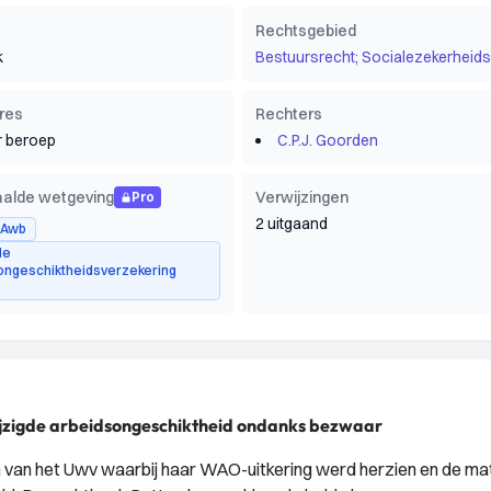
Rechtsgebied
k
Bestuursrecht; Socialezekerheids
res
Rechters
 beroep
C.P.J. Goorden
alde wetgeving
Verwijzingen
Pro
2 uitgaand
5 Awb
de
ongeschiktheidsverzekering
ijzigde arbeidsongeschiktheid ondanks bezwaar
 van het Uwv waarbij haar WAO-uitkering werd herzien en de ma