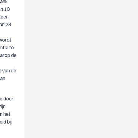
bank
an 10
 een
van 23
wordt
ntal te
aarop de
t van de
van
de door
ijn
n het
id bij