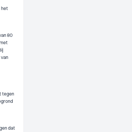
d het
van 80
 met
ij
 van
t tegen
gegrond
ogen dat