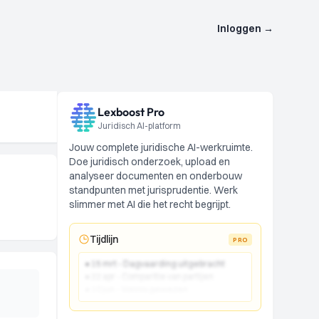
Inloggen
→
Lexboost Pro
Juridisch AI-platform
Jouw complete juridische AI-werkruimte.
Doe juridisch onderzoek, upload en
analyseer documenten en onderbouw
standpunten met jurisprudentie. Werk
slimmer met AI die het recht begrijpt.
Tijdlijn
PRO
● 15 mrt - Dagvaarding uitgebracht
● 22 apr - Comparitie van partijen
● 10 jun - Vonnis gewezen