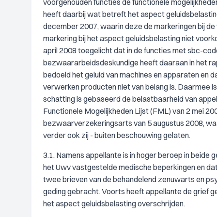
voorgehouden functies de functionele mogelijkhede
heeft daarbij wat betreft het aspect geluidsbelas
december 2007, waarin deze de markeringen bij de 
markering bij het aspect geluidsbelasting niet voo
april 2008 toegelicht dat in de functies met sbc-c
bezwaararbeidsdeskundige heeft daaraan in het ra
bedoeld het geluid van machines en apparaten en dat 
verwerken producten niet van belang is. Daarmee i
schatting is gebaseerd de belastbaarheid van appell
Functionele Mogelijkheden Lijst (FML) van 2 mei 200
bezwaarverzekeringsarts van 5 augustus 2008, waari
verder ook zij - buiten beschouwing gelaten.
3.1. Namens appellante is in hoger beroep in beide 
het Uwv vastgestelde medische beperkingen en dat zij
twee brieven van de behandelend zenuwarts en psych
geding gebracht. Voorts heeft appellante de grief 
het aspect geluidsbelasting overschrijden.