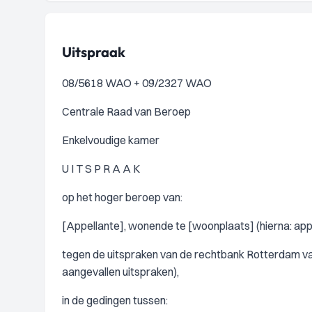
Uitspraak
08/5618 WAO + 09/2327 WAO
Centrale Raad van Beroep
Enkelvoudige kamer
U I T S P R A A K
op het hoger beroep van:
[Appellante], wonende te [woonplaats] (hierna: appe
tegen de uitspraken van de rechtbank Rotterdam va
aangevallen uitspraken),
in de gedingen tussen: