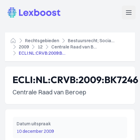
Lexboost
Open
Rechtsgebieden
Bestuursrecht; Socialezekerheidsrecht
Home
2009
12
Centrale Raad van Beroep
ECLI:NL:CRVB:2009:BK7246
ECLI:NL:CRVB:2009:BK7246
Centrale Raad van Beroep
Datum uitspraak
10 december 2009