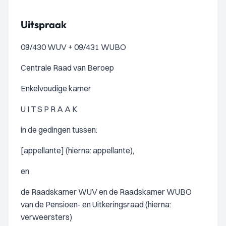
Uitspraak
09/430 WUV + 09/431 WUBO
Centrale Raad van Beroep
Enkelvoudige kamer
U I T S P R A A K
in de gedingen tussen:
[appellante] (hierna: appellante),
en
de Raadskamer WUV en de Raadskamer WUBO
van de Pensioen- en Uitkeringsraad (hierna:
verweersters)