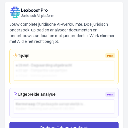
Lexboost Pro
Juridisch AI-platform
Jouw complete juridische AI-werkruimte. Doe juridisch
onderzoek, upload en analyseer documenten en
onderbouw standpunten met jurisprudentie. Werk slimmer
met AI die het recht begrijpt.
Tijdlijn
PRO
● 15 mrt - Dagvaarding uitgebracht
● 22 apr - Comparitie van partijen
● 10 jun - Vonnis gewezen
Uitgebreide analyse
PRO
Kernvraag:
Of gedaagde aansprakelijk is...
Kader:
Toetsing aan artikel 6:162 BW...
Probeer 7 dagen gratis