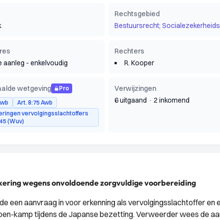
Rechtsgebied
k
Bestuursrecht; Socialezekerheids
res
Rechters
e aanleg - enkelvoudig
R. Kooper
alde wetgeving
Verwijzingen
Pro
6 uitgaand
·
2 inkomend
 Awb
Art. 8:75 Awb
eringen vervolgingsslachtoffers
45 (Wuv)
tkering wegens onvoldoende zorgvuldige voorbereiding
nde een aanvraag in voor erkenning als vervolgingsslachtoffer en 
imoen-kamp tijdens de Japanse bezetting. Verweerder wees de a