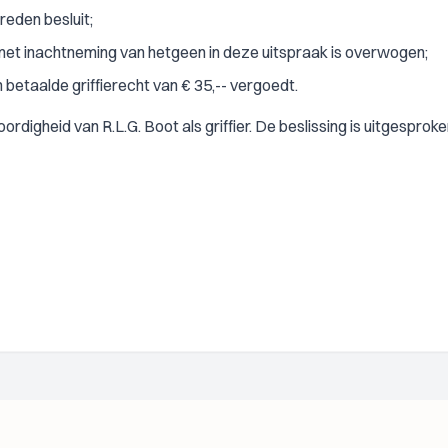
reden besluit;
et inachtneming van hetgeen in deze uitspraak is overwogen;
betaalde griffierecht van € 35,-- vergoedt.
digheid van R.L.G. Boot als griffier. De beslissing is uitgesproken