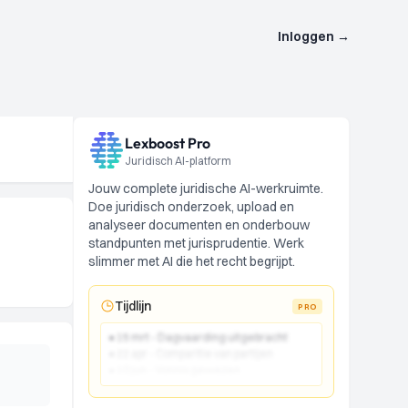
Inloggen
→
Lexboost Pro
Juridisch AI-platform
Jouw complete juridische AI-werkruimte.
Doe juridisch onderzoek, upload en
analyseer documenten en onderbouw
standpunten met jurisprudentie. Werk
slimmer met AI die het recht begrijpt.
Tijdlijn
PRO
● 15 mrt - Dagvaarding uitgebracht
● 22 apr - Comparitie van partijen
● 10 jun - Vonnis gewezen