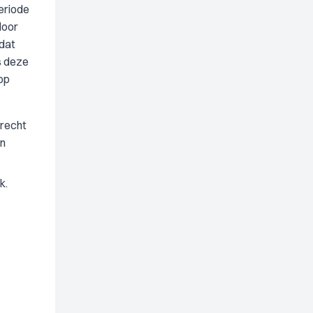
periode
door
 dat
s deze
op
recht
in
k.