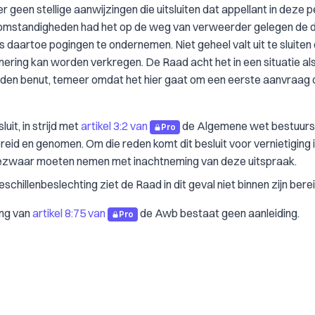
er geen stellige aanwijzingen die uitsluiten dat appellant in deze 
 omstandigheden had het op de weg van verweerder gelegen de 
daartoe pogingen te ondernemen. Niet geheel valt uit te sluiten
nering kan worden verkregen. De Raad acht het in een situatie al
orden benut, temeer omdat het hier gaat om een eerste aanvraag 
it, in strijd met
artikel 3:2 van
de Algemene wet bestuurs
Pro
reid en genomen. Om die reden komt dit besluit voor vernietiging 
bezwaar moeten nemen met inachtneming van deze uitspraak.
hillenbeslechting ziet de Raad in dit geval niet binnen zijn berei
ing van
artikel 8:75 van
de Awb bestaat geen aanleiding.
Pro