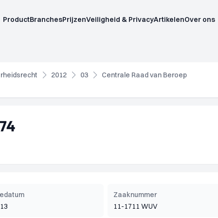
Product
Branches
Prijzen
Veiligheid & Privacy
Artikelen
Over ons
rheidsrecht
2012
03
Centrale Raad van Beroep
74
tiedatum
Zaaknummer
013
11-1711 WUV