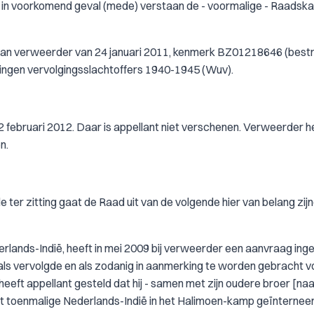
in voorkomend geval (mede) verstaan de - voormalige - Raadsk
t van verweerder van 24 januari 2011, kenmerk BZ01218646 (best
eringen vervolgingsslachtoffers 1940-1945 (Wuv).
2 februari 2012. Daar is appellant niet verschenen. Verweerder h
n.
 ter zitting gaat de Raad uit van de volgende hier van belang zij
derlands-Indië, heeft in mei 2009 bij verweerder een aanvraag ing
 als vervolgde en als zodanig in aanmerking te worden gebracht v
heeft appellant gesteld dat hij - samen met zijn oudere broer [n
et toenmalige Nederlands-Indië in het Halimoen-kamp geïnterneer