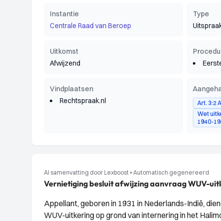
Instantie
Type
Centrale Raad van Beroep
Uitspraa
Uitkomst
Procedu
Afwijzend
Eerst
Vindplaatsen
Aangeha
Rechtspraak.nl
Art. 3:2
Wet uitk
1940-19
AI samenvatting door Lexboost
•
Automatisch gegenereerd
Vernietiging besluit afwijzing aanvraag WUV-ui
Appellant, geboren in 1931 in Nederlands-Indië, die
WUV-uitkering op grond van internering in het Hal