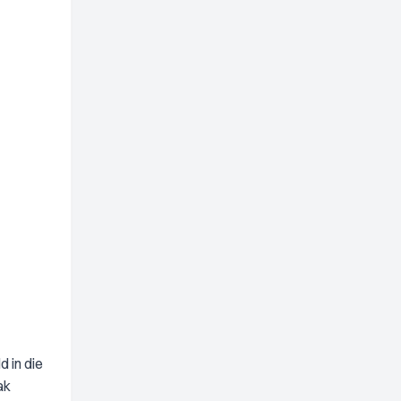
d in die
ak