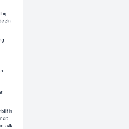
bij
de zin
ng
en-
nt
lijf in
r dit
is zulk