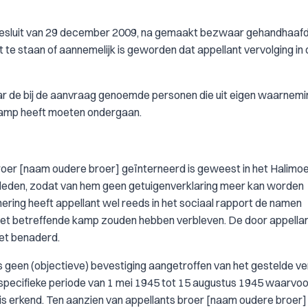
besluit van 29 december 2009, na gemaakt bezwaar gehandhaafd 
t te staan of aannemelijk is geworden dat appellant vervolging in 
ar de bij de aanvraag genoemde personen die uit eigen waarnemi
-kamp heeft moeten ondergaan.
 broer [naam oudere broer] geïnterneerd is geweest in het Halimo
rleden, zodat van hem geen getuigenverklaring meer kan worden
ering heeft appellant wel reeds in het sociaal rapport de namen
het betreffende kamp zouden hebben verbleven. De door appella
et benaderd.
geen (objectieve) bevestiging aangetroffen van het gestelde verb
e specifieke periode van 1 mei 1945 tot 15 augustus 1945 waarvoo
s erkend. Ten aanzien van appellants broer [naam oudere broer] 