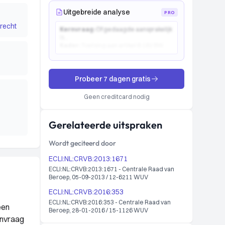
Uitgebreide analyse
PRO
recht
Kernvraag:
Of gedaagde aansprakelijk
is...
Kader:
Toetsing aan artikel 6:162 BW...
Probeer 7 dagen gratis
Geen creditcard nodig
Gerelateerde uitspraken
Wordt geciteerd door
ECLI:NL:CRVB:2013:1671
ECLI:NL:CRVB:2013:1671 - Centrale Raad van
Beroep, 05-09-2013 / 12-6211 WUV
ECLI:NL:CRVB:2016:353
ECLI:NL:CRVB:2016:353 - Centrale Raad van
een
Beroep, 28-01-2016 / 15-1126 WUV
anvraag