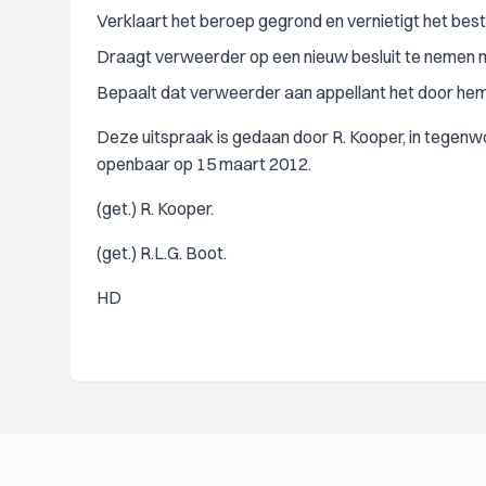
Verklaart het beroep gegrond en vernietigt het best
Draagt verweerder op een nieuw besluit te nemen m
Bepaalt dat verweerder aan appellant het door hem 
Deze uitspraak is gedaan door R. Kooper, in tegenwoor
openbaar op 15 maart 2012.
(get.) R. Kooper.
(get.) R.L.G. Boot.
HD
Footer