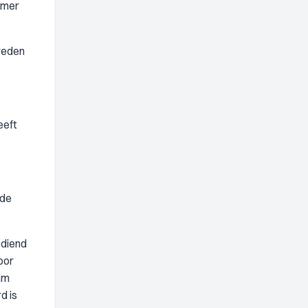
amer
reden
eeft
nde
ediend
oor
aam
d is