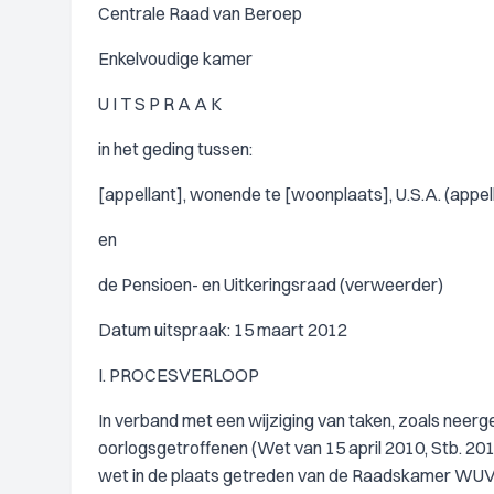
Centrale Raad van Beroep
Enkelvoudige kamer
U I T S P R A A K
in het geding tussen:
[appellant], wonende te [woonplaats], U.S.A. (appell
en
de Pensioen- en Uitkeringsraad (verweerder)
Datum uitspraak: 15 maart 2012
I. PROCESVERLOOP
In verband met een wijziging van taken, zoals neer
oorlogsgetroffenen (Wet van 15 april 2010, Stb. 2010
wet in de plaats getreden van de Raadskamer WUV v