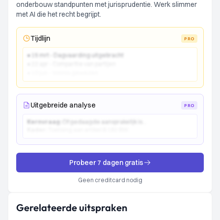
onderbouw standpunten met jurisprudentie. Werk slimmer
met AI die het recht begrijpt.
Tijdlijn
PRO
● 15 mrt - Dagvaarding uitgebracht
● 22 apr - Comparitie van partijen
● 10 jun - Vonnis gewezen
Uitgebreide analyse
PRO
Kernvraag:
Of gedaagde aansprakelijk is...
Kader:
Toetsing aan artikel 6:162 BW...
Probeer 7 dagen gratis
Geen creditcard nodig
Gerelateerde uitspraken