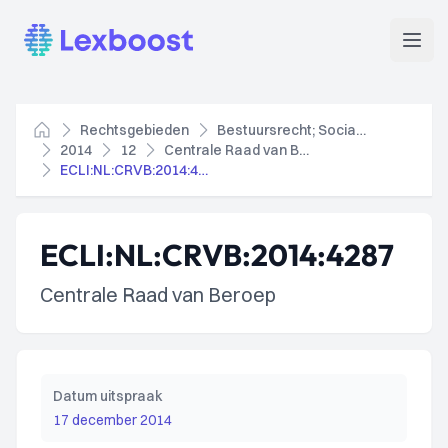
Lexboost
Open
Rechtsgebieden
Bestuursrecht; Socialezekerheidsrecht
Home
2014
12
Centrale Raad van Beroep
ECLI:NL:CRVB:2014:4287
ECLI:NL:CRVB:2014:4287
Centrale Raad van Beroep
Datum uitspraak
17 december 2014