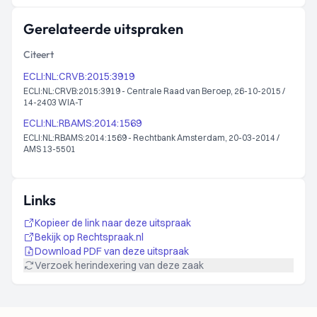
Gerelateerde uitspraken
Citeert
ECLI:NL:CRVB:2015:3919
ECLI:NL:CRVB:2015:3919 - Centrale Raad van Beroep, 26-10-2015 /
14-2403 WIA-T
ECLI:NL:RBAMS:2014:1569
ECLI:NL:RBAMS:2014:1569 - Rechtbank Amsterdam, 20-03-2014 /
AMS 13-5501
Links
Kopieer de link naar deze uitspraak
Bekijk op Rechtspraak.nl
Download PDF van deze uitspraak
Verzoek herindexering van deze zaak
Footer