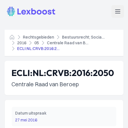
Lexboost
Open
Rechtsgebieden
Bestuursrecht; Socialezekerheidsrecht
Home
2016
05
Centrale Raad van Beroep
ECLI:NL:CRVB:2016:2050
ECLI:NL:CRVB:2016:2050
Centrale Raad van Beroep
Datum uitspraak
27 mei 2016