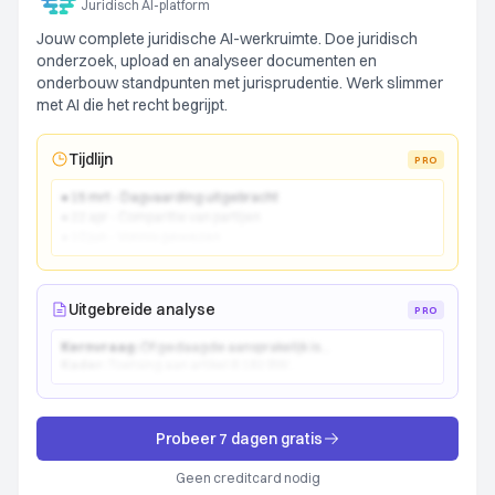
Juridisch AI-platform
Jouw complete juridische AI-werkruimte. Doe juridisch
onderzoek, upload en analyseer documenten en
onderbouw standpunten met jurisprudentie. Werk slimmer
met AI die het recht begrijpt.
Tijdlijn
PRO
● 15 mrt - Dagvaarding uitgebracht
● 22 apr - Comparitie van partijen
● 10 jun - Vonnis gewezen
Uitgebreide analyse
PRO
Kernvraag:
Of gedaagde aansprakelijk is...
Kader:
Toetsing aan artikel 6:162 BW...
Probeer 7 dagen gratis
Geen creditcard nodig