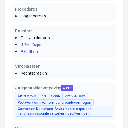
Procedures
Hoger beroep
Rechters
D.J. van der Vos
J.P.M. Zeijen
R.C. Stam
Vindplaatsen
Rechtspraak.nl
Aangehaalde wetgeving
Pro
Art. 3:2 Awb
Art. 3:4 Awb
Art. 3:46 Awb
Wet werk en inkomen naar arbeidsvermogen
Convenant Nederland-Aruba inzake export en
handhaving sociale verzekeringsuitkeringen