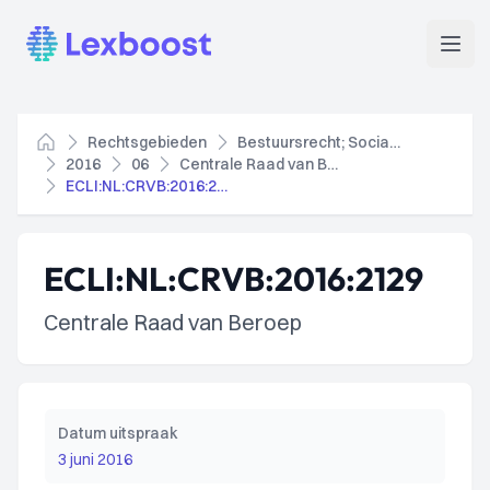
Lexboost
Open
Rechtsgebieden
Bestuursrecht; Socialezekerheidsrecht
Home
2016
06
Centrale Raad van Beroep
ECLI:NL:CRVB:2016:2129
ECLI:NL:CRVB:2016:2129
Centrale Raad van Beroep
Datum uitspraak
3 juni 2016