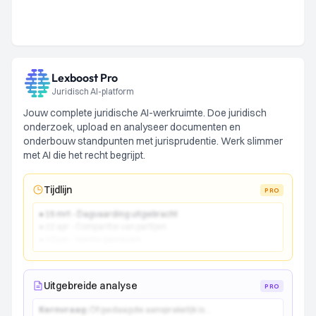
Lexboost Pro
Juridisch AI-platform
Jouw complete juridische AI-werkruimte. Doe juridisch
onderzoek, upload en analyseer documenten en
onderbouw standpunten met jurisprudentie. Werk slimmer
met AI die het recht begrijpt.
Tijdlijn
PRO
● 15 mrt - Dagvaarding uitgebracht
● 22 apr - Comparitie van partijen
● 10 jun - Vonnis gewezen
Uitgebreide analyse
PRO
Kernvraag:
Of gedaagde aansprakelijk is...