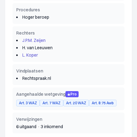
Procedures
Hoger beroep
Rechters
J.P.M. Zeijen
H. van Leeuwen
L. Koper
Vindplaatsen
Rechtspraak.nl
Aangehaalde wetgeving
Pro
Art. 3 WAZ
Art. 7 WAZ
Art. 20 WAZ
Art. 8:75 Awb
Verwijzingen
6 uitgaand
·
3 inkomend