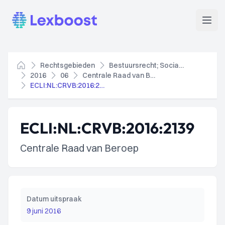
Lexboost
Open
Rechtsgebieden
Bestuursrecht; Socialezekerheidsrecht
Home
2016
06
Centrale Raad van Beroep
ECLI:NL:CRVB:2016:2139
ECLI:NL:CRVB:2016:2139
Centrale Raad van Beroep
Datum uitspraak
9 juni 2016