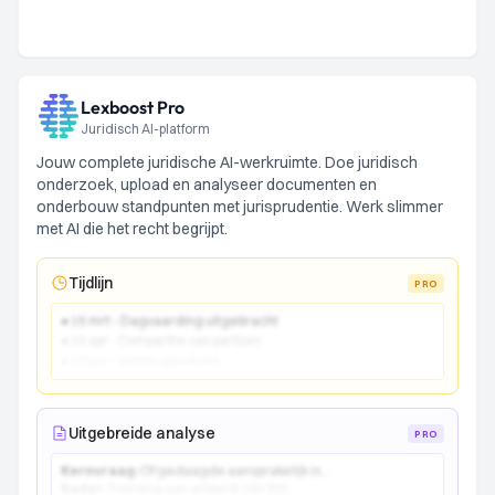
Lexboost Pro
Juridisch AI-platform
Jouw complete juridische AI-werkruimte. Doe juridisch
onderzoek, upload en analyseer documenten en
onderbouw standpunten met jurisprudentie. Werk slimmer
met AI die het recht begrijpt.
Tijdlijn
PRO
● 15 mrt - Dagvaarding uitgebracht
● 22 apr - Comparitie van partijen
● 10 jun - Vonnis gewezen
Uitgebreide analyse
PRO
Kernvraag:
Of gedaagde aansprakelijk is...
Kader:
Toetsing aan artikel 6:162 BW...