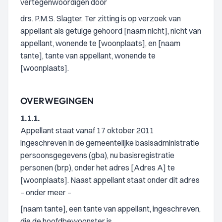
vertegenwoordigen door
drs. P.M.S. Slagter. Ter zitting is op verzoek van
appellant als getuige gehoord [naam nicht], nicht van
appellant, wonende te [woonplaats], en [naam
tante], tante van appellant, wonende te
[woonplaats].
OVERWEGINGEN
1.1.1.
Appellant staat vanaf 17 oktober 2011
ingeschreven in de gemeentelijke basisadministratie
persoonsgegevens (gba), nu basisregistratie
personen (brp), onder het adres [Adres A] te
[woonplaats]. Naast appellant staat onder dit adres
– onder meer –
[naam tante], een tante van appellant, ingeschreven,
die de hoofdbewoonster is.