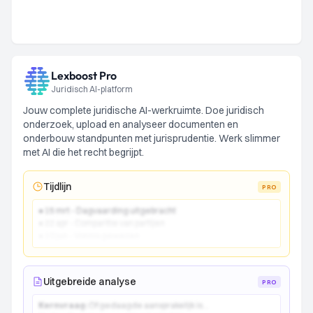
Lexboost Pro
Juridisch AI-platform
Jouw complete juridische AI-werkruimte. Doe juridisch
onderzoek, upload en analyseer documenten en
onderbouw standpunten met jurisprudentie. Werk slimmer
met AI die het recht begrijpt.
Tijdlijn
PRO
● 15 mrt - Dagvaarding uitgebracht
● 22 apr - Comparitie van partijen
● 10 jun - Vonnis gewezen
Uitgebreide analyse
PRO
Kernvraag:
Of gedaagde aansprakelijk is...