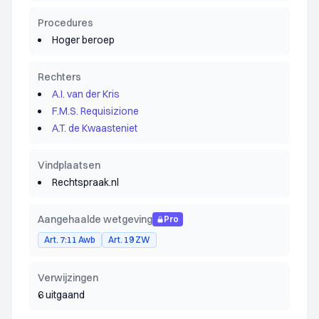
Procedures
Hoger beroep
Rechters
A.I. van der Kris
F.M.S. Requisizione
A.T. de Kwaasteniet
Vindplaatsen
Rechtspraak.nl
Aangehaalde wetgeving
Pro
Art. 7:11 Awb
Art. 19 ZW
Verwijzingen
6 uitgaand