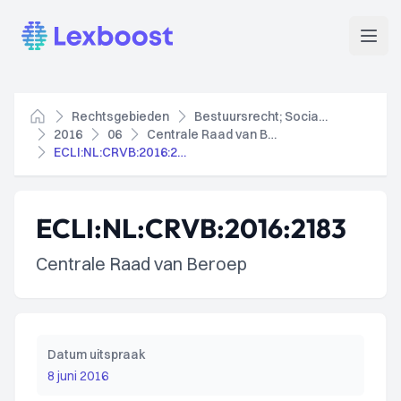
Lexboost
Open
Rechtsgebieden
Bestuursrecht; Socialezekerheidsrecht
Home
2016
06
Centrale Raad van Beroep
ECLI:NL:CRVB:2016:2183
ECLI:NL:CRVB:2016:2183
Centrale Raad van Beroep
Datum uitspraak
8 juni 2016