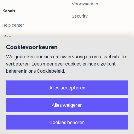
Voorwaarden
Kennis
Security
Help center
Blog
Cookievoorkeuren
Contactgegevens
We gebruiken cookies om uw ervaring op onze website te
verbeteren. Lees meer over cookies en hoe u ze kunt
info@lexboost.com
beheren in ons Cookiebeleid.
Alles accepteren
Alles weigeren
LinkedIn
Instagram
X
GitHub
YouTube
Cookies beheren
Copyright © 2023-2026 Lexboost