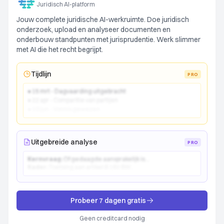
Juridisch AI-platform
Jouw complete juridische AI-werkruimte. Doe juridisch
onderzoek, upload en analyseer documenten en
onderbouw standpunten met jurisprudentie. Werk slimmer
met AI die het recht begrijpt.
Tijdlijn
PRO
● 15 mrt - Dagvaarding uitgebracht
● 22 apr - Comparitie van partijen
● 10 jun - Vonnis gewezen
Uitgebreide analyse
PRO
Kernvraag:
Of gedaagde aansprakelijk is...
Kader:
Toetsing aan artikel 6:162 BW...
Probeer 7 dagen gratis
Geen creditcard nodig