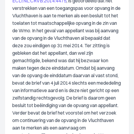
ECLI:NL:CRVB:2014:4475
, is geoordeeld dat het
verstrekken van een toegangspas voor opvang in de
Vluchthaven is aan te merken als een besluit tot het
toelaten tot maatschappelijke opvang in de zin van
de Wmo. In het geval van appellant was bij aanvang
van de opvang in de Vluchthaven al bepaald dat
deze zou eindigen op 31 mei 2014. Ter zitting is
gebleken dat het appellant, dan wel zijn
gemachtigde, bekend was dat hij bezwaar kon
maken tegen deze einddatum. Omdat bij aanvang
van de opvang de einddatum daarvan al vast stond,
bevat de brief van 4 juli 2014 slechts een mededeling
van informatieve aard en is deze niet gericht op een
zelfstandig rechtsgevolg. De brief is daarom geen
besluit tot beëindiging van de opvang van appellant.
Verder bevat de brief het voorstel om het verzoek
om continuering van de opvang in de Vluchthaven
aan te merken als een aanvraag om