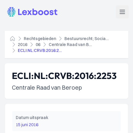
Lexboost
Open
Rechtsgebieden
Bestuursrecht; Socialezekerheidsrecht
Home
2016
06
Centrale Raad van Beroep
ECLI:NL:CRVB:2016:2253
ECLI:NL:CRVB:2016:2253
Centrale Raad van Beroep
Datum uitspraak
15 juni 2016