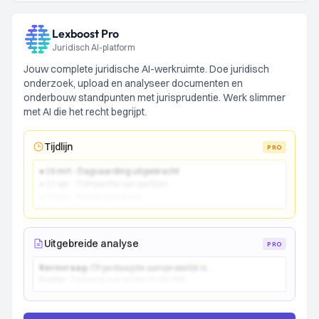
Lexboost Pro
Juridisch AI-platform
Jouw complete juridische AI-werkruimte. Doe juridisch
onderzoek, upload en analyseer documenten en
onderbouw standpunten met jurisprudentie. Werk slimmer
met AI die het recht begrijpt.
Tijdlijn
PRO
● 15 mrt - Dagvaarding uitgebracht
● 22 apr - Comparitie van partijen
● 10 jun - Vonnis gewezen
Uitgebreide analyse
PRO
Kernvraag:
Of gedaagde aansprakelijk is...
Kader:
Toetsing aan artikel 6:162 BW...