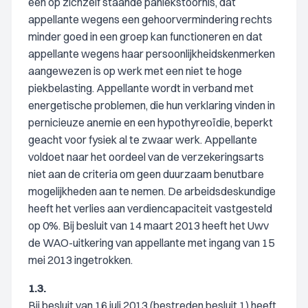
een op zichzelf staande paniekstoornis, dat
appellante wegens een gehoorvermindering rechts
minder goed in een groep kan functioneren en dat
appellante wegens haar persoonlijkheidskenmerken
aangewezen is op werk met een niet te hoge
piekbelasting. Appellante wordt in verband met
energetische problemen, die hun verklaring vinden in
pernicieuze anemie en een hypothyreoïdie, beperkt
geacht voor fysiek al te zwaar werk. Appellante
voldoet naar het oordeel van de verzekeringsarts
niet aan de criteria om geen duurzaam benutbare
mogelijkheden aan te nemen. De arbeidsdeskundige
heeft het verlies aan verdiencapaciteit vastgesteld
op 0%. Bij besluit van 14 maart 2013 heeft het Uwv
de WAO-uitkering van appellante met ingang van 15
mei 2013 ingetrokken.
1.3.
Bij besluit van 16 juli 2013 (bestreden besluit 1) heeft