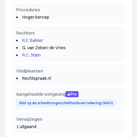
Procedures
Hoger beroep
Rechters
R.E. Bakker
G. van Zeben-de Vries
R.C. Stam
Vindplaatsen
Rechtspraak.nl
Aangehaalde wetgeving
Pro
Wet op de arbeidsongeschiktheidsverzekering (WAO)
Verwijzingen
1 uitgaand