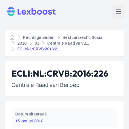
Lexboost
Open
Rechtsgebieden
Bestuursrecht; Socialezekerheidsrecht
Home
2016
01
Centrale Raad van Beroep
ECLI:NL:CRVB:2016:226
ECLI:NL:CRVB:2016:226
Centrale Raad van Beroep
Datum uitspraak
15 januari 2016