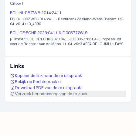
Citeert
ECLI:NL:RBZWB:2014:2411
ECLI:NL:RBZWB:2014:2411 - Rechtbank Zeeland-West-Brabant, 09-
04-2014 / 13_4390
ECLI:CE:ECHR:2023:0411JUD005776619
[{"#text":"ECLI:CE:ECHR:2023:0411JUD005776619 - Europees Hof
voor de Rechten van de Mens, 11-04-2023 AFFAIRE LOUKILI c. PAYS-
BAS 57766/19","@_xmlns:dcterms":"http://purl.org/dc/terms/"},
{"#text":"ECLI:CE:ECHR:2023:0411JUD005776619 - Europees Hof
voor de Rechten van de Mens, 11-04-2023 CASE OF LOUKILI v. THE
NETHERLANDS
Links
57766/19","@_xmlns:dcterms":"http://purl.org/dc/terms/"}]
Kopieer de link naar deze uitspraak
Bekijk op Rechtspraak.nl
Download PDF van deze uitspraak
Verzoek herindexering van deze zaak
Footer