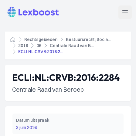
Lexboost
Open
Rechtsgebieden
Bestuursrecht; Socialezekerheidsrecht
Home
2016
06
Centrale Raad van Beroep
ECLI:NL:CRVB:2016:2284
ECLI:NL:CRVB:2016:2284
Centrale Raad van Beroep
Datum uitspraak
3 juni 2016