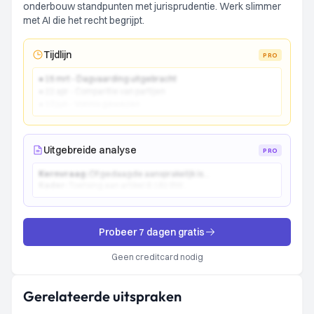
onderbouw standpunten met jurisprudentie. Werk slimmer
met AI die het recht begrijpt.
Tijdlijn
PRO
● 15 mrt - Dagvaarding uitgebracht
● 22 apr - Comparitie van partijen
● 10 jun - Vonnis gewezen
Uitgebreide analyse
PRO
Kernvraag:
Of gedaagde aansprakelijk is...
Kader:
Toetsing aan artikel 6:162 BW...
Probeer 7 dagen gratis
Geen creditcard nodig
Gerelateerde uitspraken