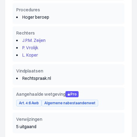
Procedures
Hoger beroep
Rechters
J.P.M. Zeijen
P. Vrolijk
L. Koper
Vindplaatsen
Rechtspraak.nl
Aangehaalde wetgeving
Pro
Art. 4:6 Awb
Algemene nabestaandenwet
Verwijzingen
5 uitgaand