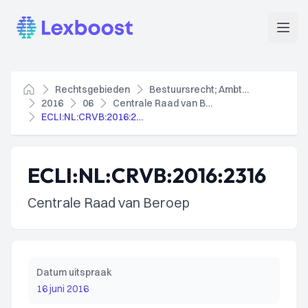
Lexboost
Open
Rechtsgebieden
Bestuursrecht; Ambtenarenrecht
Home
2016
06
Centrale Raad van Beroep
ECLI:NL:CRVB:2016:2316
ECLI:NL:CRVB:2016:2316
Centrale Raad van Beroep
Datum uitspraak
16 juni 2016