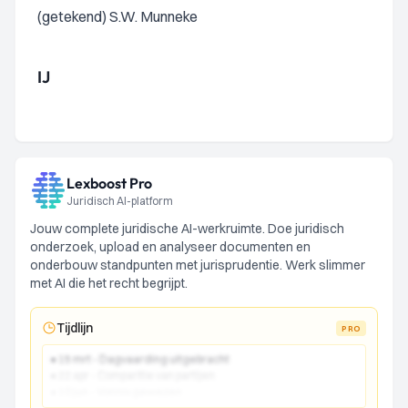
(getekend) S.W. Munneke
IJ
Lexboost Pro
Juridisch AI-platform
Jouw complete juridische AI-werkruimte. Doe juridisch
onderzoek, upload en analyseer documenten en
onderbouw standpunten met jurisprudentie. Werk slimmer
met AI die het recht begrijpt.
Tijdlijn
PRO
● 15 mrt - Dagvaarding uitgebracht
● 22 apr - Comparitie van partijen
● 10 jun - Vonnis gewezen