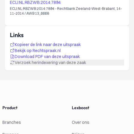
ECLI:NL:RBZWB:2014:7894
ECLI:NL:RBZWB:2014:7894 - Rechtbank Zeeland-West-Brabant, 14-
11-2014 / AWB 13_6668
Links
Kopieer de link naar deze uitspraak
Bekijk op Rechtspraak.nl
Download PDF van deze uitspraak
Verzoek herindexering van deze zaak
Footer
Product
Lexboost
Branches
Over ons