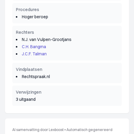
Procedures
Hoger beroep
Rechters
N.J. van Vulpen-Grootjans
C.H. Bangma
J.C.F. Talman
Vindplaatsen
Rechtspraak.nl
Verwijzingen
3 uitgaand
AI samenvatting door Lexboost
•
Automatisch gegenereerd