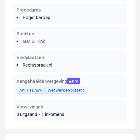
Procedures
Hoger beroep
Rechters
G.M.G. Hink
Vindplaatsen
Rechtspraak.nl
Aangehaalde wetgeving
Pro
Art. 7:12 Awb
Wet werk en bijstand
Verwijzingen
3 uitgaand
·
1 inkomend