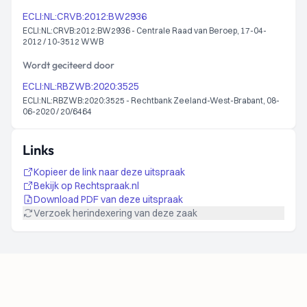
ECLI:NL:CRVB:2012:BW2936
ECLI:NL:CRVB:2012:BW2936 - Centrale Raad van Beroep, 17-04-
2012 / 10-3512 WWB
Wordt geciteerd door
ECLI:NL:RBZWB:2020:3525
ECLI:NL:RBZWB:2020:3525 - Rechtbank Zeeland-West-Brabant, 08-
06-2020 / 20/6464
Links
Kopieer de link naar deze uitspraak
Bekijk op Rechtspraak.nl
Download PDF van deze uitspraak
Verzoek herindexering van deze zaak
Footer