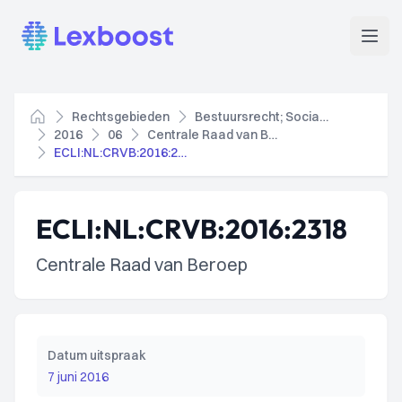
Lexboost
Open
Rechtsgebieden
Bestuursrecht; Socialezekerheidsrecht
Home
2016
06
Centrale Raad van Beroep
ECLI:NL:CRVB:2016:2318
ECLI:NL:CRVB:2016:2318
Centrale Raad van Beroep
Datum uitspraak
7 juni 2016