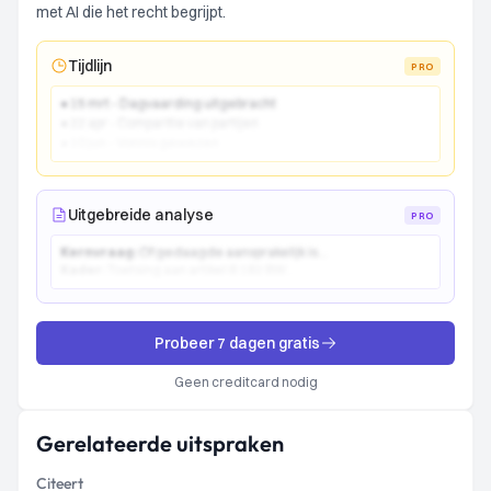
met AI die het recht begrijpt.
Tijdlijn
PRO
● 15 mrt - Dagvaarding uitgebracht
● 22 apr - Comparitie van partijen
● 10 jun - Vonnis gewezen
Uitgebreide analyse
PRO
Kernvraag:
Of gedaagde aansprakelijk is...
Kader:
Toetsing aan artikel 6:162 BW...
Probeer 7 dagen gratis
Geen creditcard nodig
Gerelateerde uitspraken
Citeert