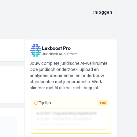
Inloggen
→
Lexboost Pro
Juridisch AI-platform
Jouw complete juridische AI-werkruimte.
Doe juridisch onderzoek, upload en
analyseer documenten en onderbouw
standpunten met jurisprudentie. Werk
slimmer met AI die het recht begrijpt.
Tijdlijn
PRO
● 15 mrt - Dagvaarding uitgebracht
● 22 apr - Comparitie van partijen
● 10 jun - Vonnis gewezen