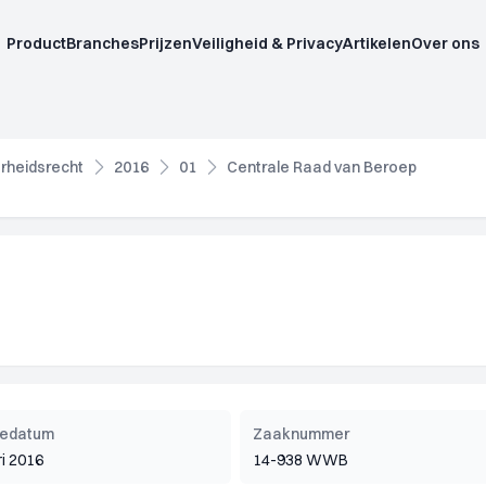
Product
Branches
Prijzen
Veiligheid & Privacy
Artikelen
Over ons
rheidsrecht
2016
01
Centrale Raad van Beroep
tiedatum
Zaaknummer
ri 2016
14-938 WWB