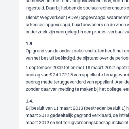
samenwoont met een Joegoslavische man, heeft de
ingesteld. Daarbij hebben de sociaal rechercheurs 
Dienst Wegverkeer (RDW) opgevraagd, waarnemingen
adressen opgevraagd, buurtbewoners en de zoon van
onderzoek zijn neergelegd in een proces-verbaal va
1.3.
Op grond van de onderzoeksresultaten heeft het col
van het besluit beëindigd, de bijstand over de perio
1 september 2009 tot en met 19 maart 2012 ingetro
bedrag van € 34.172,15 van appellante teruggevord
bedrag mede teruggevorderd van appellant. Aan deze
zonder daarvan melding te maken bij het college, e
1.4.
Bij besluit van 11 maart 2013 (bestreden besluit 1) 
maart 2012 gedeeltelijk gegrond verklaard, de intr
maart 2012 en het terugvorderingsbedrag, inclusief b