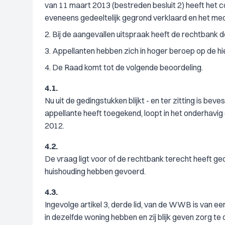
van 11 maart 2013 (bestreden besluit 2) heeft het 
eveneens gedeeltelijk gegrond verklaard en het m
2. Bij de aangevallen uitspraak heeft de rechtbank
3. Appellanten hebben zich in hoger beroep op de h
4. De Raad komt tot de volgende beoordeling.
4.1.
Nu uit de gedingstukken blijkt - en ter zitting is be
appellante heeft toegekend, loopt in het onderhavi
2012.
4.2.
De vraag ligt voor of de rechtbank terecht heeft g
huishouding hebben gevoerd.
4.3.
Ingevolge artikel 3, derde lid, van de WWB is van e
in dezelfde woning hebben en zij blijk geven zorg te