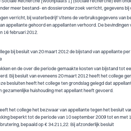
 Sociale Recherche [woonplaats 1] (sociale recherche) een on
onder meer bestand- en dossieronderzoek verricht, gegevens bij
 verricht, bij waterbedrijf Vitens de verbruiksgegevens van b
 appellante gehoord en appellanten verhoord. De bevindingen v
n 16 februari 2012.
lege bij besluit van 20 maart 2012 de bijstand van appellante pe
de
kken en de over die periode gemaakte kosten van bijstand tot e
erd. Bij besluit van eveneens 20 maart 2012 heeft het college g
 besluiten heeft het college ten grondslag gelegd dat appellan
en gezamenlijke huishouding met appellant heeft gevoerd.
heeft het college het bezwaar van appellante tegen het besluit va
ekking beperkt tot de periode van 10 september 2009 tot en met 
rutering, bepaald op € 34.211,22. Bij afzonderlijk besluit