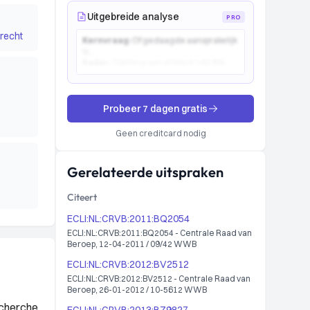
Uitgebreide analyse
PRO
recht
Kernvraag:
Of gedaagde aansprakelijk
is...
Kader:
Toetsing aan artikel 6:162 BW...
Probeer 7 dagen gratis
Geen creditcard nodig
Gerelateerde uitspraken
Citeert
ECLI:NL:CRVB:2011:BQ2054
ECLI:NL:CRVB:2011:BQ2054 - Centrale Raad van
Beroep, 12-04-2011 / 09/42 WWB
ECLI:NL:CRVB:2012:BV2512
ECLI:NL:CRVB:2012:BV2512 - Centrale Raad van
Beroep, 26-01-2012 / 10-5612 WWB
echerche