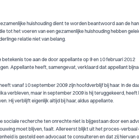
 gezamenlijke huishouding dient te worden beantwoord aan de ha
 die tot het voeren van een gezamenlijke huishouding hebben gelei
rlinge relatie niet van belang.
etekenis toe aan de door appellante op 9 en 10 februari 2012
en. Appellante heeft, samengevat, verklaard dat appellant bijna
 heeft vanaf 10 september 2009 zijn hoofdverblijf bij haar. In de d
a verbleven, maar in september 2009 is hij teruggekeerd, heeft hi
 Hij verblijft eigenlijk altijd bij haar, aldus appellante.
e sociale recherche ten onrechte niet is bijgestaan door een adv
ing moet blijven, faalt. Allereerst blijkt uit het proces-verbaal
nheid is gesteld een advocaat te consulteren en dat zij hiervan 