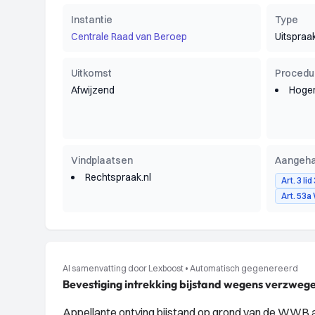
Instantie
Type
Centrale Raad van Beroep
Uitspraa
Uitkomst
Procedu
Afwijzend
Hoger
Vindplaatsen
Aangeha
Rechtspraak.nl
Art. 3 l
Art. 53
AI samenvatting door Lexboost
•
Automatisch gegenereerd
Bevestiging intrekking bijstand wegens verzweg
Appellante ontving bijstand op grond van de WWB a