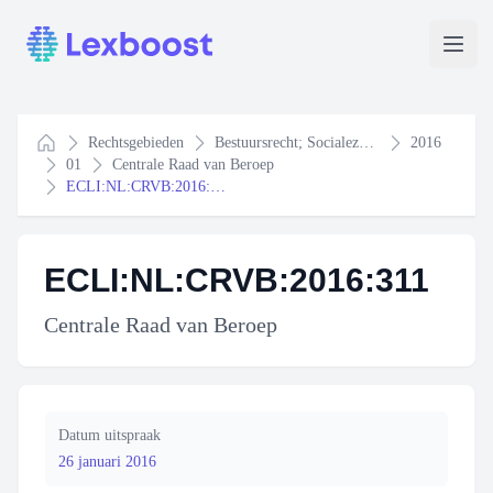
Lexboost
Open
Rechtsgebieden
Bestuursrecht; Socialezekerheidsrecht
2016
Home
01
Centrale Raad van Beroep
ECLI:NL:CRVB:2016:311
ECLI:NL:CRVB:2016:311
Centrale Raad van Beroep
Datum uitspraak
26 januari 2016