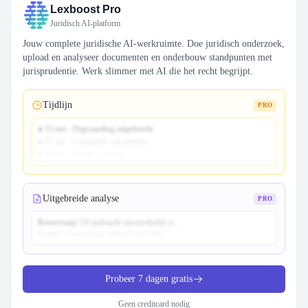
Lexboost Pro
Juridisch AI-platform
Jouw complete juridische AI-werkruimte. Doe juridisch onderzoek,
upload en analyseer documenten en onderbouw standpunten met
jurisprudentie. Werk slimmer met AI die het recht begrijpt.
Tijdlijn
PRO
● 15 mrt - Dagvaarding uitgebracht
● 22 apr - Comparitie van partijen
● 10 jun - Vonnis gewezen
Uitgebreide analyse
PRO
Kernvraag:
Of gedaagde aansprakelijk is...
Kader:
Toetsing aan artikel 6:162 BW...
Probeer 7 dagen gratis
Geen creditcard nodig