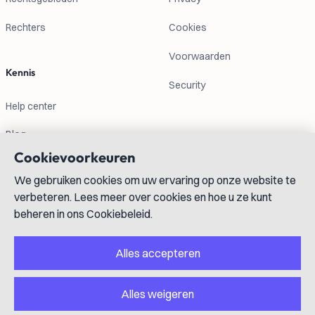
Rechters
Cookies
Voorwaarden
Kennis
Security
Help center
Blog
Cookievoorkeuren
Contactgegevens
We gebruiken cookies om uw ervaring op onze website te
verbeteren. Lees meer over cookies en hoe u ze kunt
info@lexboost.com
beheren in ons Cookiebeleid.
Alles accepteren
Alles weigeren
LinkedIn
Instagram
X
GitHub
YouTube