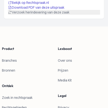
Bekijk op Rechtspraak.nl
Download PDF van deze uitspraak
Verzoek herindexering van deze zaak
Footer
Product
Lexboost
Branches
Over ons
Bronnen
Prijzen
Media Kit
Ontdek
Legal
Zoek in rechtspraak
Rechtsgebieden
Privacy