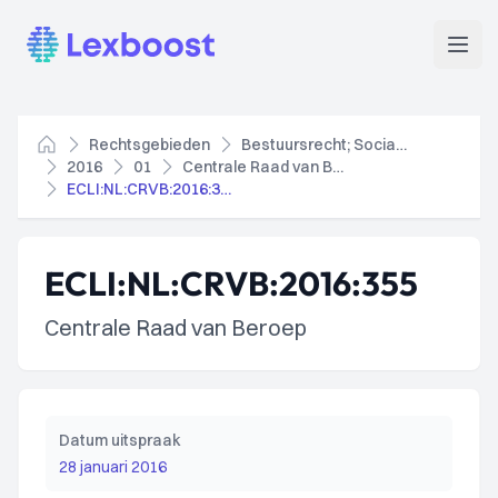
Lexboost
Open
Rechtsgebieden
Bestuursrecht; Socialezekerheidsrecht
Home
2016
01
Centrale Raad van Beroep
ECLI:NL:CRVB:2016:355
ECLI:NL:CRVB:2016:355
Centrale Raad van Beroep
Datum uitspraak
28 januari 2016