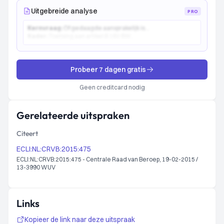
Uitgebreide analyse
PRO
Kernvraag:
Of gedaagde aansprakelijk is...
Kader:
Toetsing aan artikel 6:162 BW...
Probeer 7 dagen gratis
Geen creditcard nodig
Gerelateerde uitspraken
Citeert
ECLI:NL:CRVB:2015:475
ECLI:NL:CRVB:2015:475 - Centrale Raad van Beroep, 19-02-2015 /
13-3990 WUV
Links
Kopieer de link naar deze uitspraak