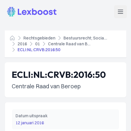
Lexboost
Open
Rechtsgebieden
Bestuursrecht; Socialezekerheidsrecht
Home
2016
01
Centrale Raad van Beroep
ECLI:NL:CRVB:2016:50
ECLI:NL:CRVB:2016:50
Centrale Raad van Beroep
Datum uitspraak
12 januari 2016