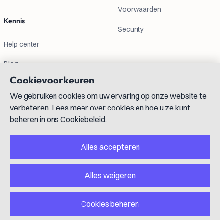
Voorwaarden
Kennis
Security
Help center
Blog
Cookievoorkeuren
Contactgegevens
We gebruiken cookies om uw ervaring op onze website te
verbeteren. Lees meer over cookies en hoe u ze kunt
info@lexboost.com
beheren in ons Cookiebeleid.
Alles accepteren
Alles weigeren
LinkedIn
Instagram
X
GitHub
YouTube
Cookies beheren
Copyright © 2023-2026 Lexboost