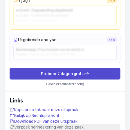
Tijdlijn
PRO
● 15 mrt - Dagvaarding uitgebracht
● 22 apr - Comparitie van partijen
● 10 jun - Vonnis gewezen
Uitgebreide analyse
PRO
Kernvraag:
Of gedaagde aansprakelijk is...
Kader:
Toetsing aan artikel 6:162 BW...
Probeer 7 dagen gratis
Geen creditcard nodig
Links
Kopieer de link naar deze uitspraak
Bekijk op Rechtspraak.nl
Download PDF van deze uitspraak
Verzoek herindexering van deze zaak