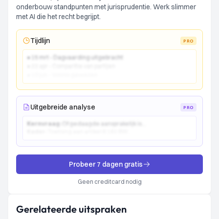
onderbouw standpunten met jurisprudentie. Werk slimmer
met AI die het recht begrijpt.
Tijdlijn
PRO
● 15 mrt - Dagvaarding uitgebracht
● 22 apr - Comparitie van partijen
● 10 jun - Vonnis gewezen
Uitgebreide analyse
PRO
Kernvraag:
Of gedaagde aansprakelijk is...
Kader:
Toetsing aan artikel 6:162 BW...
Probeer 7 dagen gratis
Geen creditcard nodig
Gerelateerde uitspraken