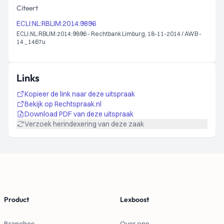
Citeert
ECLI:NL:RBLIM:2014:9896
ECLI:NL:RBLIM:2014:9896 - Rechtbank Limburg, 18-11-2014 / AWB -
14 _ 1467u
Links
Kopieer de link naar deze uitspraak
Bekijk op Rechtspraak.nl
Download PDF van deze uitspraak
Verzoek herindexering van deze zaak
Footer
Product
Lexboost