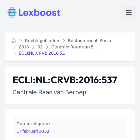
Lexboost
Open
Rechtsgebieden
Bestuursrecht; Socialezekerheidsrecht
Home
2016
02
Centrale Raad van Beroep
ECLI:NL:CRVB:2016:537
ECLI:NL:CRVB:2016:537
Centrale Raad van Beroep
Datum uitspraak
17 februari 2016