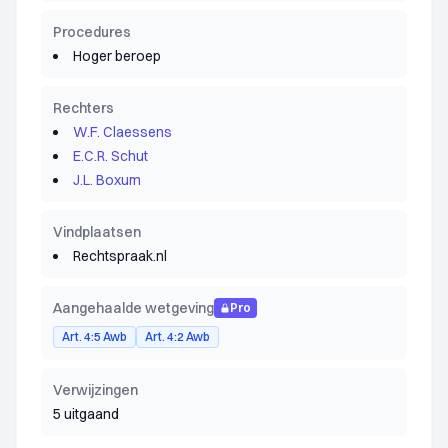
Procedures
Hoger beroep
Rechters
W.F. Claessens
E.C.R. Schut
J.L. Boxum
Vindplaatsen
Rechtspraak.nl
Aangehaalde wetgeving
Pro
Art. 4:5 Awb
Art. 4:2 Awb
Verwijzingen
5 uitgaand