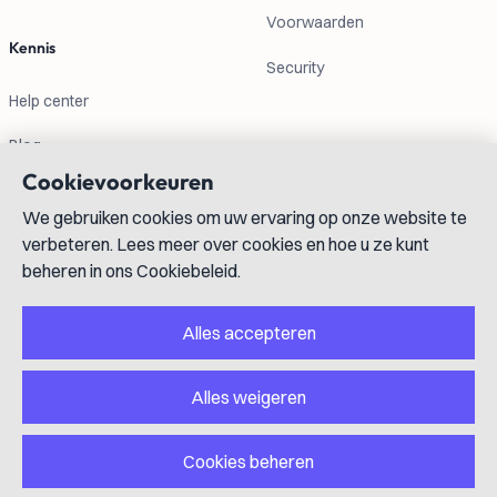
Voorwaarden
Kennis
Security
Help center
Blog
Cookievoorkeuren
Contactgegevens
We gebruiken cookies om uw ervaring op onze website te
verbeteren. Lees meer over cookies en hoe u ze kunt
info@lexboost.com
beheren in ons Cookiebeleid.
Alles accepteren
Alles weigeren
LinkedIn
Instagram
X
GitHub
YouTube
Cookies beheren
Copyright © 2023-2026 Lexboost