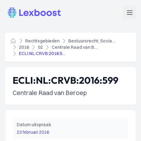
Lexboost
Open
Rechtsgebieden
Bestuursrecht; Socialezekerheidsrecht
Home
2016
02
Centrale Raad van Beroep
ECLI:NL:CRVB:2016:599
ECLI:NL:CRVB:2016:599
Centrale Raad van Beroep
Datum uitspraak
23 februari 2016