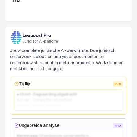
Lexboost Pro
Juridisch AI-platform
Jouw complete juridische AI-werkruimte. Doe juridisch
onderzoek, upload en analyseer documenten en
onderbouw standpunten met jurisprudentie. Werk slimmer
met AI die het recht begrijpt.
Tijdlijn
PRO
● 15 mrt - Dagvaarding uitgebracht
● 22 apr - Comparitie van partijen
● 10 jun - Vonnis gewezen
Uitgebreide analyse
PRO
Kernvraag:
Of gedaagde aansprakelijk is...